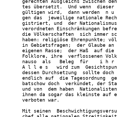
       gerechten Ausgleichs zwischen den
       tes übersetzt.  Und wenn  dieser 
       gültigen wird,  dann werden  n u 
       gen das  jeweilige nationale Rech
       gistriert, und  der Nationalismus
       verordneten Einschränkungen befre
       die Völkerschaften  sich immer sc
       haben: religiöse Ehrenpunkte; völ
       in Gebietsfragen;  der Glaube an 
       eigenen Rasse;  der Haß  auf die 
       Folklore, ihre  verflossenen Volk
       nauso  als   Beleg  für    i h r 
       A l l e s   wird zum  Gesichtspun
       dessen Durchsetzung  sollte doch 
       endlich auf  die Tagesordnung  ge
       batschow doch  verkündet, der Sta
       und von  dem haben  Nationalisten
       ihnen da sogar das kleinste auf e
       verboten war.

       Mit seinen  Beschwichtigungsversu
       chef alle nationalen Streitigkeit