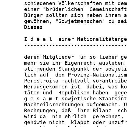
       schiedenen Völkerschaften mit dem
       einer "brüderlichen  Gemeinschaft
       Bürger sollten sich neben ihrem a
       gewöhnen, "Sowjetmenschen" zu sei
       Dieses

       I d e a l  einer Nationalitätenge
       ---------------------------------
       deren Mitglieder  um so lieber ge
       mehr sie ihr Eigenrecht ausleben 
       stimmenden Standpunkt der sowjeti
       lich auf  den Provinz-Nationalism
       Perestroika machtvoll vorantreibe
       Herausgekommen ist  dabei, was ko
       täten und  Republiken haben  gege
       g e s a m t sowjetische Staatsint
       Nachteilsrechnungen aufgemacht. U
       Rechnungen, daß  ihre Bilanz  sch
       wird da  nie ehrlich  gerechnet, 
       gendwie nicht  klappt oder unzufr