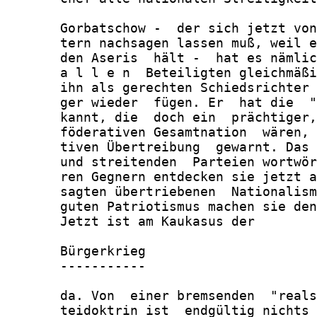
       Gorbatschow -  der sich jetzt von
       tern nachsagen lassen muß, weil e
       den Aseris  hält -  hat es nämlic
       a l l e n  Beteiligten gleichmäßi
       ihn als gerechten Schiedsrichter 
       ger wieder  fügen. Er  hat die  "
       kannt, die  doch ein  prächtiger,
       föderativen Gesamtnation  wären, 
       tiven Übertreibung  gewarnt. Das 
       und streitenden  Parteien wortwör
       ren Gegnern entdecken sie jetzt a
       sagten übertriebenen  Nationalism
       guten Patriotismus machen sie den
       Jetzt ist am Kaukasus der

       Bürgerkrieg

       -----------

       da. Von  einer bremsenden  "reals
       teidoktrin ist  endgültig nichts 