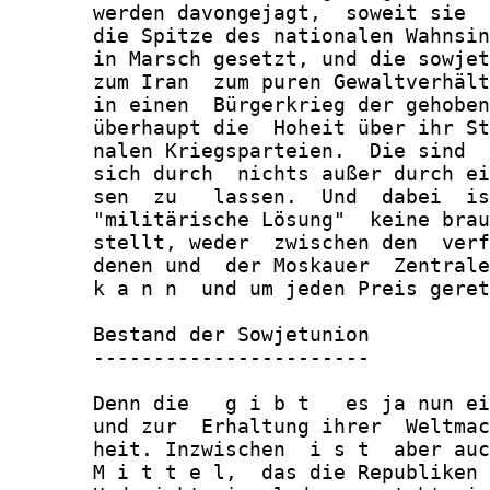
       werden davongejagt,  soweit sie  
       die Spitze des nationalen Wahnsin
       in Marsch gesetzt, und die sowjet
       zum Iran  zum puren Gewaltverhält
       in einen  Bürgerkrieg der gehoben
       überhaupt die  Hoheit über ihr St
       nalen Kriegsparteien.  Die sind  
       sich durch  nichts außer durch ei
       sen  zu   lassen.  Und  dabei  is
       "militärische Lösung"  keine brau
       stellt, weder  zwischen den  verf
       denen und  der Moskauer  Zentrale
       k a n n  und um jeden Preis geret
       Bestand der Sowjetunion

       -----------------------

       Denn die   g i b t   es ja nun ei
       und zur  Erhaltung ihrer  Weltmac
       heit. Inzwischen  i s t  aber auc
       M i t t e l,  das die Republiken 