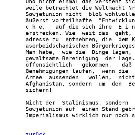
       Und nicht einmal das versteht sic
       weile betrachtet die Weltmacht Nr
       Sowjetunion nicht  bloß wohlwolle
       äußerst vorteilhafte  "Entwicklun
       c h e,   auf die sich ihre  E i n
       erstrecken. Wie  weit das  geht, 
       adresse zu  entnehmen, die  dem K
       aserbeidschanischen Bürgerkrieges
       Man habe,  wie die  Dinge lägen, 
       gewaltsame Bereinigung  der Lage.
       offensichtlich   gekommen,   daß 
       Genehmigungen laufen,  wenn die  
       Armee  aussenden   wollen,  nicht
       Afghanistan, sondern  um  den  Be
       sichern!

       Nicht der  Stalinismus, sondern  
       Sowjetunion auf  einen Stand gebr
       Imperialismus wirklich nur noch s
zurück