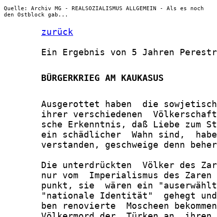
Quelle: Archiv MG - REALSOZIALISMUS ALLGEMEIN - Als es noch
den Ostblock gab...
zurück
       Ein Ergebnis von 5 Jahren Perestr
       BÜRGERKRIEG AM KAUKASUS
       Ausgerottet haben  die sowjetisch
       ihrer verschiedenen  Völkerschaft
       sche Erkenntnis, daß Liebe zum St
       ein schädlicher  Wahn sind,  habe
       verstanden, geschweige denn beher
       Die unterdrückten  Völker des Zar
       nur vom  Imperialismus des Zaren 
       punkt, sie  wären ein "auserwählt
       "nationale Identität"  gehegt und
       ben renovierte  Moscheen bekommen
       Völkermord der  Türken an  ihren 