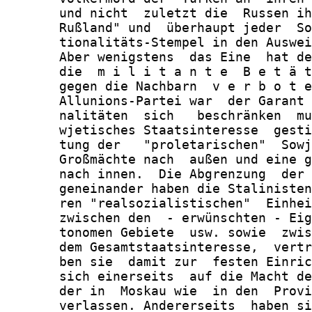
       und nicht  zuletzt die  Russen ih
       Rußland" und  überhaupt jeder  So
       tionalitäts-Stempel in den Auswei
       Aber wenigstens  das Eine  hat de
       die  m i l i t a n t e  B e t ä t
       gegen die Nachbarn  v e r b o t e
       Allunions-Partei war  der Garant 
       nalitäten  sich   beschränken  mu
       wjetisches Staatsinteresse  gesti
       tung der   "proletarischen"  Sowj
       Großmächte nach  außen und eine g
       nach innen.  Die Abgrenzung  der 
       geneinander haben die Stalinisten
       ren "realsozialistischen"  Einhei
       zwischen den  - erwünschten - Eig
       tonomen Gebiete  usw. sowie  zwis
       dem Gesamtstaatsinteresse,  vertr
       ben sie  damit zur  festen Einric
       sich einerseits  auf die Macht de
       der in  Moskau wie  in den  Provi
       verlassen. Andererseits  haben si