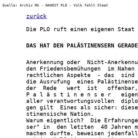
Quelle: Archiv MG - NAHOST PLO - Volk fehlt Staat
zurück
       Die PLO ruft einen eigenen Staat 
       DAS HAT DEN PALÄSTINENSERN GERADE
       Anerkennung oder  Nicht-Anerkennu
       den Friedensbemühungen  im Nahen 
       rechtlichen Aspekte  - das  sind 
       die Ausrufung  eines Palästinense
       der  Rede   wert  ist   offenbar,
       P a l ä s t i n e n s e r   eigen
       aller verantwortungsvollen  diplo
       gen gilt  Eines als sicher: diese
       stinensische Nation.

       Warum eigentlich?  Die Erfahrunge
       ser" in  den letzten  40 Jahren m
       machen durfte, beweisen jedenfall