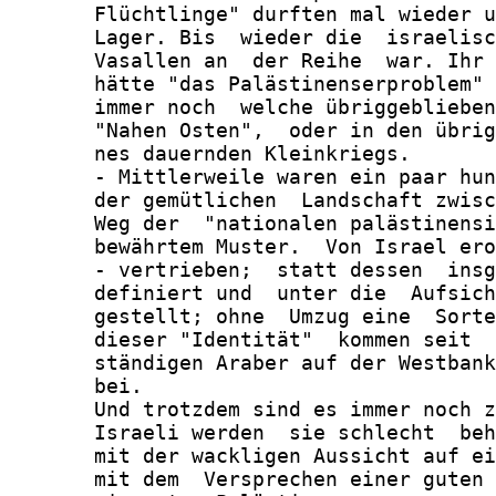
       Flüchtlinge" durften mal wieder u
       Lager. Bis  wieder die  israelisc
       Vasallen an  der Reihe  war. Ihr 
       hätte "das Palästinenserproblem" 
       immer noch  welche übriggeblieben
       "Nahen Osten",  oder in den übrig
       nes dauernden Kleinkriegs.

       - Mittlerweile waren ein paar hun
       der gemütlichen  Landschaft zwisc
       Weg der  "nationalen palästinensi
       bewährtem Muster.  Von Israel ero
       - vertrieben;  statt dessen  insg
       definiert und  unter die  Aufsich
       gestellt; ohne  Umzug eine  Sorte
       dieser "Identität"  kommen seit  
       ständigen Araber auf der Westbank
       bei.

       Und trotzdem sind es immer noch z
       Israeli werden  sie schlecht  beh
       mit der wackligen Aussicht auf ei
       mit dem  Versprechen einer guten 