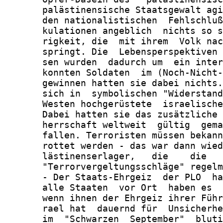
       palästinensische Staatsgewalt agi
       den nationalistischen  Fehlschluß
       kulationen angeblich  nichts so s
       rigkeit, die  mit ihrem  Volk nac
       springt. Die  Lebensperspektiven 
       sen wurden  dadurch um  ein inter
       konnten Soldaten  im (Noch-Nicht-
       gewinnen hatten sie dabei nichts.
       sich in  symbolischen "Widerstand
       Westen hochgerüstete  israelische
       Dabei hatten sie das zusätzliche 
       herrschaft weltweit  gültig  gema
       fallen. Terroristen müssen bekann
       rottet werden - das war dann wied
       lästinenserlager,   die    die   
       "Terrorvergeltungsschläge" regelm
       - Der Staats-Ehrgeiz  der PLO  ha
       alle Staaten  vor Ort  haben es  
       wenn ihnen der Ehrgeiz ihrer Führ
       rael hat  dauernd für  Unsicherhe
       im  "Schwarzen  September"  bluti