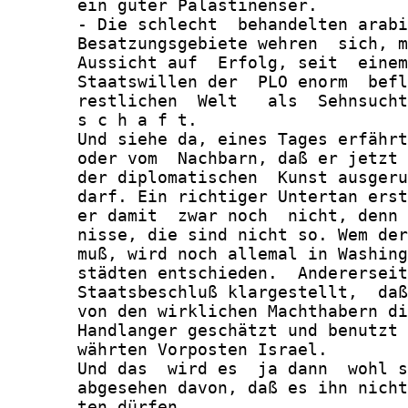
       ein guter Palästinenser.

       - Die schlecht  behandelten arabi
       Besatzungsgebiete wehren  sich, m
       Aussicht auf  Erfolg, seit  einem
       Staatswillen der  PLO enorm  befl
       restlichen  Welt   als  Sehnsucht
       s c h a f t.

       Und siehe da, eines Tages erfährt
       oder vom  Nachbarn, daß er jetzt 
       der diplomatischen  Kunst ausgeru
       darf. Ein richtiger Untertan erst
       er damit  zwar noch  nicht, denn 
       nisse, die sind nicht so. Wem der
       muß, wird noch allemal in Washing
       städten entschieden.  Andererseit
       Staatsbeschluß klargestellt,  daß
       von den wirklichen Machthabern di
       Handlanger geschätzt und benutzt 
       währten Vorposten Israel.

       Und das  wird es  ja dann  wohl s
       abgesehen davon, daß es ihn nicht
       ten dürfen.
