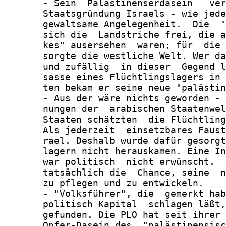
       - Sein  Palästinenserdasein   ver
       Staatsgründung Israels - wie jede
       gewaltsame Angelegenheit.  Die  "
       sich die  Landstriche frei, die a
       kes" ausersehen  waren; für  die 
       sorgte die westliche Welt. Wer da
       und zufällig  in dieser  Gegend l
       sasse eines Flüchtlingslagers in 
       ten bekam er seine neue "palästin
       - Aus der wäre nichts geworden - 
       nungen der  arabischen Staatenwel
       Staaten schätzten  die Flüchtling
       Als jederzeit  einsetzbares Faust
       rael. Deshalb wurde dafür gesorgt
       lagern nicht herauskamen. Eine In
       war politisch  nicht erwünscht.  
       tatsächlich die  Chance, seine  n
       zu pflegen und zu entwickeln.

       - "Volksführer", die  gemerkt hab
       politisch Kapital  schlagen läßt,
       gefunden. Die PLO hat seit ihrer 
       Opfer-Dasein des  "palästinensisc