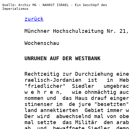
Quelle: Archiv MG - NAHOST ISRAEL - Ein Geschöpf des
Imperialismus
zurück
       Münchner Hochschulzeitung Nr. 21,
       Wochenschau

       UNRUHEN AUF DER WESTBANK
       Rechtzeitig zur Durchziehung eine
       raelisch-Jordanien  ist   in  Heb
       "friedlicher"  Siedler   umgebrac
       w e h r e n,   wie ohnmächtig auc
       nommen und  das Haus drauf einger
       stinenser im  de jure "besetzten"
       land annektierten  Gebiet immer w
       Der wird  abwechselnd mal von obe
       mal setzte  das Militär  den arab
       ab, und  bewaffnete Siedler  demo