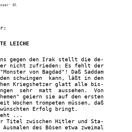
unser' Öl
r:

TE LEICHE
ns gegen den Irak stellt die de-

er nicht zufrieden: Es fehlt der

"Monster von Bagdad"! Daß Saddam

den schwingen  kann, läßt in den

hen Kriegshetzer glatt alle bis-

ngen  sehr  matt  aussehen.  Von

hemen" geiern sie auf den ersten

eit Wochen trompeten müssen, daß

wünschten Erfolg bringt.

eht ...

r Titel zwischen Hitler und Sta-

 Ausmalen des Bösen etwa zweimal
