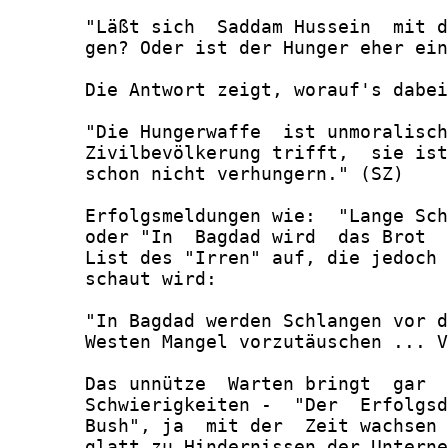
       "Läßt sich  Saddam Hussein  mit d
       gen? Oder ist der Hunger eher ein
       Die Antwort zeigt, worauf's dabei
       "Die Hungerwaffe  ist unmoralisch
       Zivilbevölkerung trifft,  sie ist
       schon nicht verhungern." (SZ)

       Erfolgsmeldungen wie:  "Lange Sch
       oder "In  Bagdad wird  das Brot  
       List des "Irren" auf, die jedoch 
       schaut wird:

       "In Bagdad werden Schlangen vor d
       Westen Mangel vorzutäuschen ... V
       Das unnütze  Warten bringt  gar  
       Schwierigkeiten -  "Der  Erfolgsd
       Bush", ja  mit der  Zeit wachsen 
       glatt zu Hindernissen der Unterne