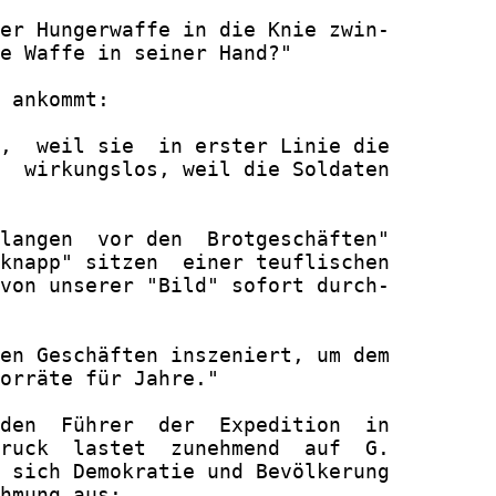
er Hungerwaffe in die Knie zwin-

e Waffe in seiner Hand?"

 ankommt:

,  weil sie  in erster Linie die

  wirkungslos, weil die Soldaten

langen  vor den  Brotgeschäften"

knapp" sitzen  einer teuflischen

von unserer "Bild" sofort durch-

en Geschäften inszeniert, um dem

orräte für Jahre."

den  Führer  der  Expedition  in

ruck  lastet  zunehmend  auf  G.

 sich Demokratie und Bevölkerung

hmung aus:
