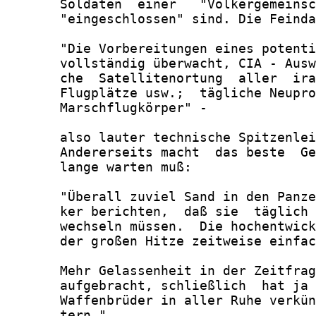
       Soldaten  einer   "Völkergemeinsc
       "eingeschlossen" sind. Die Feinda
       "Die Vorbereitungen eines potenti
       vollständig überwacht, CIA - Ausw
       che  Satellitenortung  aller  ira
       Flugplätze usw.;  tägliche Neupro
       Marschflugkörper" -

       also lauter technische Spitzenlei
       Andererseits macht  das beste  Ge
       lange warten muß:

       "Überall zuviel Sand in den Panze
       ker berichten,  daß sie  täglich 
       wechseln müssen.  Die hochentwick
       der großen Hitze zeitweise einfac
       Mehr Gelassenheit in der Zeitfrag
       aufgebracht, schließlich  hat ja 
       Waffenbrüder in aller Ruhe verkün
       tern."
