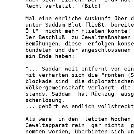
       Recht verletzt." (Bild)

       Mal eine ehrliche Auskunft über d
       unter Saddam Blut fließt, bereite
       Ö l"  nicht mehr fließen könnte!

       Der Beschluß  zu Gewaltmaßnahmen 
       Bemühungen, diese  erfolgen konse
       bündeten und der angeschlossenen 
       ein Ende haben:

       "... Saddam weit entfernt von ein
       mit verhärten sich die Fronten (S
       blockade sind  die diplomatischen
       Völkergemeinschaft verlangt  die 
       stands, Saddam  hat Rückzug  ausg
       schenlösung.

       ... gehört es endlich vollstreckt
       Als wäre  in den  letzten Wochen 
       Gewaltapparat rein  gar nichts  g
       nommen worden, überbieten sich un