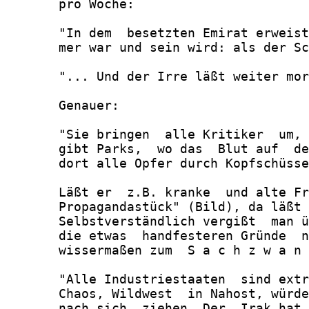
       pro Woche:

       "In dem  besetzten Emirat erweist
       mer war und sein wird: als der Sc
       "... Und der Irre läßt weiter mor
       Genauer:

       "Sie bringen  alle Kritiker  um, 
       gibt Parks,  wo das  Blut auf  de
       dort alle Opfer durch Kopfschüsse
       Läßt er  z.B. kranke  und alte Fr
       Propagandastück" (Bild), da läßt 
       Selbstverständlich vergißt  man ü
       die etwas  handfesteren Gründe  n
       wissermaßen zum  S a c h z w a n 
       "Alle Industriestaaten  sind extr
       Chaos, Wildwest  in Nahost, würde
       nach sich  ziehen. Der  Irak hat 