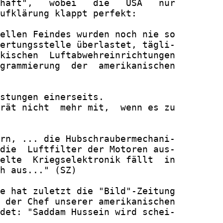
haft",   wobei   die   USA   nur

ufklärung klappt perfekt:

ellen Feindes wurden noch nie so

ertungsstelle überlastet, tägli-

kischen  Luftabwehreinrichtungen

grammierung  der  amerikanischen

stungen einerseits.

rät nicht  mehr mit,  wenn es zu

rn, ... die Hubschraubermechani-

die  Luftfilter der Motoren aus-

elte  Kriegselektronik fällt  in

h aus..." (SZ)

e hat zuletzt die "Bild"-Zeitung

 der Chef unserer amerikanischen

det: "Saddam Hussein wird schei-
