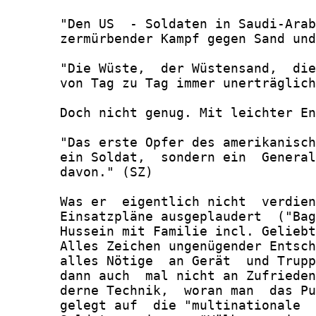
       "Den US  - Soldaten in Saudi-Arab
       zermürbender Kampf gegen Sand und
       "Die Wüste,  der Wüstensand,  die
       von Tag zu Tag immer unerträglich
       Doch nicht genug. Mit leichter En
       "Das erste Opfer des amerikanisch
       ein Soldat,  sondern ein  General
       davon." (SZ)

       Was er  eigentlich nicht  verdien
       Einsatzpläne ausgeplaudert  ("Bag
       Hussein mit Familie incl. Geliebt
       Alles Zeichen ungenügender Entsch
       alles Nötige  an Gerät  und Trupp
       dann auch  mal nicht an Zufrieden
       derne Technik,  woran man  das Pu
       gelegt auf  die "multinationale  