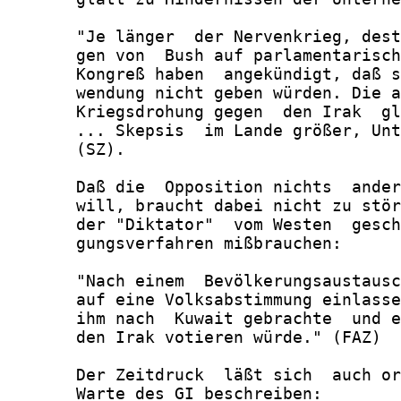
       "Je länger  der Nervenkrieg, dest
       gen von  Bush auf parlamentarisch
       Kongreß haben  angekündigt, daß s
       wendung nicht geben würden. Die a
       Kriegsdrohung gegen  den Irak  gl
       ... Skepsis  im Lande größer, Unt
       (SZ).

       Daß die  Opposition nichts  ander
       will, braucht dabei nicht zu stör
       der "Diktator"  vom Westen  gesch
       gungsverfahren mißbrauchen:

       "Nach einem  Bevölkerungsaustausc
       auf eine Volksabstimmung einlasse
       ihm nach  Kuwait gebrachte  und e
       den Irak votieren würde." (FAZ)

       Der Zeitdruck  läßt sich  auch or
       Warte des GI beschreiben:
