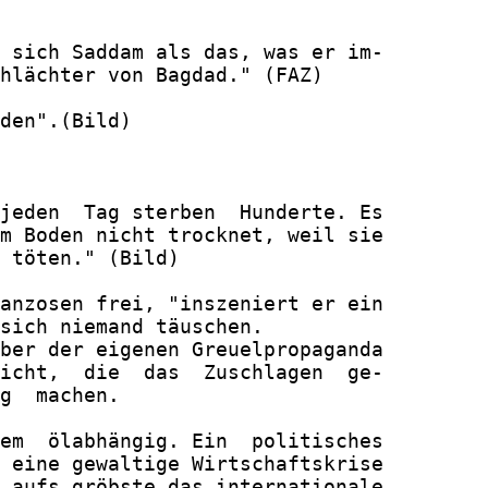
 sich Saddam als das, was er im-

hlächter von Bagdad." (FAZ)

den".(Bild)

jeden  Tag sterben  Hunderte. Es

m Boden nicht trocknet, weil sie

 töten." (Bild)

anzosen frei, "inszeniert er ein

sich niemand täuschen.

ber der eigenen Greuelpropaganda

icht,  die  das  Zuschlagen  ge-

g  machen.

em  ölabhängig. Ein  politisches

 eine gewaltige Wirtschaftskrise

 aufs gröbste das internationale
