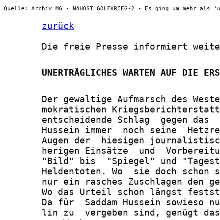
Quelle: Archiv MG - NAHOST GOLFKRIEG-2 - Es ging um mehr als '
zurück
       Die freie Presse informiert weite
       UNERTRÄGLICHES WARTEN AUF DIE ERS
       Der gewaltige Aufmarsch des Weste
       mokratischen Kriegsberichterstatt
       entscheidende Schlag  gegen das  
       Hussein immer  noch seine  Hetzre
       Augen der  hiesigen journalistisc
       herigen Einsätze  und  Vorbereitu
       "Bild" bis  "Spiegel" und "Tagest
       Heldentoten. Wo  sie doch schon s
       nur ein rasches Zuschlagen den ge
       Wo das Urteil schon längst festst
       Da für  Saddam Hussein sowieso nu
       lin zu  vergeben sind, genügt das