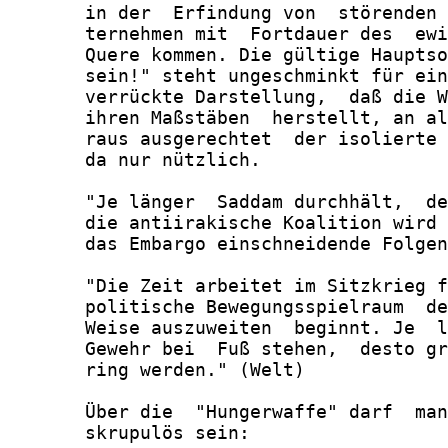
       in der  Erfindung von  störenden 
       ternehmen mit  Fortdauer des  ewi
       Quere kommen. Die gültige Hauptso
       sein!" steht ungeschminkt für ein
       verrückte Darstellung,  daß die W
       ihren Maßstäben  herstellt, an al
       raus ausgerechtet  der isolierte 
       da nur nützlich.

       "Je länger  Saddam durchhält,  de
       die antiirakische Koalition wird 
       das Embargo einschneidende Folgen
       "Die Zeit arbeitet im Sitzkrieg f
       politische Bewegungsspielraum  de
       Weise auszuweiten  beginnt. Je  l
       Gewehr bei  Fuß stehen,  desto gr
       ring werden." (Welt)

       Über die  "Hungerwaffe" darf  man
       skrupulös sein:
