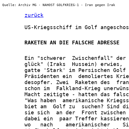
Quelle: Archiv MG - NAHOST GOLFKRIEG-1 - Iran gegen Irak
zurück
       US-Kriegsschiff im Golf angeschos
       RAKETEN AN DIE FALSCHE ADRESSE
       Ein "schwerer  Zwischenfall" der 
       glück" (Iraks  Hussein) erwies,  
       gatte 'Stark' im Persischen Golf 
       Präsidenten ein  demoliertes Krie
       desopfer. Zwei  Raketen des  fran
       schon im  Falkland-Krieg unerwüns
       Macht zeitigte - hatten das falsc
       "Was haben  amerikanische Kriegss
       biet am  Golf zu  suchen? Sind di
       sie sich  an der  Front zwischen 
       dabei ein  paar Treffer kassieren
       wo   nach    amerikanischer    Si