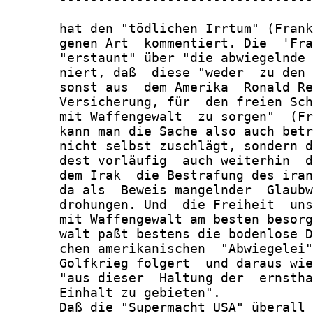
       hat den "tödlichen Irrtum" (Frank
       genen Art  kommentiert. Die  'Fra
       "erstaunt" über "die abwiegelnde 
       niert, daß  diese "weder  zu den 
       sonst aus  dem Amerika  Ronald Re
       Versicherung, für  den freien Sch
       mit Waffengewalt  zu sorgen"  (Fr
       kann man die Sache also auch betr
       nicht selbst zuschlägt, sondern d
       dest vorläufig  auch weiterhin  d
       dem Irak  die Bestrafung des iran
       da als  Beweis mangelnder  Glaubw
       drohungen. Und  die Freiheit  uns
       mit Waffengewalt am besten besorg
       walt paßt bestens die bodenlose D
       chen amerikanischen  "Abwiegelei"
       Golfkrieg folgert  und daraus wie
       "aus dieser  Haltung der  ernstha
       Einhalt zu gebieten".

       Daß die "Supermacht USA" überall 