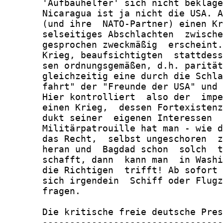
       'Aufbauhelfer' sich nicht beklage
       Nicaragua ist ja nicht die USA. A
       (und ihre  NATO-Partner) einen Kr
       selseitiges Abschlachten  zwische
       gesprochen zweckmäßig  erscheint.
       Krieg, beaufsichtigten  stattdess
       sen ordnungsgemäßen, d.h. parität
       gleichzeitig eine durch die Schla
       fahrt" der "Freunde der USA" und 
       Hier kontrolliert  also der  impe
       einen Krieg,  dessen Fortexistenz
       dukt seiner  eigenen Interessen  
       Militärpatrouille hat man - wie d
       das Recht,  selbst ungeschoren  z
       heran und  Bagdad schon  solch  t
       schafft, dann  kann man  in Washi
       die Richtigen  trifft! Ab sofort 
       sich irgendein  Schiff oder Flugz
       fragen.

       Die kritische freie deutsche Pres
       ---------------------------------