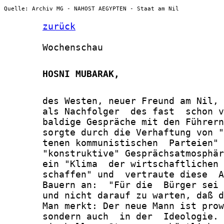
Quelle: Archiv MG - NAHOST AEGYPTEN - Staat am Nil
zurück
       Wochenschau

       HOSNI MUBARAK,
       des Westen, neuer Freund am Nil, 
       als Nachfolger  des fast  schon v
       baldige Gespräche mit den Führern
       sorgte durch die Verhaftung von "
       tenen kommunistischen  Parteien" 
       "konstruktive" Gesprächsatmosphär
       ein "Klima  der wirtschaftlichen 
       schaffen" und  vertraute diese  A
       Bauern an:  "Für die  Bürger sei 
       und nicht darauf zu warten, daß d
       Man merkt: Der neue Mann ist prow
       sondern auch  in der  Ideologie. 