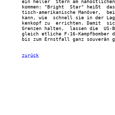
       ein heller  Stern am nahöstlichen
       kommen: "Bright  Star" heißt  das
       tisch-amerikanische Manöver,  bei
       kann, wie  schnell sie in der Lag
       kenkopf zu  errichten. Damit  sic
       Grenzen halten,  lassen die  US-B
       gleich etliche F-16-Kampfbomber d
       bis zum Ernstfall ganz souverän g
zurück