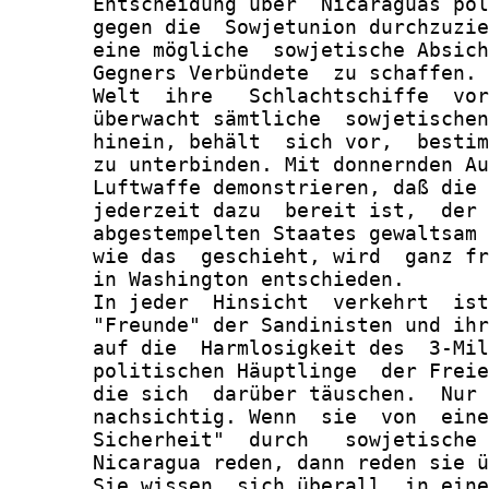
       Entscheidung über  Nicaraguas pol
       gegen die  Sowjetunion durchzuzie
       eine mögliche  sowjetische Absich
       Gegners Verbündete  zu schaffen. 
       Welt  ihre   Schlachtschiffe  vor
       überwacht sämtliche  sowjetischen
       hinein, behält  sich vor,  bestim
       zu unterbinden. Mit donnernden Au
       Luftwaffe demonstrieren, daß die 
       jederzeit dazu  bereit ist,  der 
       abgestempelten Staates gewaltsam 
       wie das  geschieht, wird  ganz fr
       in Washington entschieden.

       In jeder  Hinsicht  verkehrt  ist
       "Freunde" der Sandinisten und ihr
       auf die  Harmlosigkeit des  3-Mil
       politischen Häuptlinge  der Freie
       die sich  darüber täuschen.  Nur 
       nachsichtig. Wenn  sie  von  eine
       Sicherheit"  durch   sowjetische 
       Nicaragua reden, dann reden sie ü
       Sie wissen  sich überall  in eine