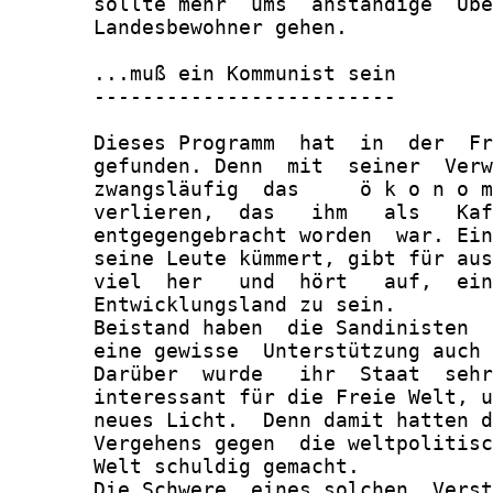
       sollte mehr  ums  anständige  Übe
       Landesbewohner gehen.

       ...muß ein Kommunist sein

       -------------------------

       Dieses Programm  hat  in  der  Fr
       gefunden. Denn  mit  seiner  Verw
       zwangsläufig  das     ö k o n o m
       verlieren,  das   ihm   als   Kaf
       entgegengebracht worden  war. Ein
       seine Leute kümmert, gibt für aus
       viel  her   und  hört   auf,  ein
       Entwicklungsland zu sein.

       Beistand haben  die Sandinisten  
       eine gewisse  Unterstützung auch 
       Darüber  wurde   ihr  Staat  sehr
       interessant für die Freie Welt, u
       neues Licht.  Denn damit hatten d
       Vergehens gegen  die weltpolitisc
       Welt schuldig gemacht.

       Die Schwere  eines solchen  Verst