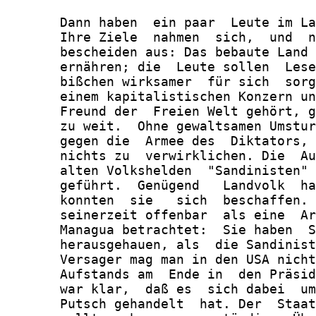
       Dann haben  ein paar  Leute im La
       Ihre Ziele  nahmen  sich,  und  n
       bescheiden aus: Das bebaute Land 
       ernähren; die  Leute sollen  Lese
       bißchen wirksamer  für sich  sorg
       einem kapitalistischen Konzern un
       Freund der  Freien Welt gehört, g
       zu weit.  Ohne gewaltsamen Umstur
       gegen die  Armee des  Diktators, 
       nichts zu  verwirklichen. Die  Au
       alten Volkshelden  "Sandinisten" 
       geführt.  Genügend   Landvolk  ha
       konnten  sie   sich  beschaffen. 
       seinerzeit offenbar  als eine  Ar
       Managua betrachtet:  Sie haben  S
       herausgehauen, als  die Sandinist
       Versager mag man in den USA nicht
       Aufstands am  Ende in  den Präsid
       war klar,  daß es  sich dabei  um
       Putsch gehandelt  hat. Der  Staat