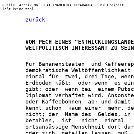
Quelle: Archiv MG - LATEINAMERIKA NICARAGUA - Die Freiheit
läßt keine Wahl
zurück
       VOM PECH EINES "ENTWICKLUNGSLANDE
       WELTPOLITISCH INTERESSANT ZU SEIN
       Für Bananenstaaten  und Kaffeerep
       demokratische Weltöffentlichkeit 
       einmal für  zwei, drei Tage, wenn
       Erdboden küßt;  oder wenn  es ein
       gibt; oder  wenn bei  einem Putsc
       Diplomat verhaftet wird. Ansonste
       oder Kaffeebohnen  ab; und damit 
       kennt schon  kaum einer  mehr, de
       nicht; der  Name des  Geldes, in 
       bezahlen,  ist   nicht  einmal   
       ortsansässige Menschheit dort dar
       oder sich  gefallen lassen  muß, 