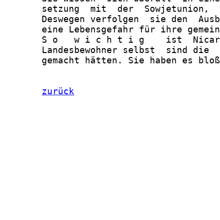
       setzung  mit  der  Sowjetunion,  
       Deswegen verfolgen  sie den  Ausb
       eine Lebensgefahr für ihre gemein
       S o   w i c h t i g    ist  Nicar
       Landesbewohner selbst  sind die  
       gemacht hätten. Sie haben es bloß
zurück