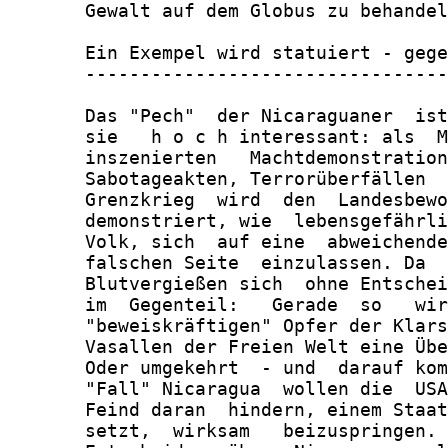
       Gewalt auf dem Globus zu behandel
       Ein Exempel wird statuiert - gege
       ---------------------------------
       Das "Pech"  der Nicaraguaner  ist
       sie   h o c h interessant: als  M
       inszenierten   Machtdemonstration
       Sabotageakten, Terrorüberfällen  
       Grenzkrieg  wird  den  Landesbewo
       demonstriert, wie  lebensgefährli
       Volk, sich  auf eine  abweichende
       falschen Seite  einzulassen. Da  
       Blutvergießen sich  ohne Entschei
       im  Gegenteil:   Gerade  so   wir
       "beweiskräftigen" Opfer der Klars
       Vasallen der Freien Welt eine Übe
       Oder umgekehrt  - und  darauf kom
       "Fall" Nicaragua  wollen die  USA
       Feind daran  hindern, einem Staat
       setzt,  wirksam   beizuspringen. 