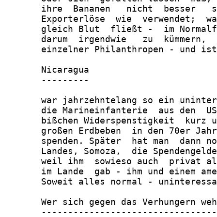
       ihre  Bananen   nicht  besser   s
       Exporterlöse  wie  verwendet;  wa
       gleich Blut  fließt -  im Normalf
       darum  irgendwie   zu  kümmern,  
       einzelner Philanthropen - und ist
       Nicaragua

       ---------

       war jahrzehntelang so ein uninter
       die Marineinfanterie  aus den  US
       bißchen Widerspenstigkeit  kurz u
       großen Erdbeben  in den 70er Jahr
       spenden. Später  hat man  dann no
       Landes, Somoza,  die Spendengelde
       weil ihm  sowieso auch  privat al
       im Lande  gab - ihm und einem ame
       Soweit alles normal - uninteressa
       Wer sich gegen das Verhungern weh
       ---------------------------------