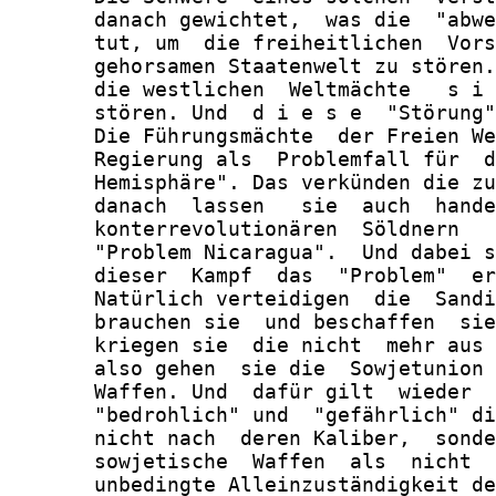
       danach gewichtet,  was die  "abwe
       tut, um  die freiheitlichen  Vors
       gehorsamen Staatenwelt zu stören.
       die westlichen  Weltmächte   s i 
       stören. Und  d i e s e  "Störung"
       Die Führungsmächte  der Freien We
       Regierung als  Problemfall für  d
       Hemisphäre". Das verkünden die zu
       danach  lassen   sie  auch  hande
       konterrevolutionären  Söldnern   
       "Problem Nicaragua".  Und dabei s
       dieser  Kampf  das  "Problem"  er
       Natürlich verteidigen  die  Sandi
       brauchen sie  und beschaffen  sie
       kriegen sie  die nicht  mehr aus 
       also gehen  sie die  Sowjetunion 
       Waffen. Und  dafür gilt  wieder  
       "bedrohlich" und  "gefährlich" di
       nicht nach  deren Kaliber,  sonde
       sowjetische  Waffen  als  nicht  
       unbedingte Alleinzuständigkeit de