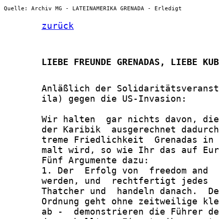
Quelle: Archiv MG - LATEINAMERIKA GRENADA - Erledigt
zurück
       LIEBE FREUNDE GRENADAS, LIEBE KUB
       Anläßlich der Solidaritätsveranst
       ila) gegen die US-Invasion:

       Wir halten  gar nichts davon, die
       der Karibik  ausgerechnet dadurch
       treme Friedlichkeit  Grenadas in 
       malt wird, so wie Ihr das auf Eur
       Fünf Argumente dazu:

       1. Der  Erfolg von  freedom and  
       werden, und  rechtfertigt jedes  
       Thatcher und  handeln danach.  De
       Ordnung geht ohne zeitweilige kle
       ab -  demonstrieren die Führer de