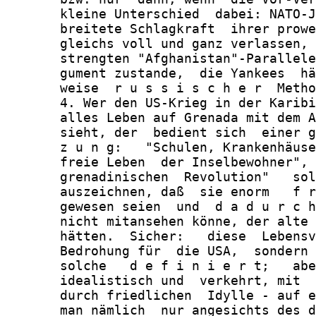
       kleine Unterschied  dabei: NATO-J
       breitete Schlagkraft  ihrer prowe
       gleichs voll und ganz verlassen, 
       strengten "Afghanistan"-Parallele
       gument zustande,  die Yankees  hä
       weise  r u s s i s c h e r  Metho
       4. Wer den US-Krieg in der Karibi
       alles Leben auf Grenada mit dem A
       sieht, der  bedient sich  einer g
       z u n g:   "Schulen, Krankenhäuse
       freie Leben  der Inselbewohner", 
       grenadinischen  Revolution"   sol
       auszeichnen, daß  sie enorm   f r
       gewesen seien  und  d a d u r c h
       nicht mitansehen könne, der alte 
       hätten.  Sicher:   diese  Lebensv
       Bedrohung für  die USA,  sondern 
       solche   d e f i n i e r t;   abe
       idealistisch und  verkehrt, mit  
       durch friedlichen  Idylle - auf e
       man nämlich  nur angesichts des d