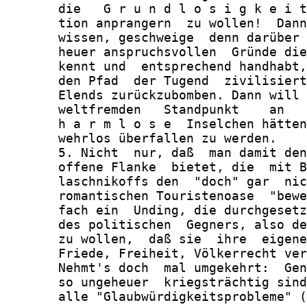
       die   G r u n d l o s i g k e i t
       tion anprangern  zu wollen!  Dann
       wissen, geschweige  denn darüber 
       heuer anspruchsvollen  Gründe die
       kennt und  entsprechend handhabt,
       den Pfad  der Tugend  zivilisiert
       Elends zurückzubomben. Dann will 
       weltfremden   Standpunkt    an   
       h a r m l o s e  Inselchen hätten
       wehrlos überfallen zu werden.

       5. Nicht  nur, daß  man damit den
       offene Flanke  bietet, die  mit B
       laschnikoffs den  "doch" gar  nic
       romantischen Touristenoase  "bewe
       fach ein  Unding, die durchgesetz
       des politischen  Gegners, also de
       zu wollen,  daß sie  ihre  eigene
       Friede, Freiheit, Völkerrecht ver
       Nehmt's doch  mal umgekehrt:  Gen
       so ungeheuer  kriegsträchtig sind
       alle "Glaubwürdigkeitsprobleme" (