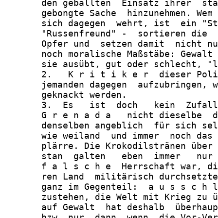
       den geballten  Einsatz ihrer  sta
       gebongte Sache  hinzunehmen. Wem 
       sich dagegen  wehrt, ist  ein "St
       "Russenfreund" -  sortieren die  
       Opfer und  setzen damit  nicht nu
       noch moralische Maßstäbe: Gewalt 
       sie ausübt, gut oder schlecht, "l
       2.   K r i t i k e r  dieser Poli
       jemanden dagegen  aufzubringen, w
       geknackt werden.

       3.  Es   ist  doch   kein  Zufall
       G r e n a d a   nicht dieselbe  d
       denselben angeblich  für sich sel
       wie weiland  und immer  noch das 
       plärre. Die Krokodilstränen über 
       stan  galten   eben  immer   nur 
       f a l s c h e  Herrschaft war, di
       ren Land  militärisch durchsetzte
       ganz im Gegenteil:  a u s s c h l
       zustehen, die Welt mit Krieg zu ü
       auf Gewalt  hat deshalb  überhaup
       bzw. nur  dann, wenn  die Vor-Ver