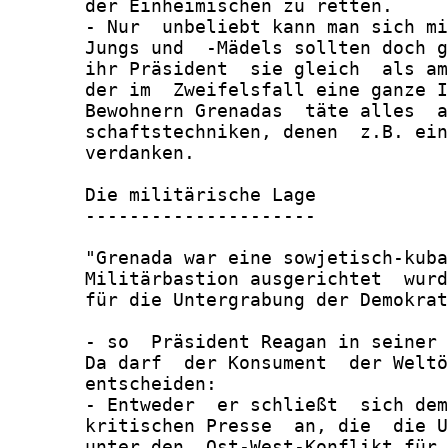
       der Einheimischen zu retten.

       - Nur  unbeliebt kann man sich mi
       Jungs und  -Mädels sollten doch g
       ihr Präsident  sie gleich  als am
       der im  Zweifelsfall eine ganze I
       Bewohnern Grenadas  täte alles  a
       schaftstechniken, denen  z.B. ein
       verdanken.

       Die militärische Lage

       ---------------------

       "Grenada war eine sowjetisch-kuba
       Militärbastion ausgerichtet  wurd
       für die Untergrabung der Demokrat
       - so  Präsident Reagan in seiner 
       Da darf  der Konsument  der Weltö
       entscheiden:

       - Entweder  er schließt  sich dem
       kritischen Presse  an, die  die U
       unter den  Ost-West-Konflikt für 