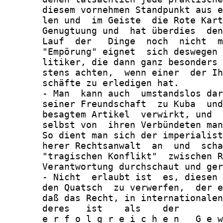
       diesem vornehmen Standpunkt aus e
       len und  im Geiste  die Rote Kart
       Genugtuung und  hat überdies  den
       Lauf  der   Dinge  noch  nicht  m
       "Empörung" eignet  sich deswegen 
       litiker, die dann ganz besonders 
       stens achten,  wenn einer  der Ih
       schäfte zu erledigen hat.

       - Man  kann auch  umstandslos dar
       seiner Freundschaft  zu Kuba  und
       besagtem Artikel  verwirkt, und  
       selbst von  ihren Verbündeten man
       So dient man sich der imperialist
       herer Rechtsanwalt  an  und  scha
       "tragischen Konflikt"  zwischen R
       Verantwortung durchschaut und ger
       - Nicht  erlaubt ist  es, diesen 
       den Quatsch  zu verwerfen,  der e
       daß das Recht, in internationalen
       deres   ist    als    der        
       e r f o l g r e i c h e n   G e w