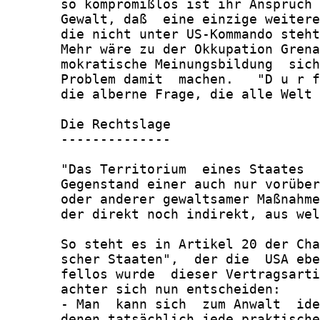
       so kompromißlos ist ihr Anspruch 
       Gewalt, daß  eine einzige weitere
       die nicht unter US-Kommando steht
       Mehr wäre zu der Okkupation Grena
       mokratische Meinungsbildung  sich
       Problem damit  machen.   "D u r f
       die alberne Frage, die alle Welt 
       Die Rechtslage

       --------------

       "Das Territorium  eines Staates  
       Gegenstand einer auch nur vorüber
       oder anderer gewaltsamer Maßnahme
       der direkt noch indirekt, aus wel
       So steht es in Artikel 20 der Cha
       scher Staaten",  der die  USA ebe
       fellos wurde  dieser Vertragsarti
       achter sich nun entscheiden:

       - Man  kann sich  zum Anwalt  ide
       denen tatsächlich jede praktische