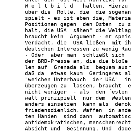
       W e l t b i l d   halten. Hierzu 
       über die  Rolle, die  die sogenan
       spielt - es ist eben die, Materia
       Positionen gegen  den Osten  zu s
       halt, die USA "sähen" die Weltlag
       braucht kein  Argument - er speis
       Verdacht, die  USA ließen  mit ih
       deutschen Interessen zu wenig Rau
       - Oder  aber man  schließt sich  
       der BRD-Presse an, die die bloße 
       len auf  Grenada als  bequem ausr
       daß da  etwas kaum  Geringeres al
       "weichen Unterbauch  der USA"  in
       überzeugen zu  lassen, braucht  e
       nicht weniger  - als  den festen 
       walt prinzipiell  nur dem  Westen
       anders einsetzen  kann als  demok
       friedensdienlich. Waffen  in ande
       ten Händen  sind dann  automatisc
       antidemokratischen, menschenrecht
       Absicht und  Gesinnung. Und  dage