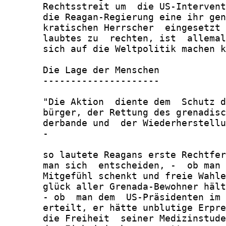
       Rechtsstreit um  die US-Intervent
       die Reagan-Regierung eine ihr gen
       kratischen Herrscher  eingesetzt 
       laubtes zu  rechten, ist  allemal
       sich auf die Weltpolitik machen k
       Die Lage der Menschen

       ---------------------

       "Die Aktion  diente dem  Schutz d
       bürger, der Rettung des grenadisc
       derbande und  der Wiederherstellu
       -

       so lautete Reagans erste Rechtfer
       man sich  entscheiden, -  ob man 
       Mitgefühl schenkt und freie Wahle
       glück aller Grenada-Bewohner hält
       - ob  man dem  US-Präsidenten im 
       erteilt, er hätte unblutige Erpre
       die Freiheit  seiner Medizinstude