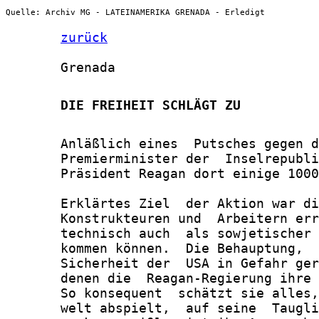
Quelle: Archiv MG - LATEINAMERIKA GRENADA - Erledigt
zurück
       Grenada

       DIE FREIHEIT SCHLÄGT ZU
       Anläßlich eines  Putsches gegen d
       Premierminister der  Inselrepubli
       Präsident Reagan dort einige 1000
       Erklärtes Ziel  der Aktion war di
       Konstrukteuren und  Arbeitern err
       technisch auch  als sowjetischer 
       kommen können.  Die Behauptung,  
       Sicherheit der  USA in Gefahr ger
       denen die  Reagan-Regierung ihre 
       So konsequent  schätzt sie alles,
       welt abspielt,  auf seine  Taugli