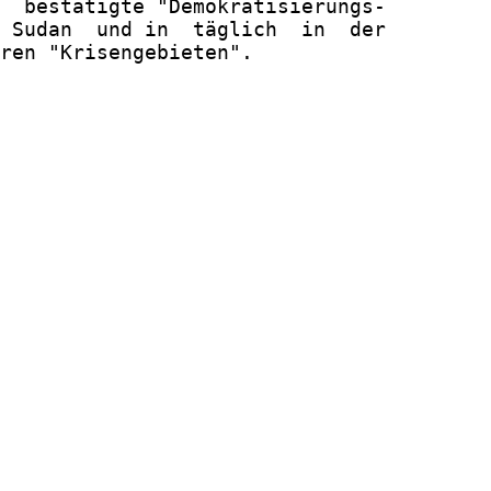
  bestätigte "Demokratisierungs-

 Sudan  und in  täglich  in  der

ren "Krisengebieten".
