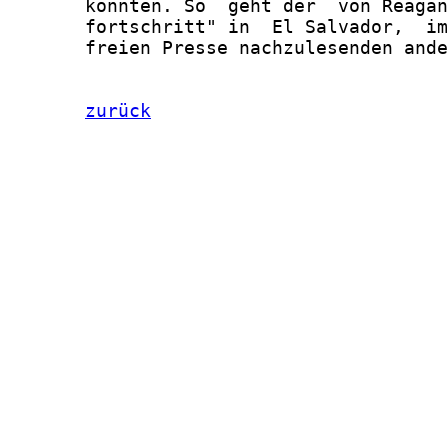
       konnten. So  geht der  von Reagan
       fortschritt" in  El Salvador,  im
       freien Presse nachzulesenden ande
zurück