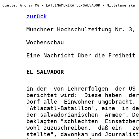
Quelle: Archiv MG - LATEINAMERIKA EL-SALVADOR - Mittelamerika
zurück
       Münchner Hochschulzeitung Nr. 3, 
       Wochenschau

       Eine Nachricht über die Freiheit 
       EL SALVADOR
       in der  von Lehrerfolgen  der US-
       berichtet wird:  Diese haben  der
       Dorf alle  Einwohner umgebracht. 
       'Atlacatl-Bataillon', eine  in de
       der salvadorianischen  Armee". De
       beklagten "schlechten  Einsatzber
       wohl zuzuschreiben,  daß ein  "ze
       stellte", davonkam und Journalist