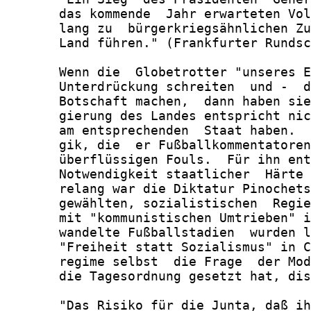
       das kommende  Jahr erwarteten Vol
       lang zu  bürgerkriegsähnlichen Zu
       Land führen." (Frankfurter Rundsc
       Wenn die  Globetrotter "unseres E
       Unterdrückung schreiten  und -  d
       Botschaft machen,  dann haben sie
       gierung des Landes entspricht nic
       am entsprechenden  Staat haben.  
       gik, die  er Fußballkommentatoren
       überflüssigen Fouls.  Für ihn ent
       Notwendigkeit staatlicher  Härte 
       relang war die Diktatur Pinochets
       gewählten, sozialistischen  Regie
       mit "kommunistischen Umtrieben" i
       wandelte Fußballstadien  wurden l
       "Freiheit statt Sozialismus" in C
       regime selbst  die Frage  der Mod
       die Tagesordnung gesetzt hat, dis
       "Das Risiko für die Junta, daß ih