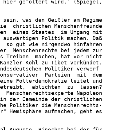
 hier gefoltert wird." (Spiegel,

 sein, was den Geißler am Regime

ie  christlichen Menschenfreunde

en  eines Staates  im Umgang mit

 auswärtigen Politik machen. Daß

  so gut wie nirgendwo hinfahren

er  Menschenrechte bei jedem zur

s Treiben  machen, hat vor nicht

Kanzler Kohl zu Tibet verkündet.

ndesdeutschen Politiker verwerf-

onservativer  Parteien  mit  dem

eine Folterdemokratie leitet und

etreibt,  ablichten  zu  lassen?

  Menschenrechtsexperte Napoleon

in der Gemeinde der christlichen

he Politiker die Menschenrechts-

r" Hemisphäre aufmachen, geht es

al Augusto  Pinochet bei der für
