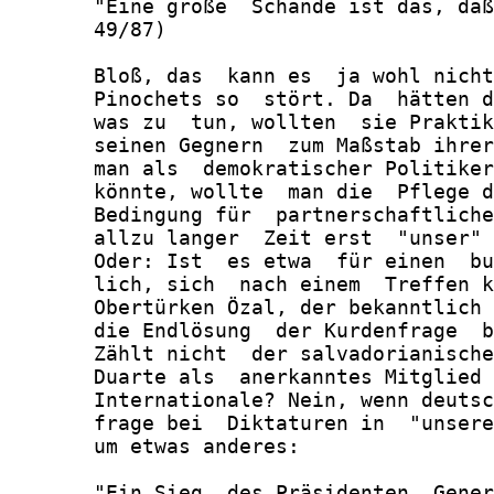
       "Eine große  Schande ist das, daß
       49/87)

       Bloß, das  kann es  ja wohl nicht
       Pinochets so  stört. Da  hätten d
       was zu  tun, wollten  sie Praktik
       seinen Gegnern  zum Maßstab ihrer
       man als  demokratischer Politiker
       könnte, wollte  man die  Pflege d
       Bedingung für  partnerschaftliche
       allzu langer  Zeit erst  "unser" 
       Oder: Ist  es etwa  für einen  bu
       lich, sich  nach einem  Treffen k
       Obertürken Özal, der bekanntlich 
       die Endlösung  der Kurdenfrage  b
       Zählt nicht  der salvadorianische
       Duarte als  anerkanntes Mitglied 
       Internationale? Nein, wenn deutsc
       frage bei  Diktaturen in  "unsere
       um etwas anderes:

       "Ein Sieg  des Präsidenten  Gener