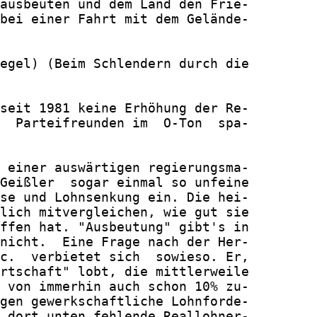
ausbeuten und dem Land den Frie-

bei einer Fahrt mit dem Gelände-

egel) (Beim Schlendern durch die

seit 1981 keine Erhöhung der Re-

  Parteifreunden im  O-Ton  spa-

 einer auswärtigen regierungsma-

Geißler  sogar einmal so unfeine

se und Lohnsenkung ein. Die hei-

lich mitvergleichen, wie gut sie

ffen hat. "Ausbeutung" gibt's in

nicht.  Eine Frage nach der Her-

c.  verbietet sich  sowieso. Er,

rtschaft" lobt, die mittlerweile

 von immerhin auch schon 10% zu-

gen gewerkschaftliche Lohnforde-

 dort unten fehlende Reallohner-
