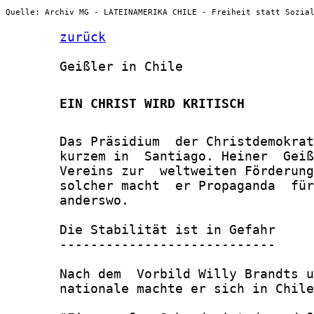
Quelle: Archiv MG - LATEINAMERIKA CHILE - Freiheit statt Sozia
zurück
       Geißler in Chile

       EIN CHRIST WIRD KRITISCH
       Das Präsidium  der Christdemokrat
       kurzem in  Santiago. Heiner  Geiß
       Vereins zur  weltweiten Förderung
       solcher macht  er Propaganda  für
       anderswo.

       Die Stabilität ist in Gefahr

       ----------------------------

       Nach dem  Vorbild Willy Brandts u
       nationale machte er sich in Chile