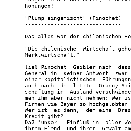
       höhungen!

       "Plump eingemischt" (Pinochet)

       ------------------------------

       Das alles war der chilenischen Re
       "Die chilenische  Wirtschaft geho
       Marktwirtschaft,"

       ließ Pinochet  Geißler nach  dess
       General in  seiner Antwort  zwar 
       einer kapitalistischen  Führungsn
       auch nach  der letzte  Granny-Smi
       schaftung im  Ausland verschwinde
       man ihm aber nicht nehmen: Wer is
       Firmen wie Bayer so hochgelobten 
       Wer ist  es denn,  dem eine  Dres
       Kredit gibt?

       Daß "unser"  Einfluß in  aller We
       ihrem Elend  und ihrer  Gewalt am