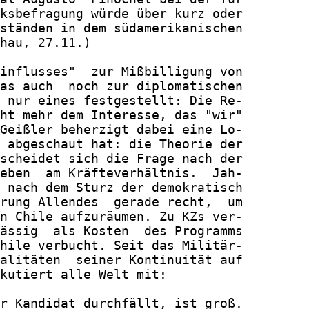
ksbefragung würde über kurz oder

ständen in dem südamerikanischen

hau, 27.11.)

influsses"  zur Mißbilligung von

as auch  noch zur diplomatischen

 nur eines festgestellt: Die Re-

ht mehr dem Interesse, das "wir"

Geißler beherzigt dabei eine Lo-

 abgeschaut hat: die Theorie der

scheidet sich die Frage nach der

eben  am Kräfteverhältnis.  Jah-

 nach dem Sturz der demokratisch

rung Allendes  gerade recht,  um

n Chile aufzuräumen. Zu KZs ver-

ässig  als Kosten  des Programms

hile verbucht. Seit das Militär-

alitäten  seiner Kontinuität auf

kutiert alle Welt mit:

r Kandidat durchfällt, ist groß.
