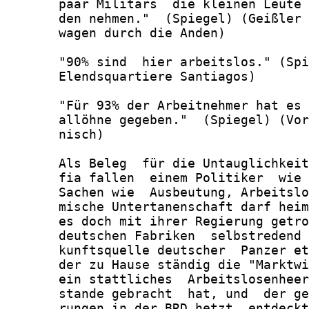
       paar Militärs  die kleinen Leute 
       den nehmen."  (Spiegel) (Geißler 
       wagen durch die Anden)

       "90% sind  hier arbeitslos." (Spi
       Elendsquartiere Santiagos)

       "Für 93% der Arbeitnehmer hat es 
       allöhne gegeben."  (Spiegel) (Vor
       nisch)

       Als Beleg  für die Untauglichkeit
       fia fallen  einem Politiker  wie 
       Sachen wie  Ausbeutung, Arbeitslo
       mische Untertanenschaft darf heim
       es doch mit ihrer Regierung getro
       deutschen Fabriken  selbstredend 
       kunftsquelle deutscher  Panzer et
       der zu Hause ständig die "Marktwi
       ein stattliches  Arbeitslosenheer
       stande gebracht  hat, und  der ge
       rungen in der BRD hetzt, entdeckt