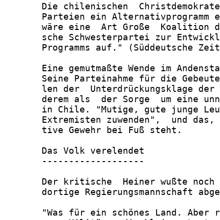
       Die chilenischen  Christdemokrate
       Parteien ein Alternativprogramm e
       wäre eine  Art Große  Koalition d
       sche Schwesterpartei zur Entwickl
       Programms auf." (Süddeutsche Zeit
       Eine gemutmaßte Wende im Andensta
       Seine Parteinahme für die Gebeute
       len der  Unterdrückungsklage der 
       derem als  der Sorge  um eine unn
       in Chile. "Mutige, gute junge Leu
       Extremisten zuwenden",  und das, 
       tive Gewehr bei Fuß steht.

       Das Volk verelendet

       -------------------

       Der kritische  Heiner wußte noch 
       dortige Regierungsmannschaft abge
       "Was für ein schönes Land. Aber r