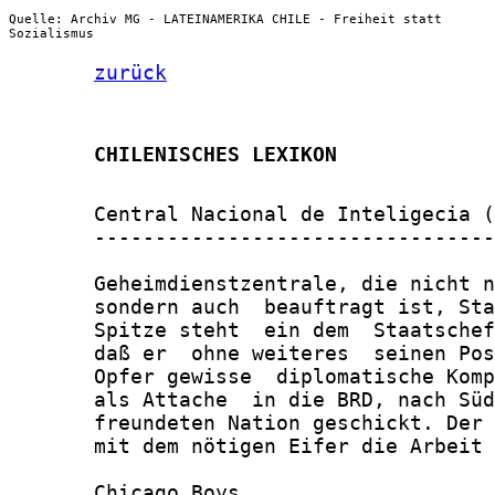
Quelle: Archiv MG - LATEINAMERIKA CHILE - Freiheit statt
Sozialismus
zurück
       CHILENISCHES LEXIKON
       Central Nacional de Inteligecia (
       ---------------------------------
       Geheimdienstzentrale, die nicht n
       sondern auch  beauftragt ist, Sta
       Spitze steht  ein dem  Staatschef
       daß er  ohne weiteres  seinen Pos
       Opfer gewisse  diplomatische Komp
       als Attache  in die BRD, nach Süd
       freundeten Nation geschickt. Der 
       mit dem nötigen Eifer die Arbeit 
       Chicago Boys
