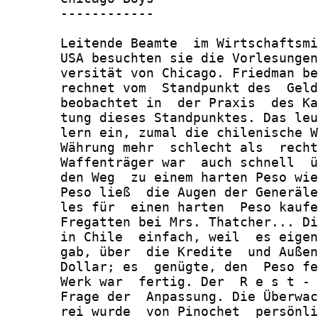
       ------------

       Leitende Beamte  im Wirtschaftsmi
       USA besuchten sie die Vorlesungen
       versität von Chicago. Friedman be
       rechnet vom  Standpunkt des  Geld
       beobachtet in  der Praxis  des Ka
       tung dieses Standpunktes. Das leu
       lern ein, zumal die chilenische W
       Währung mehr  schlecht als  recht
       Waffenträger war  auch schnell  ü
       den Weg  zu einem harten Peso wie
       Peso ließ  die Augen der Generäle
       les für  einen harten  Peso kaufe
       Fregatten bei Mrs. Thatcher... Di
       in Chile  einfach, weil  es eigen
       gab, über  die Kredite  und Außen
       Dollar; es  genügte, den  Peso fe
       Werk war  fertig. Der  R e s t - 
       Frage der  Anpassung. Die Überwac
       rei wurde  von Pinochet  persönli