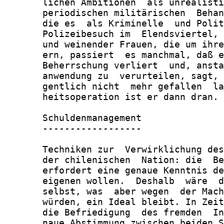
       lichen Ambitionen  als unrealisti
       periodischen militärischen  Behan
       die es  als Kriminelle  und Polit
       Polizeibesuch im  Elendsviertel, 
       und weinender Frauen, die um ihre
       ern, passiert  es manchmal, daß e
       Beherrschung verliert  und, ansta
       anwendung zu  verurteilen, sagt, 
       gentlich nicht  mehr gefallen  la
       heitsoperation ist er dann dran.

       Schuldenmanagement

       ------------------

       Techniken zur  Verwirklichung des
       der chilenischen  Nation: die  Be
       erfordert eine genaue Kenntnis de
       eigenen wollen.  Deshalb  wäre  d
       selbst, was  aber wegen  der Mach
       würden, ein Ideal bleibt. In Zeit
       die Befriedigung  des fremden  In
       naue Abstimmung zwischen beiden S