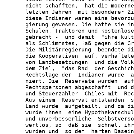
       nicht schafften,  hat die moderne
       letzten Jahren  mit besonderer Zi
       diese Indianer waren eine bevorzu
       gierung gewesen. Die hatte sie in
       Schulen, Traktoren und kostenlose
       gebracht -  und damit  "ihre kult
       als Schlimmstes, Haß gegen die Gr
       Die Militärregierung  beendete di
       die Kooperativen  auf, verhaftete
       von Landbesetzungen  und die Volk
       dem Ziel,  "das Rad  der Geschich
       Rechtslage der  Indianer wurde  a
       niert. Die  Reservate wurden  auf
       Rechtspersonen abgeschafft  und d
       und Steuerzahler  Chiles mit  Rec
       Aus einem  Reservat entstanden  s
       Land wurde  aufgeteilt, und da di
       wurde ihnen  eine Hypothekarschul
       und unverbesserliche  Selbstverso
       wertlos, so  daß sie  schnell ihr
       wurden und  so dem  harten Dasein