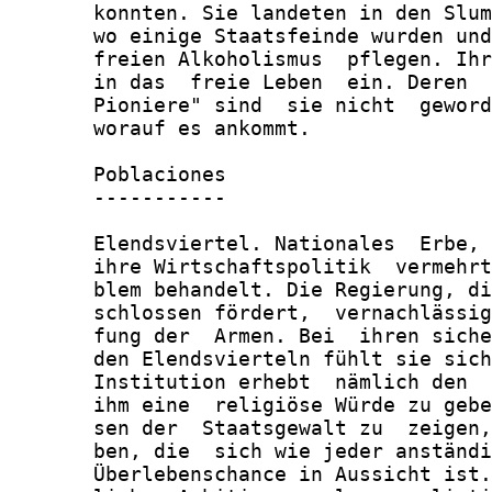
       konnten. Sie landeten in den Slum
       wo einige Staatsfeinde wurden und
       freien Alkoholismus  pflegen. Ihr
       in das  freie Leben  ein. Deren  
       Pioniere" sind  sie nicht  geword
       worauf es ankommt.

       Poblaciones

       -----------

       Elendsviertel. Nationales  Erbe, 
       ihre Wirtschaftspolitik  vermehrt
       blem behandelt. Die Regierung, di
       schlossen fördert,  vernachlässig
       fung der  Armen. Bei  ihren siche
       den Elendsvierteln fühlt sie sich
       Institution erhebt  nämlich den  
       ihm eine  religiöse Würde zu gebe
       sen der  Staatsgewalt zu  zeigen,
       ben, die  sich wie jeder anständi
       Überlebenschance in Aussicht ist.