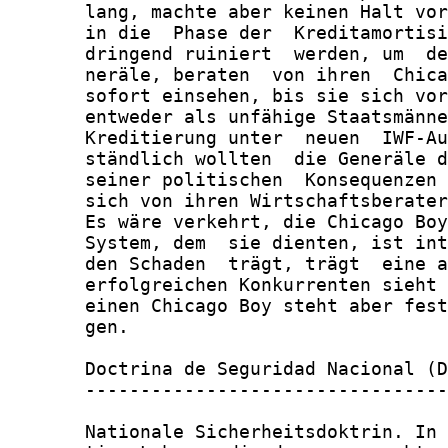
       lang, machte aber keinen Halt vor
       in die  Phase der  Kreditamortisi
       dringend ruiniert  werden, um  de
       neräle, beraten  von ihren  Chica
       sofort einsehen, bis sie sich vor
       entweder als unfähige Staatsmänne
       Kreditierung unter  neuen  IWF-Au
       ständlich wollten  die Generäle d
       seiner politischen  Konsequenzen 
       sich von ihren Wirtschaftsberater
       Es wäre verkehrt, die Chicago Boy
       System, dem  sie dienten, ist int
       den Schaden  trägt, trägt  eine a
       erfolgreichen Konkurrenten sieht 
       einen Chicago Boy steht aber fest
       gen.

       Doctrina de Seguridad Nacional (D
       ---------------------------------
       Nationale Sicherheitsdoktrin. In 