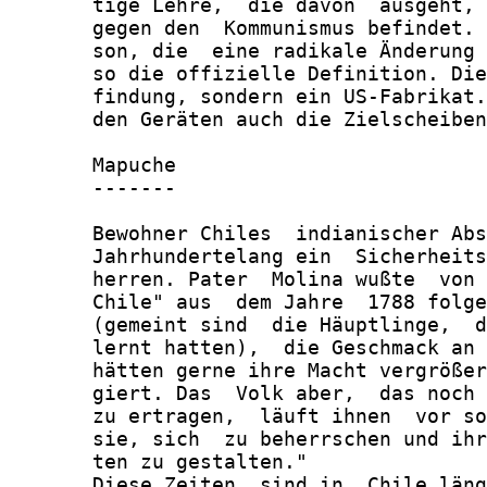
       tige Lehre,  die davon  ausgeht, 
       gegen den  Kommunismus befindet. 
       son, die  eine radikale Änderung 
       so die offizielle Definition. Die
       findung, sondern ein US-Fabrikat.
       den Geräten auch die Zielscheiben
       Mapuche

       -------

       Bewohner Chiles  indianischer Abs
       Jahrhundertelang ein  Sicherheits
       herren. Pater  Molina wußte  von 
       Chile" aus  dem Jahre  1788 folge
       (gemeint sind  die Häuptlinge,  d
       lernt hatten),  die Geschmack an 
       hätten gerne ihre Macht vergrößer
       giert. Das  Volk aber,  das noch 
       zu ertragen,  läuft ihnen  vor so
       sie, sich  zu beherrschen und ihr
       ten zu gestalten."

       Diese Zeiten  sind in  Chile läng