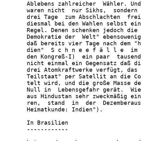
       Ablebens zahlreicher  Wähler. Und
       waren nicht  nur Sikhs,  sondern 
       drei Tage  zum Abschlachten  frei
       diesmal bei den Wahlen selbst ein
       Regel. Denen schenken jedoch die 
       Demokratie der  Welt" ebensowenig
       daß bereits vier Tage nach dem "h
       dien"  S c h n e e f ä l l e  im 
       den Kongreß-I)  ein paar  tausend
       nicht einmal ein Gegensatz daß di
       drei Atomkraftwerke verfügt, das 
       Teilstaat" per Satellit an die Co
       telt wird, und die große Masse de
       Null in  Lebensgefahr gerät.  Wie
       aus Hindustan sehr zweckmäßig ein
       ren,  stand  in  der  Dezemberaus
       Heimatkunde: Indien").

       In Brasilien

       ------------
