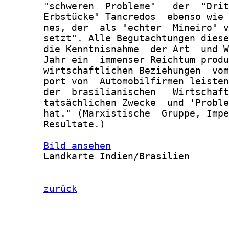
       "schweren  Probleme"   der  "Drit
       Erbstücke" Tancredos  ebenso wie 
       nes, der  als "echter  Mineiro" v
       setzt". Alle Begutachtungen diese
       die Kenntnisnahme  der Art  und W
       Jahr ein  immenser Reichtum produ
       wirtschaftlichen Beziehungen  vom
       port von  Automobilfirmen leisten
       der  brasilianischen   Wirtschaft
       tatsächlichen Zwecke  und 'Proble
       hat." (Marxistische  Gruppe, Impe
       Resultate.)

Bild ansehen
       Landkarte Indien/Brasilien

zurück