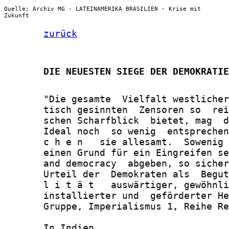
Quelle: Archiv MG - LATEINAMERIKA BRASILIEN - Krise mit
Zukunft
zurück
       DIE NEUESTEN SIEGE DER DEMOKRATIE
       "Die gesamte  Vielfalt westlicher
       tisch gesinnten  Zensoren so  rei
       schen Scharfblick  bietet, mag  d
       Ideal noch  so wenig  entsprechen
       c h e n   sie allesamt.  Sowenig 
       einen Grund für ein Eingreifen se
       and democracy  abgeben, so sicher
       Urteil der  Demokraten als  Begut
       l i t ä t   auswärtiger, gewöhnli
       installierter und  geförderter He
       Gruppe, Imperialismus 1, Reihe Re
       In Indien
