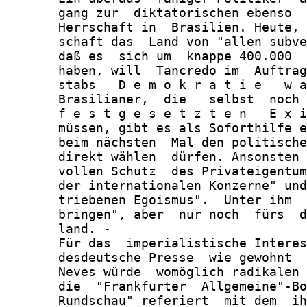
       gang zur  diktatorischen ebenso  
       Herrschaft in  Brasilien. Heute, 
       schaft das  Land von "allen subve
       daß es  sich um  knappe 400.000  
       haben, will  Tancredo im  Auftrag
       stabs   D e m o k r a t i e   w a
       Brasilianer,  die   selbst  noch 
       f e s t g e s e t z t e n   E x i
       müssen, gibt es als Soforthilfe e
       beim nächsten  Mal den politische
       direkt wählen  dürfen. Ansonsten 
       vollen Schutz  des Privateigentum
       der internationalen Konzerne" und
       triebenen Egoismus".  Unter ihm  
       bringen", aber  nur noch  fürs  d
       land. -

       Für das  imperialistische Interes
       desdeutsche Presse  wie gewohnt  
       Neves würde  womöglich radikalen 
       die  "Frankfurter  Allgemeine"-Bo
       Rundschau" referiert  mit dem  ih