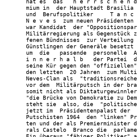
       hat es  das   h e r r s c h e n d
       mium in  der Hauptstadt Brasilia 
       und  Berufspolitiker     T a n c 
       N e v e s  zum neuen Präsidenten 
       war Kandidat  der "Oppositionspar
       Militärregierung als Gegenstück z
       fenen Bündnisses  zur Verteilung 
       Günstlingen der Generäle besetzt 
       um  die   passende  personelle  A
       i n n e r h a l b   der Partei  d
       seine Kür gegen den "offiziellen"
       den letzten  20 Jahren  zum Multi
       Neves-Clan als  "traditionsreiche
       vor dem  Militärputsch in der bra
       somit nicht als Diktaturgewinnler
       "die Brücke von Demokratie zu Dem
       steht sie  also, die  "politische
       jetzt im  Präsidentenpalast der  
       Putschisten 1964  den "linken" Pr
       ten und der als Premierminister d
       rals Castelo  Branco die  parlame
       Ein überaus "fähiger Politiker" a