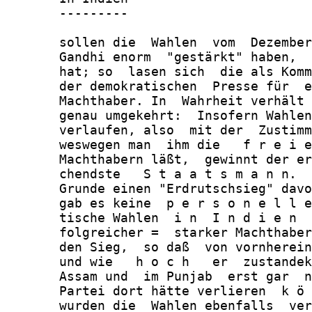
       ---------

       sollen die  Wahlen  vom  Dezember
       Gandhi enorm  "gestärkt" haben,  
       hat; so  lasen sich  die als Komm
       der demokratischen  Presse für  e
       Machthaber. In  Wahrheit verhält 
       genau umgekehrt:  Insofern Wahlen
       verlaufen, also  mit der  Zustimm
       weswegen man  ihm die   f r e i e
       Machthabern läßt,  gewinnt der er
       chendste   S t a a t s m a n n.  
       Grunde einen "Erdrutschsieg" davo
       gab es keine  p e r s o n e l l e
       tische Wahlen  i n  I n d i e n  
       folgreicher =  starker Machthaber
       den Sieg,  so daß  von vornherein
       und wie   h o c h   er  zustandek
       Assam und  im Punjab  erst gar  n
       Partei dort hätte verlieren  k ö 
       wurden die  Wahlen ebenfalls  ver