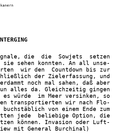
ikanern
NTERGING
gnale, die  die  Sowjets  setzen

 sie sehen konnten. An all unse-

rten  wir den  Countdown bis zur

hließlich der Zielerfassung, und

erdammt noch mal sahen, daß aber

un alles da. Gleichzeitig gingen

 es würde  im Meer versinken, so

en transportierten wir nach Flo-

 buchstäblich von einem Ende zum

tten jede  beliebige Option, die

tzen können. Invasion oder Luft-

iew mit General Burchinal)
