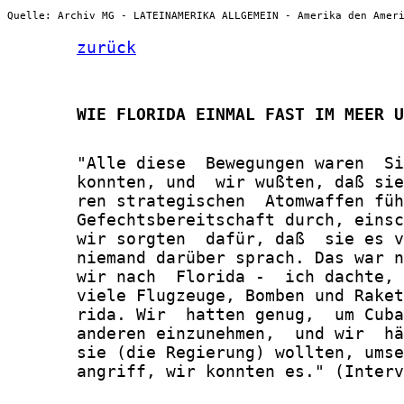
Quelle: Archiv MG - LATEINAMERIKA ALLGEMEIN - Amerika den Amer
zurück
       WIE FLORIDA EINMAL FAST IM MEER U
       "Alle diese  Bewegungen waren  Si
       konnten, und  wir wußten, daß sie
       ren strategischen  Atomwaffen füh
       Gefechtsbereitschaft durch, einsc
       wir sorgten  dafür, daß  sie es v
       niemand darüber sprach. Das war n
       wir nach  Florida -  ich dachte, 
       viele Flugzeuge, Bomben und Raket
       rida. Wir  hatten genug,  um Cuba
       anderen einzunehmen,  und wir  hä
       sie (die Regierung) wollten, umse
       angriff, wir konnten es." (Interv