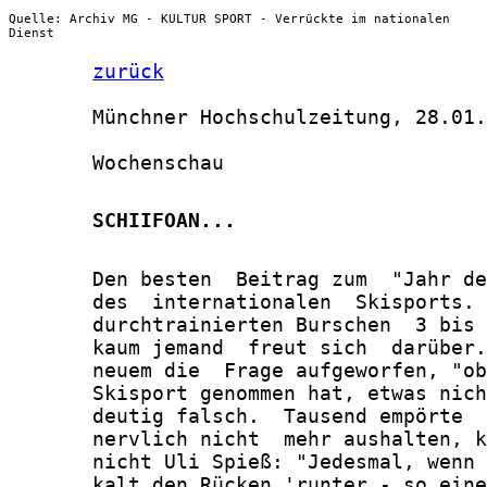
Quelle: Archiv MG - KULTUR SPORT - Verrückte im nationalen
Dienst
zurück
       Münchner Hochschulzeitung, 28.01.
       Wochenschau

       SCHIIFOAN...
       Den besten  Beitrag zum  "Jahr de
       des  internationalen  Skisports. 
       durchtrainierten Burschen  3 bis 
       kaum jemand  freut sich  darüber.
       neuem die  Frage aufgeworfen, "ob
       Skisport genommen hat, etwas nich
       deutig falsch.  Tausend empörte  
       nervlich nicht  mehr aushalten, k
       nicht Uli Spieß: "Jedesmal, wenn 
       kalt den Rücken 'runter - so eine