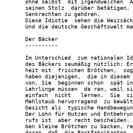
       ohne selbst  mit irgendwelchen  A
       seinen Stolz  darüber betätigen, 
       Senkrechten zu gehören.

       Diese Idiotie  sehen die Weizsäck
       Und die deutsche Geschäftswelt ma
       Der Bäcker

       ----------

       Im Unterschied  zum nationalen Id
       des Bäckers saumäßig nützlich: Er
       heit mit  frischen Brötchen,  sog
       haben diejenigen,  die in diesem 
       von. Sie  beginnen schon  spät in
       Lehrlinge müssen  da ran, weil si
       einfach  nicht   lernen.  Sie  si
       Mehlstaub hervorragend  zu bewält
       Gesicht als  typische Handbewegun
       Der Lohn für Nutzen und Entbehrun
       rufs ist  aber recht bescheiden. 
       ben kleine Brötchen zu backen, re
       daran, daß  die Backfabrikanten, 