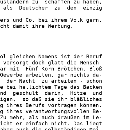
usländern zu  schaffen zu haben,

 als  Deutscher  zu  den  einzig

ers und Co. bei ihrem Volk gern.

cht damit ihre Werbung.

ol gleichen Namens ist der Beruf

 versorgt doch glatt die Mensch-

ar mit  Fünf-Korn-Brötchen. Bloß

Gewerbe arbeiten, gar nichts da-

  der Nacht  zu arbeiten - schon

e bei hellichtem Tage das Backen

nd  geschult  darin,  Hitze  und

igen,  so daß sie ihr bläßliches

g ihres Berufs vortragen können.

g ihres verantwortungsvollen Be-

Zu mehr, als auch draußen im Le-

icht er einfach nicht. Das liegt

aber auch die selbständigen Mei-
