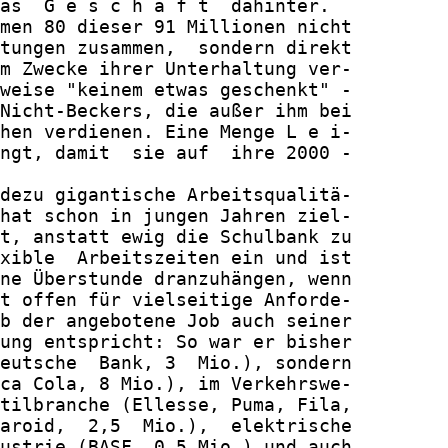
as  G e s c h ä f t  dahinter.

men 80 dieser 91 Millionen nicht

tungen zusammen,  sondern direkt

m Zwecke ihrer Unterhaltung ver-

weise "keinem etwas geschenkt" -

Nicht-Beckers, die außer ihm bei

hen verdienen. Eine Menge L e i-

ngt, damit  sie auf  ihre 2000 -

dezu gigantische Arbeitsqualitä-

hat schon in jungen Jahren ziel-

t, anstatt ewig die Schulbank zu

xible  Arbeitszeiten ein und ist

ne Überstunde dranzuhängen, wenn

t offen für vielseitige Anforde-

b der angebotene Job auch seiner

ung entspricht: So war er bisher

eutsche  Bank, 3  Mio.), sondern

ca Cola, 8 Mio.), im Verkehrswe-

tilbranche (Ellesse, Puma, Fila,

aroid,  2,5  Mio.),  elektrische

ustrie (BASF, 0,5 Mio.) und auch
