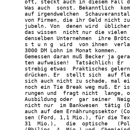
       oft, steckt auch in diesem Fall d
       Was auch  sonst. Bekanntlich  kom
       auf irgendwelchen  Schauveranstal
       von Firmen, die ihr Geld nicht zu
       jubeln. Von  denen wird  üblicher
       das wissen  nicht nur die vielen 
       denselben Unternehmen  ihre Brötc
       s t u n g  wird  von ihnen  verla
       3000 DM Lohn im Monat kommen.

       Gemessen daran muß Becker ja gera
       ten aufweisen!  Tatsächlich: Er  
       strebig etwas  Praktisches gelern
       drücken. Er  stellt sich  auf fle
       sich auch nicht zu schade, mal ei
       noch ein Tie Break weg muß. Er is
       rungen und  fragt nicht  lange, o
       Ausbildung oder  gar seiner  Neig
       nicht nur  im Bankwesen  tätig (D
       auch auf dem Ernährungssektor (Co
       sen (Ford, 1,1 Mio.), für die Tex
       31  Mio.),   die  optische   (Pol
       (Philips, 4  Mio.) und  Chemieind