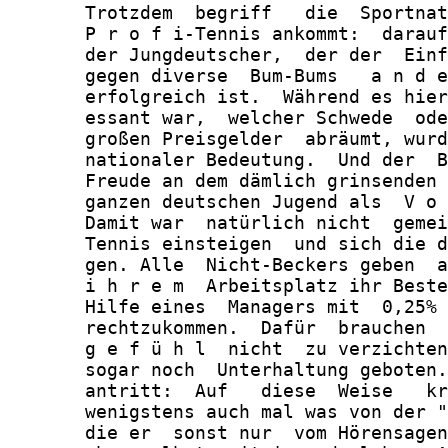
       Trotzdem  begriff   die  Sportnat
       P r o f i-Tennis ankommt:  darauf
       der Jungdeutscher,  der der  Einf
       gegen diverse  Bum-Bums   a n d e
       erfolgreich ist.  Während es hier
       essant war,  welcher Schwede  ode
       großen Preisgelder  abräumt, wurd
       nationaler Bedeutung.  Und der  B
       Freude an dem dämlich grinsenden 
       ganzen deutschen Jugend als  V o 
       Damit war  natürlich nicht  gemei
       Tennis einsteigen  und sich die d
       gen. Alle  Nicht-Beckers geben  a
       i h r e m  Arbeitsplatz ihr Beste
       Hilfe eines  Managers mit  0,25% 
       rechtzukommen.  Dafür  brauchen  
       g e f ü h l  nicht  zu verzichten
       sogar noch  Unterhaltung geboten.
       antritt:  Auf   diese  Weise   kr
       wenigstens auch mal was von der "
       die er  sonst nur  vom Hörensagen