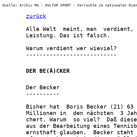
Quelle: Archiv MG - KULTUR SPORT - Verrückte im nationalen Die
zurück
       Alle Welt  meint, man  verdient, 
       Leistung. Das ist falsch.

       Warum verdient wer wieviel?

       ---------------------------

       DER BE(Ä)CKER
       Der Becker

       ----------

       Bisher hat  Boris Becker (21) 63 
       Millionen in  den nächsten  3 Jah
       chert. Warum  so viel?  Daß diese
       aus der Bearbeitung eines Tennisb
       ernsthaft glauben.  Becker steht 