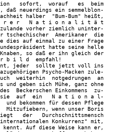
ion   sofort,  worauf   es  beim

, daß neuerdings ein semmelblon-

achheit halber  "Bum-Bum" heißt,

 r e r   N a t i o n a l i t ä t

zulande vorher ziemlich uninter-

r tschechischer  Amerikaner  die

e dies auf einmal zu einer Frage

undespräsident hatte seine helle

Knaben, so daß er ihn gleich der

r b i l d  empfahl!

nt, jeder  sollte jetzt voll ins

azugehörigen Psycho-Macken zule-

uch  weiterhin  notgedrungen  an

s und geben sich Mühe, ganz ohne

des  Beckerschen Einkommens  zu-

sie  auf  ein   N a t i o n a l-

  und bekommen für dessen Pflege

  Mitzufiebern, wenn unser Boris

iegt   der   Durchschnittsmensch

internationalen Konkurrenz" mit,

 kennt. Auf diese Weise kann er,
