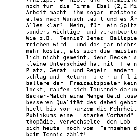
       noch für  die Firma  Ebel (2,2 Mi
       Arbeit macht  ihm sogar  meistens
       alles nach Wunsch läuft und es Är
       Alles klar?  Nein, für  ein Spitz
       sonders wichtige  und verantwortu
       Wie z.B.  Tennis? Jenes  Ballspie
       trieben wird - und das gar nichts
       mehr kostet, als sich die meisten
       lich nicht gemeint, denn Becker s
       kleine Unterschied hat mit  T e n
       Platz, Gerät  und Regeln  ändern 
       schlag und  Return  b e r u f l i
       ballere der  Freizeitspieler kein
       lockt, raufen sich Tausende darum
       Becker-Match eine Menge Geld losw
       besseren Qualität des dabei gebot
       hielt bis vor kurzem die Mehrheit
       Publikums eine  "starke Vorhand" 
       thopädie, verwechselte  den Lob  
       sich heute  noch vom  Fernsehen d
       beim Tennis zählt!
