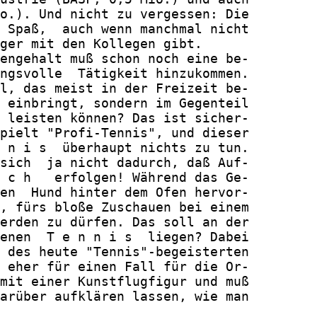
o.). Und nicht zu vergessen: Die

 Spaß,  auch wenn manchmal nicht

ger mit den Kollegen gibt.

engehalt muß schon noch eine be-

ngsvolle  Tätigkeit hinzukommen.

l, das meist in der Freizeit be-

 einbringt, sondern im Gegenteil

 leisten können? Das ist sicher-

pielt "Profi-Tennis", und dieser

 n i s  überhaupt nichts zu tun.

sich  ja nicht dadurch, daß Auf-

 c h   erfolgen! Während das Ge-

en  Hund hinter dem Ofen hervor-

, fürs bloße Zuschauen bei einem

erden zu dürfen. Das soll an der

enen  T e n n i s  liegen? Dabei

 des heute "Tennis"-begeisterten

 eher für einen Fall für die Or-

mit einer Kunstflugfigur und muß

arüber aufklären lassen, wie man
