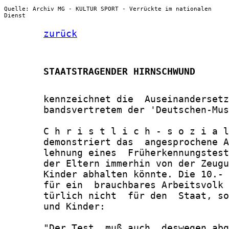
Quelle: Archiv MG - KULTUR SPORT - Verrückte im nationalen
Dienst
zurück
       STAATSTRAGENDER HIRNSCHWUND
       kennzeichnet die  Auseinandersetz
       bandsvertretem der 'Deutschen-Mus
       C h r i s t l i c h - s o z i a l
       demonstriert das  angesprochene A
       lehnung eines  Früherkennungstest
       der Eltern immerhin von der Zeugu
       Kinder abhalten könnte. Die 10.- 
       für ein  brauchbares Arbeitsvolk 
       türlich nicht  für den  Staat, so
       und Kinder:

       "Der Test  muß auch  deswegen abg