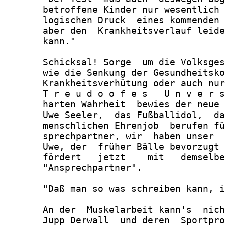
       betroffene Kinder nur wesentlich 
       logischen Druck  eines kommenden 
       aber den  Krankheitsverlauf leide
       kann."

       Schicksal! Sorge  um die Volksges
       wie die Senkung der Gesundheitsko
       Krankheitsverhütung oder auch nur
       T r e u d o o f e s   U n v e r s
       harten Wahrheit  bewies der neue 
       Uwe Seeler,  das Fußballidol,  da
       menschlichen Ehrenjob  berufen fü
       sprechpartner, wir  haben unser  
       Uwe, der  früher Bälle bevorzugt 
       fördert   jetzt    mit   demselbe
       "Ansprechpartner".

       "Daß man so was schreiben kann, i
       An der  Muskelarbeit kann's  nich
       Jupp Derwall  und deren  Sportpro