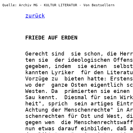
Quelle: Archiv MG - KULTUR LITERATUR - Von Bestsellern
zurück
       FRIEDE AUF ERDEN
       Gerecht sind  sie schon, die Herr
       ten sie  der ideologischen Offens
       gegeben, indem  sie einen  selbst
       kannten Lyriker  für den Literatu
       Vorzüge zu  bieten hatte: Erstens
       wo der  ganze Osten eigentlich sc
       Westen. Da  prämierten sie einen 
       Sau kennt.  Diesmal für sein Wirk
       heit", sprich  sein artiges Eintr
       Achtung der Menschenrechte" in Ar
       schenrechten für Ost und West, di
       gegen wen  die Menschenrechtswaff
       nun etwas darauf einbilden, daß a