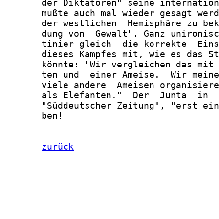
       der Diktatoren" seine internation
       mußte auch mal wieder gesagt werd
       der westlichen  Hemisphäre zu bek
       dung von  Gewalt". Ganz unironisc
       tinier gleich  die korrekte  Eins
       dieses Kampfes mit, wie es das St
       könnte: "Wir vergleichen das mit 
       ten und  einer Ameise.  Wir meine
       viele andere  Ameisen organisiere
       als Elefanten."  Der  Junta  in  
       "Süddeutscher Zeitung", "erst ein
       ben!

zurück