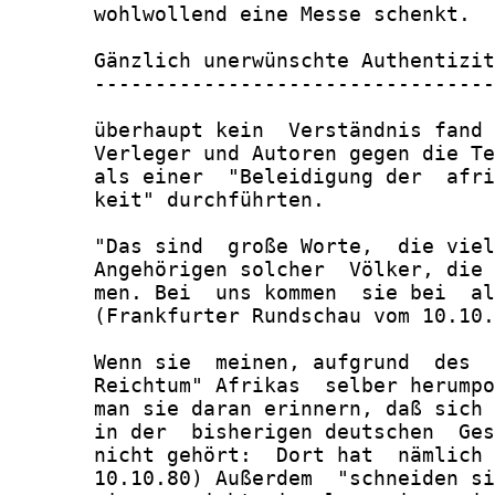
       wohlwollend eine Messe schenkt.

       Gänzlich unerwünschte Authentizit
       ---------------------------------
       überhaupt kein  Verständnis fand 
       Verleger und Autoren gegen die Te
       als einer  "Beleidigung der  afri
       keit" durchführten.

       "Das sind  große Worte,  die viel
       Angehörigen solcher  Völker, die 
       men. Bei  uns kommen  sie bei  al
       (Frankfurter Rundschau vom 10.10.
       Wenn sie  meinen, aufgrund  des  
       Reichtum" Afrikas  selber herumpo
       man sie daran erinnern, daß sich 
       in der  bisherigen deutschen  Ges
       nicht gehört:  Dort hat  nämlich 
       10.10.80) Außerdem  "schneiden si