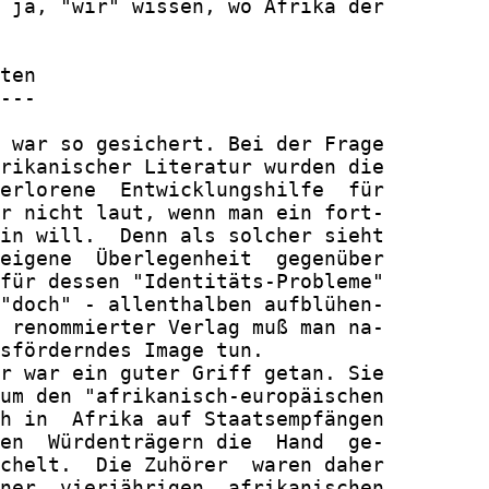
 ja, "wir" wissen, wo Afrika der

ten

---

 war so gesichert. Bei der Frage

rikanischer Literatur wurden die

erlorene  Entwicklungshilfe  für

r nicht laut, wenn man ein fort-

in will.  Denn als solcher sieht

eigene  Überlegenheit  gegenüber

für dessen "Identitäts-Probleme"

"doch" - allenthalben aufblühen-

 renommierter Verlag muß man na-

sförderndes Image tun.

r war ein guter Griff getan. Sie

um den "afrikanisch-europäischen

h in  Afrika auf Staatsempfängen

en  Würdenträgern die  Hand  ge-

chelt.  Die Zuhörer  waren daher

ner  vierjährigen  afrikanischen
