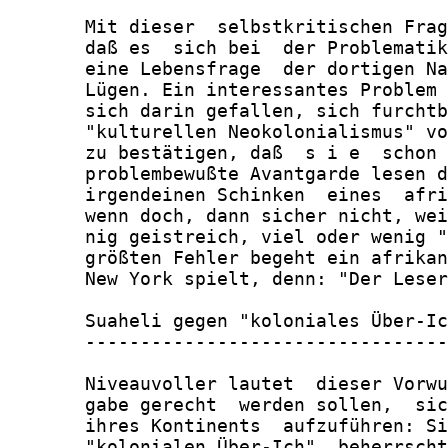
       Mit dieser  selbstkritischen Frag
       daß es  sich bei  der Problematik
       eine Lebensfrage  der dortigen Na
       Lügen. Ein interessantes Problem 
       sich darin gefallen, sich furchtb
       "kulturellen Neokolonialismus" vo
       zu bestätigen, daß  s i e  schon 
       problembewußte Avantgarde lesen d
       irgendeinen Schinken  eines  afri
       wenn doch, dann sicher nicht, wei
       nig geistreich, viel oder wenig "
       größten Fehler begeht ein afrikan
       New York spielt, denn: "Der Leser
       Suaheli gegen "koloniales Über-Ic
       ---------------------------------
       Niveauvoller lautet  dieser Vorwu
       gabe gerecht  werden sollen,  sic
       ihres Kontinents  aufzuführen: Si
       "kolonialen Über-Ich"  beherrscht