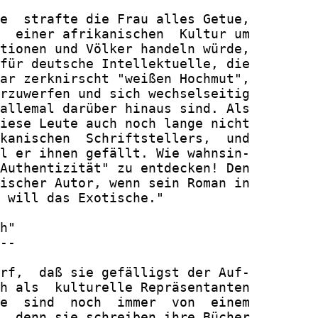
e  strafte die Frau alles Getue,

  einer afrikanischen  Kultur um

tionen und Völker handeln würde,

für deutsche Intellektuelle, die

ar zerknirscht "weißen Hochmut",

rzuwerfen und sich wechselseitig

allemal darüber hinaus sind. Als

iese Leute auch noch lange nicht

kanischen  Schriftstellers,  und

l er ihnen gefällt. Wie wahnsin-

Authentizität" zu entdecken! Den

ischer Autor, wenn sein Roman in

 will das Exotische."

h"

--

rf,  daß sie gefälligst der Auf-

h als  kulturelle Repräsentanten

e  sind  noch  immer  von  einem

, denn sie schreiben ihre Bücher
