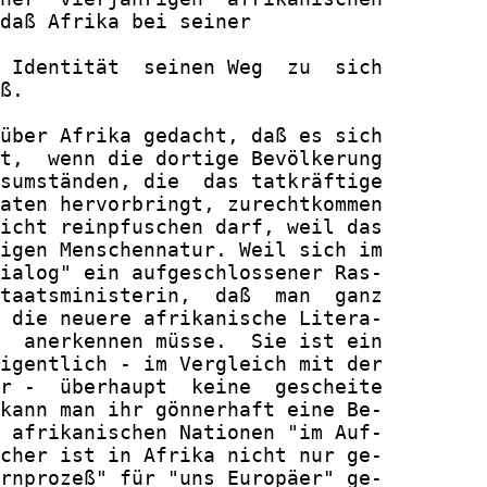
daß Afrika bei seiner

 Identität  seinen Weg  zu  sich

ß.

über Afrika gedacht, daß es sich

t,  wenn die dortige Bevölkerung

sumständen, die  das tatkräftige

aten hervorbringt, zurechtkommen

icht reinpfuschen darf, weil das

igen Menschennatur. Weil sich im

ialog" ein aufgeschlossener Ras-

taatsministerin,  daß  man  ganz

 die neuere afrikanische Litera-

  anerkennen müsse.  Sie ist ein

igentlich - im Vergleich mit der

r -  überhaupt  keine  gescheite

kann man ihr gönnerhaft eine Be-

 afrikanischen Nationen "im Auf-

cher ist in Afrika nicht nur ge-

rnprozeß" für "uns Europäer" ge-
