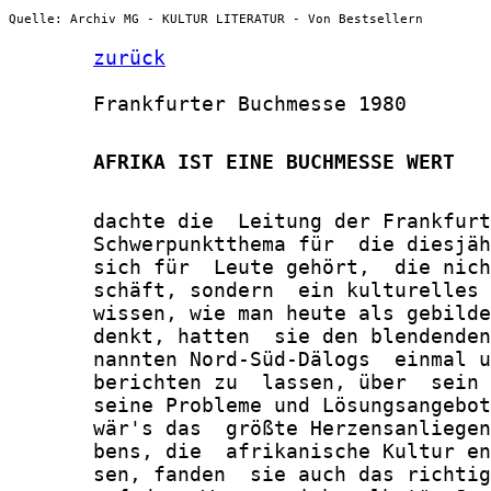
Quelle: Archiv MG - KULTUR LITERATUR - Von Bestsellern
zurück
       Frankfurter Buchmesse 1980

       AFRIKA IST EINE BUCHMESSE WERT
       dachte die  Leitung der Frankfurt
       Schwerpunktthema für  die diesjäh
       sich für  Leute gehört,  die nich
       schäft, sondern  ein kulturelles 
       wissen, wie man heute als gebilde
       denkt, hatten  sie den blendenden
       nannten Nord-Süd-Dälogs  einmal u
       berichten zu  lassen, über  sein 
       seine Probleme und Lösungsangebot
       wär's das  größte Herzensanliegen
       bens, die  afrikanische Kultur en
       sen, fanden  sie auch das richtig