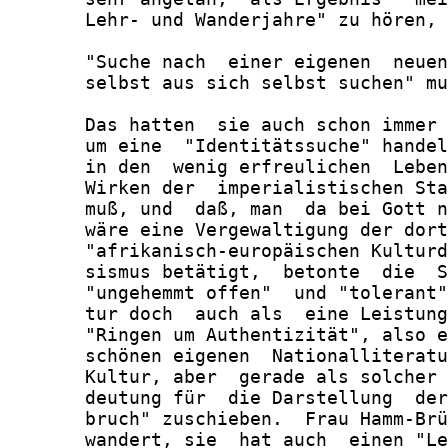
       Lehr- und Wanderjahre" zu hören, 
       "Suche nach  einer eigenen  neuen
       selbst aus sich selbst suchen" mu
       Das hatten  sie auch schon immer 
       um eine  "Identitätssuche" handel
       in den  wenig erfreulichen  Leben
       Wirken der  imperialistischen Sta
       muß, und  daß, man  da bei Gott n
       wäre eine Vergewaltigung der dort
       "afrikanisch-europäischen Kulturd
       sismus betätigt,  betonte  die  S
       "ungehemmt offen"  und "tolerant"
       tur doch  auch als  eine Leistung
       "Ringen um Authentizität", also e
       schönen eigenen  Nationalliteratu
       Kultur, aber  gerade als solcher 
       deutung für  die Darstellung  der
       bruch" zuschieben.  Frau Hamm-Brü
       wandert, sie  hat auch  einen "Le