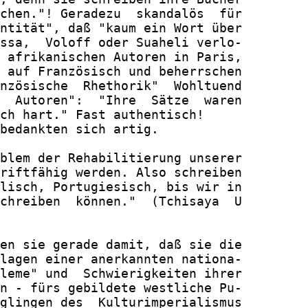
chen."! Geradezu  skandalös  für

ntität", daß "kaum ein Wort über

ssa,  Voloff oder Suaheli verlo-

 afrikanischen Autoren in Paris,

 auf Französisch und beherrschen

nzösische  Rhethorik"  Wohltuend

  Autoren":  "Ihre  Sätze  waren

ch hart." Fast authentisch!

bedankten sich artig.

blem der Rehabilitierung unserer

riftfähig werden. Also schreiben

lisch, Portugiesisch, bis wir in

chreiben  können."  (Tchisaya  U

en sie gerade damit, daß sie die

lagen einer anerkannten nationa-

leme" und  Schwierigkeiten ihrer

n - fürs gebildete westliche Pu-

glingen des  Kulturimperialismus
