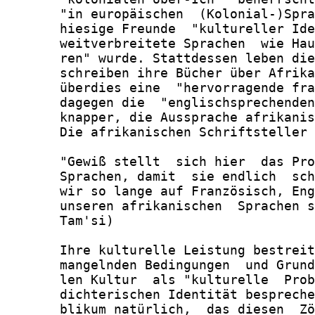
       "in europäischen  (Kolonial-)Spra
       hiesige Freunde  "kultureller Ide
       weitverbreitete Sprachen  wie Hau
       ren" wurde. Stattdessen leben die
       schreiben ihre Bücher über Afrika
       überdies eine  "hervorragende fra
       dagegen die  "englischsprechenden
       knapper, die Aussprache afrikanis
       Die afrikanischen Schriftsteller 
       "Gewiß stellt  sich hier  das Pro
       Sprachen, damit  sie endlich  sch
       wir so lange auf Französisch, Eng
       unseren afrikanischen  Sprachen s
       Tam'si)

       Ihre kulturelle Leistung bestreit
       mangelnden Bedingungen  und Grund
       len Kultur  als "kulturelle  Prob
       dichterischen Identität bespreche
       blikum natürlich,  das diesen  Zö