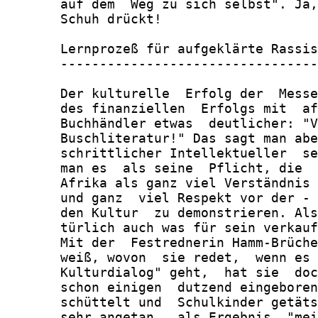
       auf dem  Weg zu sich selbst". Ja,
       Schuh drückt!

       Lernprozeß für aufgeklärte Rassis
       ---------------------------------
       Der kulturelle  Erfolg der  Messe
       des finanziellen  Erfolgs mit  af
       Buchhändler etwas  deutlicher: "V
       Buschliteratur!" Das sagt man abe
       schrittlicher Intellektueller  se
       man es  als seine  Pflicht, die  
       Afrika als ganz viel Verständnis 
       und ganz  viel Respekt vor der - 
       den Kultur  zu demonstrieren. Als
       türlich auch was für sein verkauf
       Mit der  Festrednerin Hamm-Brüche
       weiß, wovon  sie redet,  wenn es 
       Kulturdialog" geht,  hat sie  doc
       schon einigen  dutzend eingeboren
       schüttelt und  Schulkinder getäts
       sehr angetan,  als Ergebnis  "mei