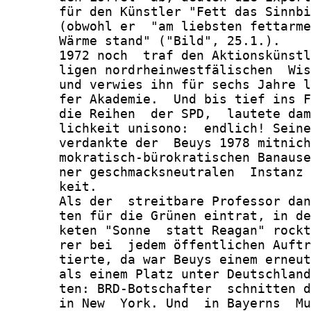
       für den Künstler "Fett das Sinnbi
       (obwohl er  "am liebsten fettarme
       Wärme stand" ("Bild", 25.1.).

       1972 noch  traf den Aktionskünstl
       ligen nordrheinwestfälischen  Wis
       und verwies ihn für sechs Jahre l
       fer Akademie.  Und bis tief ins F
       die Reihen  der SPD,  lautete dam
       lichkeit unisono:  endlich! Seine
       verdankte der  Beuys 1978 mitnich
       mokratisch-bürokratischen Banause
       ner geschmacksneutralen  Instanz 
       keit.

       Als der  streitbare Professor dan
       ten für die Grünen eintrat, in de
       keten "Sonne  statt Reagan" rockt
       rer bei  jedem öffentlichen Auftr
       tierte, da war Beuys einem erneut
       als einem Platz unter Deutschland
       ten: BRD-Botschafter  schnitten d
       in New  York. Und  in Bayerns  Mu