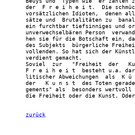
       Beuys und  Typen wie  er zählen z
       der  F r e i h e i t.  Die schmüc
       vorsätzlichen Idioten,  denen all
       sätze und  Brutalitäten zu  banal
       ein furchtbar tiefsinniges und or
       unverwechselbären Person  verwand
       hen sie für die Botschaft ein, da
       des Subjekts  bürgerliche Freihei
       vollenden. So hat sich der Künstl
       verdient gemacht.

       Soviel  zur   "Freiheit  der   Ku
       F r e i h e i t  besteht u.a. dar
       litischer Abweichungen  als  K ü 
       der   K u n s t  des Toten gerade
       gements" als  besonders wertvoll 
       die Freiheit oder die Kunst. Oder
zurück