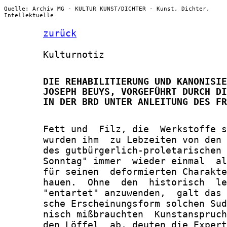
Quelle: Archiv MG - KULTUR KUNST/DICHTER - Kunst, Dichter,
Intellektuelle
zurück
       Kulturnotiz

       DIE REHABILITIERUNG UND KANONISIE
       JOSEPH BEUYS, VORGEFÜHRT DURCH DI
       IN DER BRD UNTER ANLEITUNG DES FR
       Fett und  Filz, die  Werkstoffe s
       wurden ihm  zu Lebzeiten von den 
       des gutbürgerlich-proletarischen 
       Sonntag" immer  wieder einmal  al
       für seinen  deformierten Charakte
       hauen.  Ohne  den  historisch  le
       "entartet" anzuwenden,  galt das 
       sche Erscheinungsform solchen Sud
       nisch mißbrauchten  Kunstanspruch
       den Löffel  ab, deuten die Expert