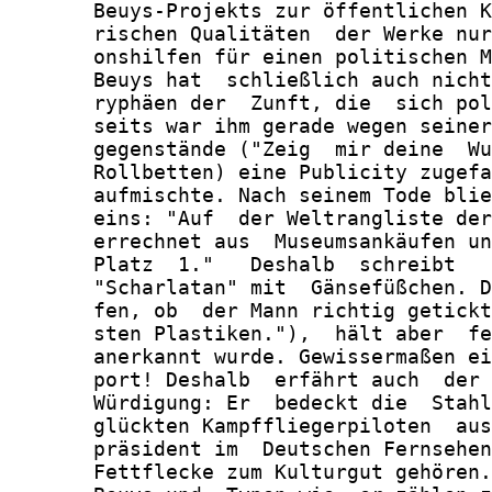
       Beuys-Projekts zur öffentlichen K
       rischen Qualitäten  der Werke nur
       onshilfen für einen politischen M
       Beuys hat  schließlich auch nicht
       ryphäen der  Zunft, die  sich pol
       seits war ihm gerade wegen seiner
       gegenstände ("Zeig  mir deine  Wu
       Rollbetten) eine Publicity zugefa
       aufmischte. Nach seinem Tode blie
       eins: "Auf  der Weltrangliste der
       errechnet aus  Museumsankäufen un
       Platz  1."   Deshalb  schreibt   
       "Scharlatan" mit  Gänsefüßchen. D
       fen, ob  der Mann richtig getickt
       sten Plastiken."),  hält aber  fe
       anerkannt wurde. Gewissermaßen ei
       port! Deshalb  erfährt auch  der 
       Würdigung: Er  bedeckt die  Stahl
       glückten Kampffliegerpiloten  aus
       präsident im  Deutschen Fernsehen
       Fettflecke zum Kulturgut gehören.