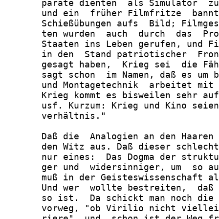
       parate dienten  als Simulator  zu
       und ein  früher Filmfritze  bannt
       Schießübungen aufs  Bild; Filmges
       ten wurden  auch  durch  das  Pro
       Staaten ins Leben gerufen, und Fi
       in den  Stand patriotischer  Fron
       gesagt haben,  Krieg sei  die Fäh
       sagt schon  im Namen, daß es um b
       und Montagetechnik  arbeitet mit 
       Krieg kommt es bisweilen sehr auf
       usf. Kurzum: Krieg und Kino seien
       verhältnis."

       Daß die  Analogien an den Haaren 
       den Witz aus. Daß dieser schlecht
       nur eines:  Das Dogma der struktu
       ger und  widersinniger, um  so au
       muß in der Geisteswissenschaft al
       Und wer  wollte bestreiten,  daß 
       so ist.  Da schickt man noch die 
       vorweg, "ob Virilio nicht viellei
       riere", und  schon ist der Weg fr