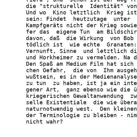
       die "strukturelle  Identität" von
       Und wo  Kino letztlich  Krieg ist
       sein: Findet  heutzutage  unter  
       Kampfgeräts nicht der Krieg sowie
       fer das  eigene Tun  am Bildschir
       davon, daß  die Wirkung  von Bob 
       tödlich ist  wie echte  Granaten:
       Vernunft, Sinne  und letztlich di
       und Horkheimer zu vermelden. Na d
       Den Spaß am Medium Film hat sich 
       chen Gefahr,  die von  Ihm ausgeh
       wußtsein, es in der Medienanalyse
       zu tun  zu haben, ist ja ein inte
       gener Art,  ganz ebenso wie die ü
       kriegerischen Gewaltanwendung  zw
       selle Existentiale  die wie übera
       naturnotwendig west.  Den kleinen
       der Terminologie zu bleiben - nim
       nicht wahr?
