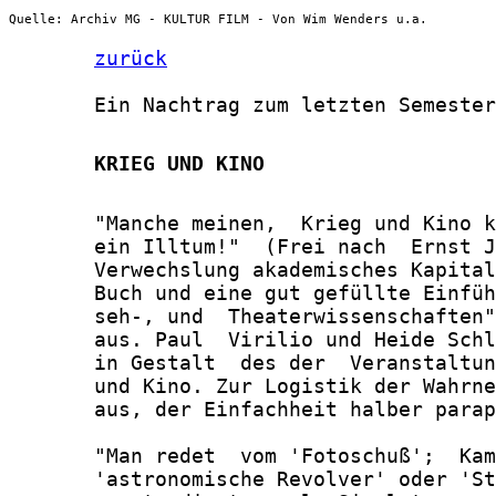
Quelle: Archiv MG - KULTUR FILM - Von Wim Wenders u.a.
zurück
       Ein Nachtrag zum letzten Semester

       KRIEG UND KINO
       "Manche meinen,  Krieg und Kino k
       ein Illtum!"  (Frei nach  Ernst J
       Verwechslung akademisches Kapital
       Buch und eine gut gefüllte Einfüh
       seh-, und  Theaterwissenschaften"
       aus. Paul  Virilio und Heide Schl
       in Gestalt  des der  Veranstaltun
       und Kino. Zur Logistik der Wahrne
       aus, der Einfachheit halber parap
       "Man redet  vom 'Fotoschuß';  Kam
       'astronomische Revolver' oder 'St