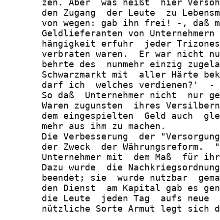
       zen. Aber  was heißt  hier Versöh
       den Zugang  der Leute  zu Lebensm
       von wegen: gab ihn frei! -, daß m
       Geldlieferanten von Unternehmern 
       hängigkeit erfuhr  jeder Trizones
       verbraten waren.  Er war nicht nu
       behrte des  nunmehr einzig zugela
       Schwarzmarkt mit  aller Härte bek
       darf ich  welches verdienen?'  - 
       So daß  Unternehmer nicht  nur ge
       Waren zugunsten  ihres Versilbern
       dem eingespielten  Geld auch  gle
       mehr aus ihm zu machen.

       Die Verbesserung  der "Versorgung
       der Zweck  der Währungsreform.  "
       Unternehmer mit  dem Maß  für ihr
       Dazu wurde  die Nachkriegsordnung
       beendet; sie  wurde nutzbar  gema
       den Dienst  am Kapital gab es gen
       die Leute  jeden Tag  aufs neue  
       nützliche Sorte Armut legt sich d