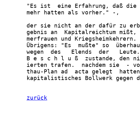
       "Es ist  eine Erfahrung, daß die 
       mehr hatten als vorher." -,

       der sie nicht an der dafür zu erb
       gebnis an  Kapitalreichtum mißt, 
       merfrauen und Kriegsheimkehrern.

       Übrigens: "Es  mußte" so  überhau
       wegen  des   Elends  der   Leute.
       B e s c h l u ß  zustande, den ni
       ierten trafen.  nachdem sie  - vo
       thau-Plan ad  acta gelegt  hatten
       kapitalistisches Bollwerk gegen d
zurück