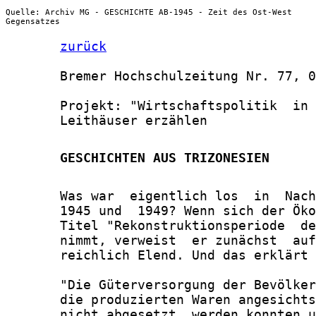
Quelle: Archiv MG - GESCHICHTE AB-1945 - Zeit des Ost-West
Gegensatzes
zurück
       Bremer Hochschulzeitung Nr. 77, 0
       Projekt: "Wirtschaftspolitik  in 
       Leithäuser erzählen

       GESCHICHTEN AUS TRIZONESIEN
       Was war  eigentlich los  in  Nach
       1945 und  1949? Wenn sich der Öko
       Titel "Rekonstruktionsperiode  de
       nimmt, verweist  er zunächst  auf
       reichlich Elend. Und das erklärt 
       "Die Güterversorgung der Bevölker
       die produzierten Waren angesichts
       nicht abgesetzt  werden konnten u