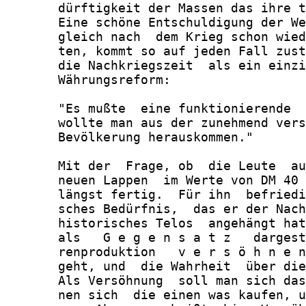
       dürftigkeit der Massen das ihre t
       Eine schöne Entschuldigung der We
       gleich nach  dem Krieg schon wied
       ten, kommt so auf jeden Fall zust
       die Nachkriegszeit  als ein einzi
       Währungsreform:

       "Es mußte  eine funktionierende  
       wollte man aus der zunehmend vers
       Bevölkerung herauskommen."

       Mit der  Frage, ob  die Leute  au
       neuen Lappen  im Werte von DM 40 
       längst fertig.  Für ihn  befriedi
       sches Bedürfnis,  das er der Nach
       historisches Telos  angehängt hat
       als   G e g e n s a t z   dargest
       renproduktion   v e r s ö h n e n
       geht, und  die Wahrheit  über die
       Als Versöhnung  soll man sich das
       nen sich  die einen was kaufen, u