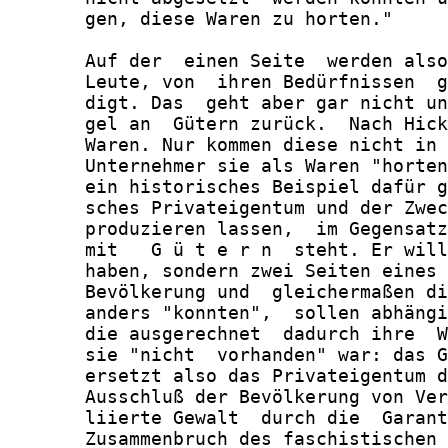
       gen, diese Waren zu horten."

       Auf der  einen Seite  werden also
       Leute, von  ihren Bedürfnissen  g
       digt. Das  geht aber gar nicht un
       gel an  Gütern zurück.  Nach Hick
       Waren. Nur kommen diese nicht in 
       Unternehmer sie als Waren "horten
       ein historisches Beispiel dafür g
       sches Privateigentum und der Zwec
       produzieren lassen,  im Gegensatz
       mit   G ü t e r n  steht. Er will
       haben, sondern zwei Seiten eines 
       Bevölkerung und  gleichermaßen di
       anders "konnten",  sollen abhängi
       die ausgerechnet  dadurch ihre  W
       sie "nicht  vorhanden" war: das G
       ersetzt also das Privateigentum d
       Ausschluß der Bevölkerung von Ver
       liierte Gewalt  durch die  Garant
       Zusammenbruch des faschistischen 