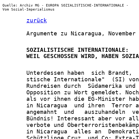
Quelle: Archiv MG - EUROPA SOZIALISTISCHE-INTERNATIONALE -
Vom Sozial-Imperialismus
zurück
       Argumente zu Nicaragua, November 
       SOZIALISTISCHE INTERNATIONALE:

       WEIL GESCHOSSEN WIRD, HABEN SOZIA
       Unterdessen haben  sich Brandt,  
       stische Internationale"  (SI) von
       Rundreisen durch  Südamerika und 
       Opposition zu Wort gemeldet. Noch
       als vor ihnen die EG-Minister hab
       in Nicaragua  und ihren  Terror a
       angemahnt  und   auszuhandeln  ve
       Bündnis! Interessant aber vor all
       verbote und Oberterroristenbekämp
       in Nicaragua  alles an  Demokrati
       Schützlinge Cruz  und Co: Extra-T