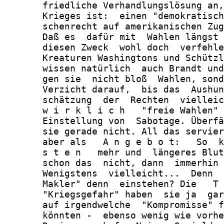
       friedliche Verhandlungslösung an,
       Krieges ist:  einen "demokratisch
       schenrecht auf amerikanischen Zug
       Daß es  dafür mit  Wahlen längst 
       diesen Zweck  wohl doch  verfehle
       Kreaturen Washingtons und Schützl
       wissen natürlich  auch Brandt und
       gen sie  nicht bloß  Wahlen, sond
       Verzicht darauf,  bis das  Aushun
       schätzung  der  Rechten  vielleic
       w i r k l i c h   "freie Wahlen" 
       Einstellung von  Sabotage. Überfä
       sie gerade nicht. All das servier
       aber als   A n g e b o t:   So  k
       s t e n   mehr und  längeres Blut
       schon das  nicht, dann  immerhin 
       Wenigstens  vielleicht...  Denn  
       Makler" denn  einstehen? Die   T 
       "Kriegsgefahr" haben  sie ja  gar
       auf irgendwelche  "Kompromisse" f
       könnten -  ebenso wenig wie vorhe