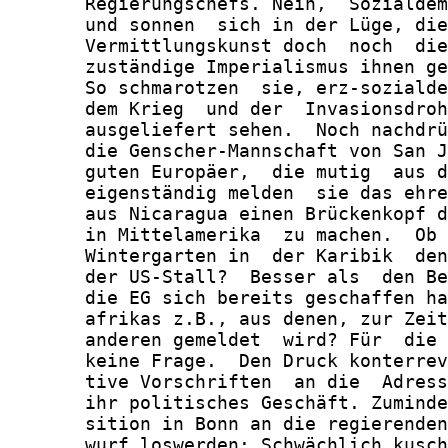
       Regierungschefs. Nein,  Sozialdem
       und sonnen  sich in der Lüge, die
       Vermittlungskunst doch  noch  die
       zuständige Imperialismus ihnen ge
       So schmarotzen  sie, erz-sozialde
       dem Krieg  und der  Invasionsdroh
       ausgeliefert sehen.  Noch nachdrü
       die Genscher-Mannschaft von San J
       guten Europäer,  die mutig  aus d
       eigenständig melden  sie das ehre
       aus Nicaragua einen Brückenkopf d
       in Mittelamerika  zu machen.  Ob 
       Wintergarten in  der Karibik  den
       der US-Stall?  Besser als  den Be
       die EG sich bereits geschaffen ha
       afrikas z.B., aus denen, zur Zeit
       anderen gemeldet  wird? Für  die 
       keine Frage.  Den Druck konterrev
       tive Vorschriften  an die  Adress
       ihr politisches Geschäft. Zuminde
       sition in Bonn an die regierenden
       wurf loswerden: Schwächlich kusch