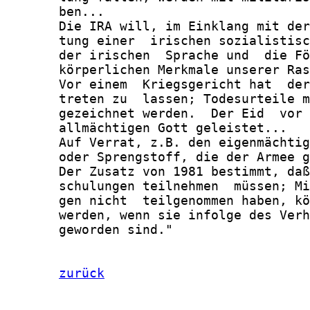
       ben...

       Die IRA will, im Einklang mit der
       tung einer  irischen sozialistisc
       der irischen  Sprache und  die Fö
       körperlichen Merkmale unserer Ras
       Vor einem  Kriegsgericht hat  der
       treten zu  lassen; Todesurteile m
       gezeichnet werden.  Der Eid  vor 
       allmächtigen Gott geleistet...

       Auf Verrat, z.B. den eigenmächtig
       oder Sprengstoff, die der Armee g
       Der Zusatz von 1981 bestimmt, daß
       schulungen teilnehmen  müssen; Mi
       gen nicht  teilgenommen haben, kö
       werden, wenn sie infolge des Verh
       geworden sind."

zurück