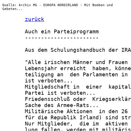
Quelle: Archiv MG - EUROPA NORDIRLAND - Mit Bomben und
Gebeten...
zurück
       Auch ein Parteiprogramm

       -----------------------

       Aus dem Schulungshandbuch der IRA

       "Alle irischen Männer und Frauen 
       Lebensjahr erreicht  haben, könne
       teiligung an  den Parlamenten in 
       ist verboten...

       Mitgliedschaft in  einer  kapital
       Partei ist verboten...

       Friedensschluß oder  Kriegserklär
       Sache des Armee-Rats...

       Militärische Aktionen  in den 26 
       für die Republik Irland) sind str
       Nur Mitglieder,  die im  aktiven 
       lung fallen, werden mit militäris