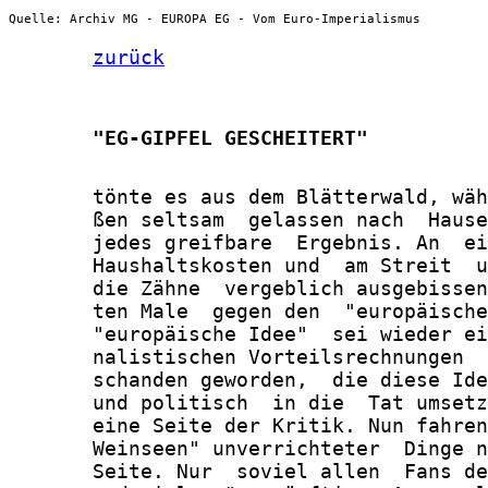
Quelle: Archiv MG - EUROPA EG - Vom Euro-Imperialismus
zurück
       "EG-GIPFEL GESCHEITERT"
       tönte es aus dem Blätterwald, wäh
       ßen seltsam  gelassen nach  Hause
       jedes greifbare  Ergebnis. An  ei
       Haushaltskosten und  am Streit  u
       die Zähne  vergeblich ausgebissen
       ten Male  gegen den  "europäische
       "europäische Idee"  sei wieder ei
       nalistischen Vorteilsrechnungen  
       schanden geworden,  die diese Ide
       und politisch  in die  Tat umsetz
       eine Seite der Kritik. Nun fahren
       Weinseen" unverrichteter  Dinge n
       Seite. Nur  soviel allen  Fans de