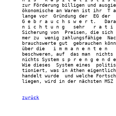
       zur Förderung billigen und ausgie
       ökonomische an Waren ist ihr  T a
       lange vor  Gründung der  EG der  
       G e b r a u c h s w e r t.   Dara
       n i c h t u n g   sehr   r a t i 
       Sicherung von  Preisen, die sich 
       mer zu  wenig zahlungsfähige  Nac
       brauchswerte gut  gebrauchen könn
       über die   i m m a n e n t e n   
       beschweren, auf  das man  nichts 
       nichts System s p r e n g e n d e
       Wie dieses  System eines  politis
       tioniert, was in Athen eigentlich
       handelt wurde  und welche Fortsch
       liegen, wird in der nächsten MSZ 
zurück