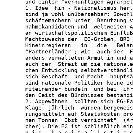
       und einler "vernünftigen Agrarpol
       1. Idee  hin - Nationalismus her.
       sind ja wohl unübersehbar: Sowohl
       schäftemachern unter  Benutzung v
       nahmekandidaten und  weltweiten A
       an wirtschaftspolitischem Einfluß
       Machtzuwachs der  EG-Größen, BRD 
       Hineinregieren   in   die   Belan
       "Partnerländer"; wie  auch der  F
       anders verwalteten Armut in und a
       auch der  Streit um die nationale
       chen Entwicklung selbstverständli
       sich Geschäft  und Macht  hauptsä
       sind nationale Politiker keine Id
       miteinander bündeln  und bei  ihr
       den Geist des Bündnisses beständi
       2. Abgewöhnen  sollten sich EG-Fa
       Klage, jährlich  würden bergeweis
       rungsmitteln auf Staatskosten pro
       nen Tonnen  Obst vernichtet"  (Ar
       cher). Die EG ist schließlich ein
       n i s   k a p i t a l i s t i s c