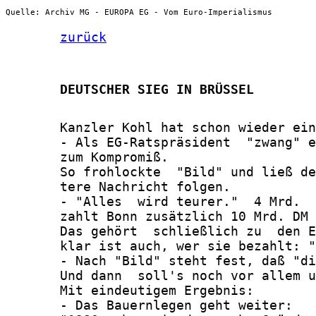
Quelle: Archiv MG - EUROPA EG - Vom Euro-Imperialismus
zurück
       DEUTSCHER SIEG IN BRÜSSEL
       Kanzler Kohl hat schon wieder ein
       - Als EG-Ratspräsident  "zwang" e
       zum Kompromiß.

       So frohlockte  "Bild" und ließ de
       tere Nachricht folgen.

       - "Alles  wird teurer."  4 Mrd.  
       zahlt Bonn zusätzlich 10 Mrd. DM 
       Das gehört  schließlich zu  den E
       klar ist auch, wer sie bezahlt: "
       - Nach "Bild" steht fest, daß "di
       Und dann  soll's noch vor allem u
       Mit eindeutigem Ergebnis:

       - Das Bauernlegen geht weiter:
