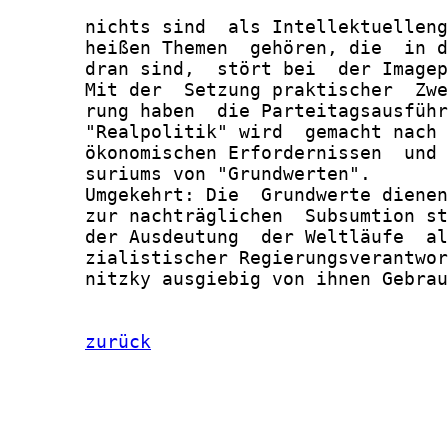
       nichts sind  als Intellektuelleng
       heißen Themen  gehören, die  in d
       dran sind,  stört bei  der Imagep
       Mit der  Setzung praktischer  Zwe
       rung haben  die Parteitagsausführ
       "Realpolitik" wird  gemacht nach 
       ökonomischen Erfordernissen  und 
       suriums von "Grundwerten".

       Umgekehrt: Die  Grundwerte dienen
       zur nachträglichen  Subsumtion st
       der Ausdeutung  der Weltläufe  al
       zialistischer Regierungsverantwor
       nitzky ausgiebig von ihnen Gebrau
zurück