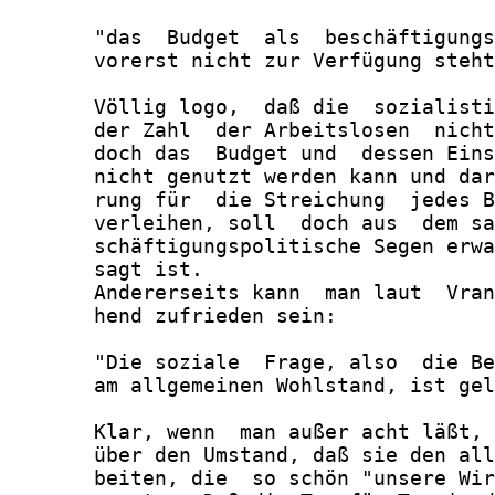
       "das  Budget  als  beschäftigungs
       vorerst nicht zur Verfügung steht
       Völlig logo,  daß die  sozialisti
       der Zahl  der Arbeitslosen  nicht
       doch das  Budget und  dessen Eins
       nicht genutzt werden kann und dar
       rung für  die Streichung  jedes B
       verleihen, soll  doch aus  dem sa
       schäftigungspolitische Segen erwa
       sagt ist.

       Andererseits kann  man laut  Vran
       hend zufrieden sein:

       "Die soziale  Frage, also  die Be
       am allgemeinen Wohlstand, ist gel
       Klar, wenn  man außer acht läßt, 
       über den Umstand, daß sie den all
       beiten, die  so schön "unsere Wir