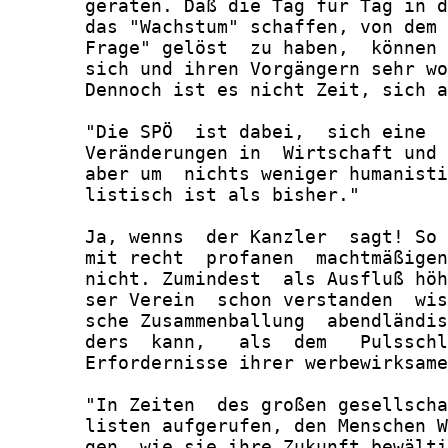
       geraten. Daß die Tag für Tag in d
       das "Wachstum" schaffen, von dem 
       Frage" gelöst  zu haben,  können 
       sich und ihren Vorgängern sehr wo
       Dennoch ist es nicht Zeit, sich a
       "Die SPÖ  ist dabei,  sich eine  
       Veränderungen in  Wirtschaft und 
       aber um  nichts weniger humanisti
       listisch ist als bisher."

       Ja, wenns  der Kanzler  sagt! So 
       mit recht  profanen  machtmäßigen
       nicht. Zumindest  als Ausfluß höh
       ser Verein  schon verstanden  wis
       sche Zusammenballung  abendländis
       ders  kann,   als  dem   Pulsschl
       Erfordernisse ihrer werbewirksame
       "In Zeiten  des großen gesellscha
       listen aufgerufen, den Menschen W
       gen, wie sie ihre Zukunft bewälti