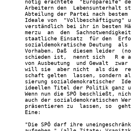
       nötig erachtete  "Europareife" de
       Arbeitern den  Lebensunterhalt st
       Abteilung der Partei nach bestem 
       Ideale von  "Vollbeschäftigung" u
       verständlich bei ihr in besten Hä
       merzu  an  den  Sachnotwendigkeit
       staatliche Einsatz  für den  Erfo
       sozialdemokratische Deutung  als 
       Vorhaben. Daß  diesem leider  (no
       schieden ist,  nennt sich   R e a
       von Ausbeutung  und Gewalt  zwar 
       will sie  aber nicht  als die  re
       schaft gelten  lassen, sondern al
       sierung sozialdemokratischer  Ide
       ideellen Titel der Politik ganz u
       Wenn nun die SPÖ beschließt, nich
       auch der sozialdemokratischen Wer
       präsentieren zu  lassen, so  geht
       Eine:

       "Die SPÖ darf ihre uneingeschränk
       aufgeben." (alle Zitate: Vranitzk