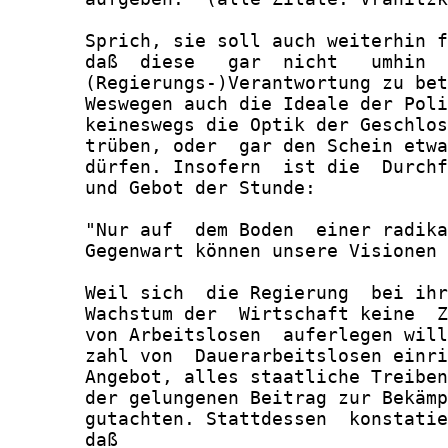
       Sprich, sie soll auch weiterhin f
       daß  diese   gar  nicht   umhin  
       (Regierungs-)Verantwortung zu bet
       Weswegen auch die Ideale der Poli
       keineswegs die Optik der Geschlos
       trüben, oder  gar den Schein etwa
       dürfen. Insofern  ist die  Durchf
       und Gebot der Stunde:

       "Nur auf  dem Boden  einer radika
       Gegenwart können unsere Visionen 
       Weil sich  die Regierung  bei ihr
       Wachstum der  Wirtschaft keine  Z
       von Arbeitslosen  auferlegen will
       zahl von  Dauerarbeitslosen einri
       Angebot, alles staatliche Treiben
       der gelungenen Beitrag zur Bekämp
       gutachten. Stattdessen  konstatie
       daß
