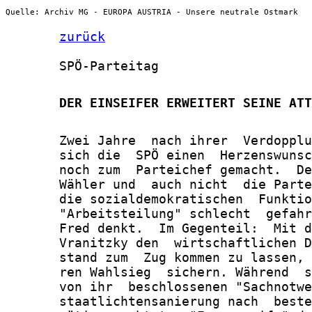
Quelle: Archiv MG - EUROPA AUSTRIA - Unsere neutrale Ostmark
zurück
       SPÖ-Parteitag

       DER EINSEIFER ERWEITERT SEINE ATT
       Zwei Jahre  nach ihrer  Verdopplu
       sich die  SPÖ einen  Herzenswunsc
       noch zum  Parteichef gemacht.  De
       Wähler und  auch nicht  die Parte
       die sozialdemokratischen  Funktio
       "Arbeitsteilung" schlecht  gefahr
       Fred denkt.  Im Gegenteil:  Mit d
       Vranitzky den  wirtschaftlichen D
       stand zum  Zug kommen zu lassen, 
       ren Wahlsieg  sichern. Während  s
       von ihr  beschlossenen "Sachnotwe
       staatlichtensanierung nach  beste