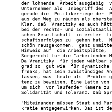
       der lohnende  Arbeit ausgiebig  v
       Unternehmer als  Inbegriff des  A
       gerade die  Politikerriege der  P
       aus dem Weg zu räumen als oberste
       Klar, daß  Vranitzky es auch hätt
       bei der rechts- und sozialstaatli
       schen Gesellschaft  in erster  Li
       schaftserfolges zu  gehen hat.  N
       schön rausgekommen,  ganz unmitte
       Hinweis auf  die Arbeitsplätze,  
       Sorgerecht für die "arbeitenden M
       Da Vranitzky  für jeden wählbar s
       grad so  gut wie  für dynamische 
       freaks, hat sein zweistündiges An
       lassen, was  heute als  Problem g
       tenz zu beweisen. Eine Latte von 
       um sich  vor laufender Kamera zu 
       Solidarität und Toleranz. Daß Spr
       "Miteinander müssen Staat und Mar
       kratie entgegenwirken. Das ist de