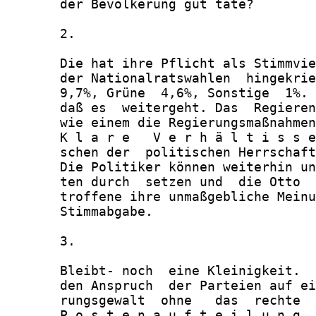
       der Bevölkerung gut täte?

       2.

       Die hat ihre Pflicht als Stimmvie
       der Nationalratswahlen  hingekrie
       9,7%, Grüne  4,6%, Sonstige  1%. 
       daß es  weitergeht. Das  Regieren
       wie einem die Regierungsmaßnahmen
       K l a r e   V e r h ä l t i s s e
       schen der  politischen Herrschaft
       Die Politiker können weiterhin un
       ten durch  setzen und  die Otto  
       troffene ihre unmaßgebliche Meinu
       Stimmabgabe.

       3.

       Bleibt- noch  eine Kleinigkeit.  
       den Anspruch  der Parteien auf ei
       rungsgewalt  ohne   das  rechte  
       P o s t e n a u f t e i l u n g  