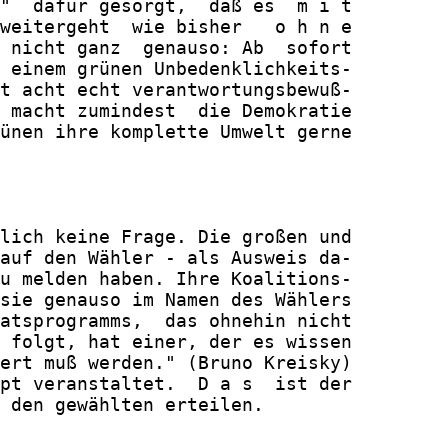
"  dafür gesorgt,  daß es  m i t

weitergeht  wie bisher   o h n e

 nicht ganz  genauso: Ab  sofort

 einem grünen Unbedenklichkeits-

t acht echt verantwortungsbewuß-

 macht zumindest  die Demokratie

ünen ihre komplette Umwelt gerne

lich keine Frage. Die großen und

auf den Wähler - als Ausweis da-

u melden haben. Ihre Koalitions-

sie genauso im Namen des Wählers

atsprogramms,  das ohnehin nicht

 folgt, hat einer, der es wissen

ert muß werden." (Bruno Kreisky)

pt veranstaltet.  D a s  ist der

 den gewählten erteilen.
