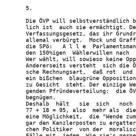
       5.

       Die ÖVP will selbstverständlich b
       lich ist  auch sie ermächtigt. De
       Verfassungsgesetz, das ihr Grundr
       allemal verbürgt.  Mock und Graff
       die SPö:   A l l e  Parlamentsman
       den 150%igen  Wählerwillen nach  
       Wer wählt, will sowieso keine Opp
       Andererseits versteht  sich die Ö
       sche Rechnungsart,  daß rot  und 
       ein bißchen  blaugrüne Opposition
       zu Gesicht  steht. Der einzige We
       genden Pfründeverteilung:  die ÖV
       begnügen.

       Deshalb  hält   sie  sich   noch 
       77 + 18 = 95, also  mehr als  die
       eine Möglichkeit,  die "Wende zum
       gar den Kanzlerposten zu ergatter
       chen Politiker  von der  moralisc
       Fälle mit  jedem. Wie sie's gerne