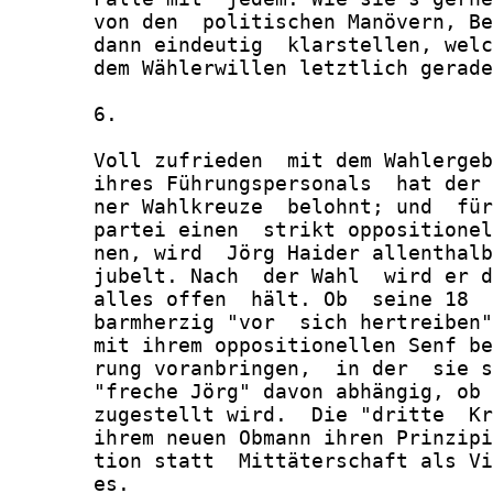
       von den  politischen Manövern, Be
       dann eindeutig  klarstellen, welc
       dem Wählerwillen letztlich gerade
       6.

       Voll zufrieden  mit dem Wahlergeb
       ihres Führungspersonals  hat der 
       ner Wahlkreuze  belohnt; und  für
       partei einen  strikt oppositionel
       nen, wird  Jörg Haider allenthalb
       jubelt. Nach  der Wahl  wird er d
       alles offen  hält. Ob  seine 18  
       barmherzig "vor  sich hertreiben"
       mit ihrem oppositionellen Senf be
       rung voranbringen,  in der  sie s
       "freche Jörg" davon abhängig, ob 
       zugestellt wird.  Die "dritte  Kr
       ihrem neuen Obmann ihren Prinzipi
       tion statt  Mittäterschaft als Vi
       es.
