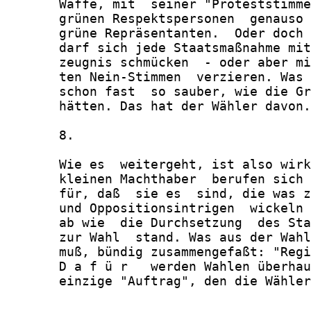
       Waffe, mit  seiner "Proteststimme
       grünen Respektspersonen  genauso 
       grüne Repräsentanten.  Oder doch 
       darf sich jede Staatsmaßnahme mit
       zeugnis schmücken  - oder aber mi
       ten Nein-Stimmen  verzieren. Was 
       schon fast  so sauber, wie die Gr
       hätten. Das hat der Wähler davon.

       8.

       Wie es  weitergeht, ist also wirk
       kleinen Machthaber  berufen sich 
       für, daß  sie es  sind, die was z
       und Oppositionsintrigen  wickeln 
       ab wie  die Durchsetzung  des Sta
       zur Wahl  stand. Was aus der Wahl
       muß, bündig zusammengefaßt: "Regi
       D a f ü r   werden Wahlen überhau
       einzige "Auftrag", den die Wähler