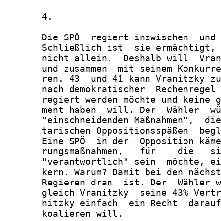
       4.

       Die SPÖ  regiert inzwischen  und 
       Schließlich ist  sie ermächtigt, 
       nicht allein.  Deshalb will  Vran
       und zusammen  mit seinem Konkurre
       ren. 43  und 41 kann Vranitzky zu
       nach demokratischer  Rechenregel 
       regiert werden möchte und keine g
       ment haben  will. Der  Wähler  wü
       "einschneidenden Maßnahmen",  die
       tarischen Oppositionsspäßen  begl
       Eine SPÖ  in der  Opposition käme
       rungsmaßnahmen,   für    die   si
       "verantwortlich" sein  möchte, ei
       kern. Warum? Damit bei den nächst
       Regieren dran  ist. Der  Wähler w
       gleich Vranitzky  seine 43% Vertr
       nitzky einfach  ein Recht  darauf
       koalieren will.
