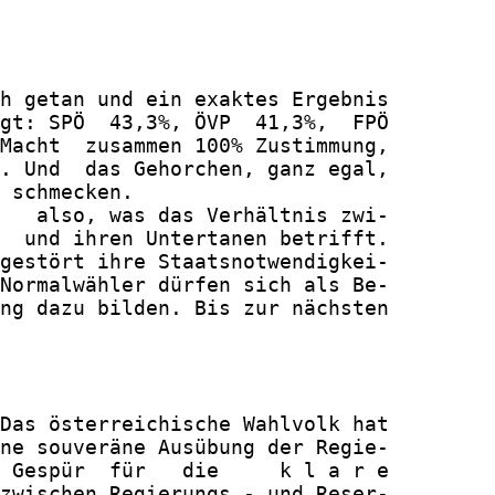
h getan und ein exaktes Ergebnis

gt: SPÖ  43,3%, ÖVP  41,3%,  FPÖ

Macht  zusammen 100% Zustimmung,

. Und  das Gehorchen, ganz egal,

 schmecken.

   also, was das Verhältnis zwi-

  und ihren Untertanen betrifft.

gestört ihre Staatsnotwendigkei-

Normalwähler dürfen sich als Be-

ng dazu bilden. Bis zur nächsten

Das österreichische Wahlvolk hat

ne souveräne Ausübung der Regie-

 Gespür  für   die     k l a r e

zwischen Regierungs - und Reser-
