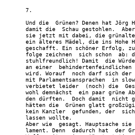
       7.

       Und die  Grünen? Denen hat Jörg H
       damit die  Schau gestohlen.  Aber
       sie jetzt mit dabei, die grünalte
       ein älteres Mädel, die ins Hohe H
       geschafft. Ein schöner Erfolg, zu
       folge zeichnen  sich schon  ab: d
       stuhlfreundlich! Damit  die Würde
       an einer  behindertenfeindlichen 
       wird. Worauf  noch darf sich der 
       mit Parlamentsansprachen  in slow
       verbietet leider  (noch) die  Ges
       wohl demnächst  ein paar grüne Ab
       den dürften.  Doch damit  nicht g
       hätten die  Grünen glatt großzügi
       kein Kanzler  gefunden, der  sich
       lassen wollte.

       Aber wie  gesagt. Hauptsache sie 
       lament. Denn  dadurch hat  der Gr