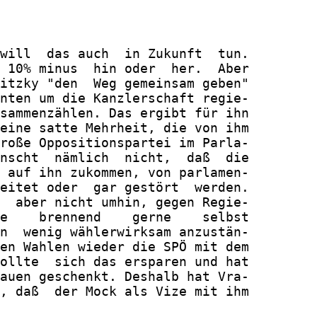
will  das auch  in Zukunft  tun.

 10% minus  hin oder  her.  Aber

itzky "den  Weg gemeinsam geben"

nten um die Kanzlerschaft regie-

sammenzählen. Das ergibt für ihn

eine satte Mehrheit, die von ihm

roße Oppositionspartei im Parla-

nscht  nämlich  nicht,  daß  die

 auf ihn zukommen, von parlamen-

eitet oder  gar gestört  werden.

  aber nicht umhin, gegen Regie-

e    brennend    gerne    selbst

n  wenig wählerwirksam anzustän-

en Wahlen wieder die SPÖ mit dem

ollte  sich das ersparen und hat

auen geschenkt. Deshalb hat Vra-

, daß  der Mock als Vize mit ihm
