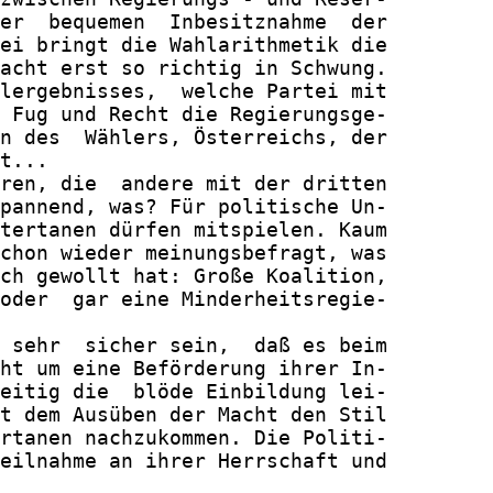
er  bequemen  Inbesitznahme  der

ei bringt die Wahlarithmetik die

acht erst so richtig in Schwung.

lergebnisses,  welche Partei mit

 Fug und Recht die Regierungsge-

n des  Wählers, Österreichs, der

t...

ren, die  andere mit der dritten

pannend, was? Für politische Un-

tertanen dürfen mitspielen. Kaum

chon wieder meinungsbefragt, was

ch gewollt hat: Große Koalition,

oder  gar eine Minderheitsregie-

 sehr  sicher sein,  daß es beim

ht um eine Beförderung ihrer In-

eitig die  blöde Einbildung lei-

t dem Ausüben der Macht den Stil

rtanen nachzukommen. Die Politi-

eilnahme an ihrer Herrschaft und
