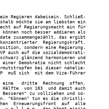
eim Regieren dabeisein. Schließ-

shalb möchte sie am liebsten ein

echt auf Regierungsmacht ein für

 können noch besser addieren als

date zusammengezählt, das ergibt

konzentrierter  Regierungskraft.

osition, sondern eine Regierung.

VP auch auf die sozialdemokrati-

schwarz glänzend harmonieren und

 einer Demokratie nicht schlecht

rmutstropfen bei dieser nahelie-

P  muß sich  mit dem Vize-Führer

 eine   dritte  Rechnung  offen.

 Hälfte  von 183  und damit auch

 Besseren" zu vollziehen und so-

n. "Können" tun es die christli-

hen  Erneuerungsfront  auf  alle

  w o l l e n,  das hängt einzig
