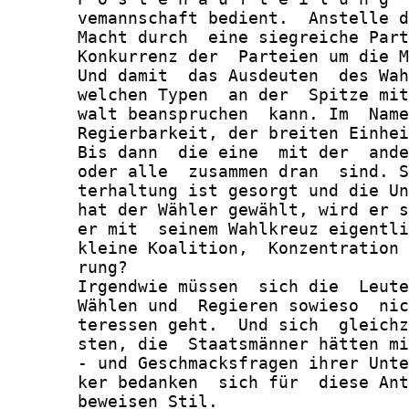
       vemannschaft bedient.  Anstelle d
       Macht durch  eine siegreiche Part
       Konkurrenz der  Parteien um die M
       Und damit  das Ausdeuten  des Wah
       welchen Typen  an der  Spitze mit
       walt beanspruchen  kann. Im  Name
       Regierbarkeit, der breiten Einhei
       Bis dann  die eine  mit der  ande
       oder alle  zusammen dran  sind. S
       terhaltung ist gesorgt und die Un
       hat der Wähler gewählt, wird er s
       er mit  seinem Wahlkreuz eigentli
       kleine Koalition,  Konzentration 
       rung?

       Irgendwie müssen  sich die  Leute
       Wählen und  Regieren sowieso  nic
       teressen geht.  Und sich  gleichz
       sten, die  Staatsmänner hätten mi
       - und Geschmacksfragen ihrer Unte
       ker bedanken  sich für  diese Ant
       beweisen Stil.
