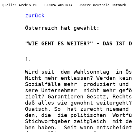
Quelle: Archiv MG - EUROPA AUSTRIA - Unsere neutrale Ostmark
zurück
       Österreich hat gewählt:

       "WIE GEHT ES WEITER?" - DAS IST D
       1.

       Wird seit  dem Wahlsonntag  in Ös
       Nicht mehr entlassen? Werden kein
       Sozialfälle mehr  produziert und 
       sere Unternehmer  nicht mehr gefö
       zielt? Garantieren Gesetz, Rechts
       daß alles wie gewohnt weitergeht?

       Quatsch. So  hat zurecht niemand 
       den, die  die politischen  Wortfü
       Stichwortgeber zeitgleich  mit de
       ben haben.  Seit wann entscheidet