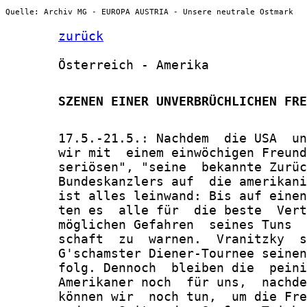
Quelle: Archiv MG - EUROPA AUSTRIA - Unsere neutrale Ostmark
zurück
       Österreich - Amerika

       SZENEN EINER UNVERBRÜCHLICHEN FRE
       17.5.-21.5.: Nachdem  die USA  un
       wir mit  einem einwöchigen Freund
       seriösen", "seine  bekannte Zurüc
       Bundeskanzlers auf  die amerikani
       ist alles leinwand: Bis auf einen
       ten es  alle für  die beste  Vert
       möglichen Gefahren  seines Tuns  
       schaft  zu  warnen.  Vranitzky  s
       G'schamster Diener-Tournee seinen
       folg. Dennoch  bleiben die  peini
       Amerikaner noch  für uns,  nachde
       können wir  noch tun,  um die Fre