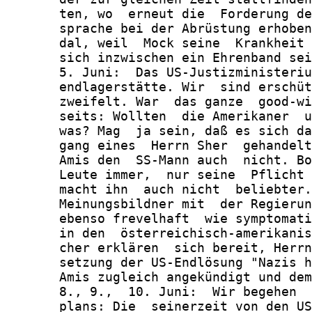
       ten, wo  erneut die  Forderung de
       sprache bei der Abrüstung erhoben
       dal, weil  Mock seine  Krankheit 
       sich inzwischen ein Ehrenband sei
       5. Juni:  Das US-Justizministeriu
       endlagerstätte. Wir  sind erschüt
       zweifelt. War  das ganze  good-wi
       seits: Wollten  die Amerikaner  u
       was? Mag  ja sein, daß es sich da
       gang eines  Herrn Sher  gehandelt
       Amis den  SS-Mann auch  nicht. Bo
       Leute immer,  nur seine  Pflicht 
       macht ihn  auch nicht  beliebter.
       Meinungsbildner mit  der Regierun
       ebenso frevelhaft  wie symptomati
       in den  österreichisch-amerikanis
       cher erklären  sich bereit, Herrn
       setzung der US-Endlösung "Nazis h
       Amis zugleich angekündigt und dem
       8., 9.,  10. Juni:  Wir begehen  
       plans: Die  seinerzeit von den US