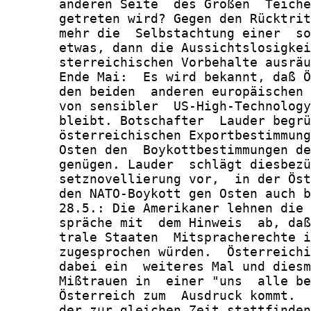
       anderen Seite  des Großen  Teiche
       getreten wird? Gegen den Rücktrit
       mehr die  Selbstachtung einer  so
       etwas, dann die Aussichtslosigkei
       sterreichischen Vorbehalte ausräu
       Ende Mai:  Es wird bekannt, daß Ö
       den beiden  anderen europäischen 
       von sensibler  US-High-Technology
       bleibt. Botschafter  Lauder begrü
       österreichischen Exportbestimmung
       Osten den  Boykottbestimmungen de
       genügen. Lauder  schlägt diesbezü
       setznovellierung vor,  in der Öst
       den NATO-Boykott gen Osten auch b
       28.5.: Die Amerikaner lehnen die 
       spräche mit  dem Hinweis  ab, daß
       trale Staaten  Mitspracherechte i
       zugesprochen würden.  Österreichi
       dabei ein  weiteres Mal und diesm
       Mißtrauen in  einer "uns  alle be
       Österreich zum  Ausdruck kommt.  
       der zur gleichen Zeit stattfinden