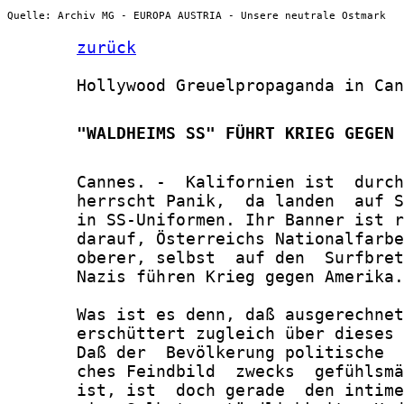
Quelle: Archiv MG - EUROPA AUSTRIA - Unsere neutrale Ostmark
zurück
       Hollywood Greuelpropaganda in Can
       "WALDHEIMS SS" FÜHRT KRIEG GEGEN 
       Cannes. -  Kalifornien ist  durch
       herrscht Panik,  da landen  auf S
       in SS-Uniformen. Ihr Banner ist r
       darauf, Österreichs Nationalfarbe
       oberer, selbst  auf den  Surfbret
       Nazis führen Krieg gegen Amerika.

       Was ist es denn, daß ausgerechnet
       erschüttert zugleich über dieses 
       Daß der  Bevölkerung politische  
       ches Feindbild  zwecks  gefühlsmä
       ist, ist  doch gerade  den intime