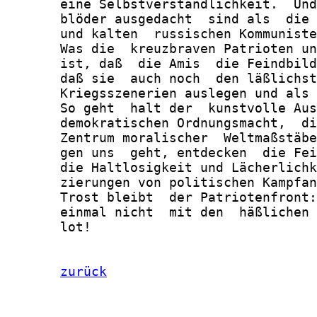
       eine Selbstverständlichkeit.  Und
       blöder ausgedacht  sind als  die 
       und kalten  russischen Kommuniste
       Was die  kreuzbraven Patrioten un
       ist, daß  die Amis  die Feindbild
       daß sie  auch noch  den läßlichst
       Kriegsszenerien auslegen und als 
       So geht  halt der  kunstvolle Aus
       demokratischen Ordnungsmacht,  di
       Zentrum moralischer  Weltmaßstäbe
       gen uns  geht, entdecken  die Fei
       die Haltlosigkeit und Lächerlichk
       zierungen von politischen Kampfan
       Trost bleibt  der Patriotenfront:
       einmal nicht  mit den  häßlichen 
       lot!

zurück