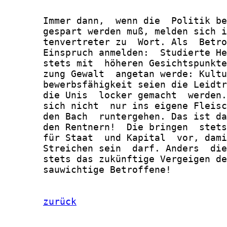
       Immer dann,  wenn die  Politik be
       gespart werden muß, melden sich i
       tenvertreter zu  Wort. Als  Betro
       Einspruch anmelden:  Studierte He
       stets mit  höheren Gesichtspunkte
       zung Gewalt  angetan werde: Kultu
       bewerbsfähigkeit seien die Leidtr
       die Unis  locker gemacht  werden.
       sich nicht  nur ins eigene Fleisc
       den Bach  runtergehen. Das ist da
       den Rentnern!  Die bringen  stets
       für Staat  und Kapital  vor, dami
       Streichen sein  darf. Anders  die
       stets das zukünftige Vergeigen de
       sauwichtige Betroffene!

zurück