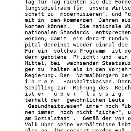
       Tag für Tag richten sie die Forde
       lungsspielraum für  unsere Wirtsc
       schaft zu  modernisieren", und "d
       mit in  den kommenden  Jahren aus
       kommen können."  Die nationale Wi
       nationalen Standards  entsprechen
       werden, damit  ein derart rundum 
       pital dereinst wieder einmal die 
       Für ein  solches Programm  ist de
       dern gebotene  Pflicht; und  ein 
       Mittel, bei  wachsenden Staatsaus
       ger zu  halten als in den Vorjahr
       Regierung. Den  Normalbürgern ber
       i h r e n   Haushaltskassen. Denn
       Schilling zur  Mehrung des  Reich
       ist er   ü b e r f l ü s s i g,  
       terhalt der  gewöhnlichen Leute  
       "Gesundheitswesen" immer noch "üb
       nen immer  noch nicht "sicher", u
       am Sozialstaat".  Gemäß der von o
       Volk über seine Verhältnisse lebt
       also an  ihm gespart werden muß, 