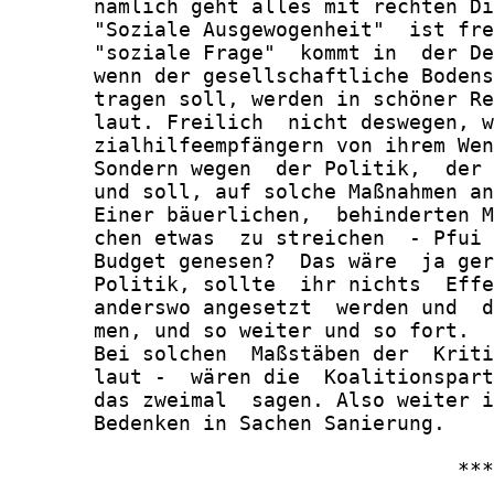
       nämlich geht alles mit rechten Di
       "Soziale Ausgewogenheit"  ist fre
       "soziale Frage"  kommt in  der De
       wenn der gesellschaftliche Bodens
       tragen soll, werden in schöner Re
       laut. Freilich  nicht deswegen, w
       zialhilfeempfängern von ihrem Wen
       Sondern wegen  der Politik,  der 
       und soll, auf solche Maßnahmen an
       Einer bäuerlichen,  behinderten M
       chen etwas  zu streichen  - Pfui 
       Budget genesen?  Das wäre  ja ger
       Politik, sollte  ihr nichts  Effe
       anderswo angesetzt  werden und  d
       men, und so weiter und so fort.

       Bei solchen  Maßstäben der  Kriti
       laut -  wären die  Koalitionspart
       das zweimal  sagen. Also weiter i
       Bedenken in Sachen Sanierung.

                                     ***
