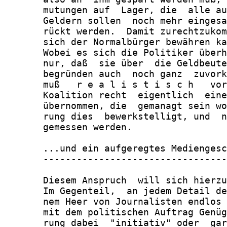
       mutungen auf  Lager, die  alle au
       Geldern sollen  noch mehr eingesa
       rückt werden.  Damit zurechtzukom
       sich der Normalbürger bewähren ka
       Wobei es sich die Politiker überh
       nur, daß  sie über  die Geldbeute
       begründen auch  noch ganz  zuvork
       muß   r e a l i s t i s c h   vor
       Koalition recht  eigentlich  eine
       übernommen, die  gemanagt sein wo
       rung dies  bewerkstelligt, und  n
       gemessen werden.

       ...und ein aufgeregtes Mediengesc
       ---------------------------------
       Diesem Anspruch  will sich hierzu
       Im Gegenteil,  an jedem Detail de
       nem Heer von Journalisten endlos 
       mit dem politischen Auftrag Genüg
       rung dabei  "initiativ" oder  gar