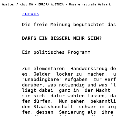
Quelle: Archiv MG - EUROPA AUSTRIA - Unsere neutrale Ostmark
zurück
       Die freie Meinung begutachtet das
       DARFS EIN BISSERL MEHR SEIN?
       Ein politisches Programm

       ------------------------

       Zum elementaren  Handwerkszeug de
       es, Gelder  locker zu  machen,  u
       "unabdingbare" Aufgaben  zur Verf
       darüber, was notwendig und was "l
       liegt dabei  ganz in  der Macht  
       sie sich  dafür wählen lassen, da
       fen dürfen.  Nun sehen  bekanntli
       den Staatshaushalt  schwer im arg
       fen, dessen  Sanierung als  ihre 