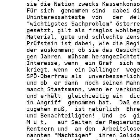
       sie die Nation zwecks Kassenkonso
       Für sich  genommen sind  dabei di
       Uninteressanteste  von   der  Wel
       "wichtigstes Sachproblem" österre
       gesetzt, gilt als fraglos wohlbeg
       Material, gute und schlechte Zens
       Prüfstein ist dabei, wie die Regi
       der auskommen; ob sie das Gesicht
       gen Jahren  mühsam herangezüchtet
       Interesse, wenn  ein Graf  sich m
       kriegt, wenn  ein Dallinger  wege
       SPÖ-Oberfrau als  unverbesserlich
       und ob  er dann  noch seinen Mann
       manch Staatsmann, wenn er verkünd
       und erhält  gleichzeitig ein  dic
       in Angriff  genommen hat.  Daß es
       zugehen muß,  ist natürlich  Ehre
       und Benachteiligten!  Und  es  gi
       M u t,   auf Seiten der Regierung
       Rentnern und  an den  Arbeitslose
       nannten "Mächtigen"  ihren Solida