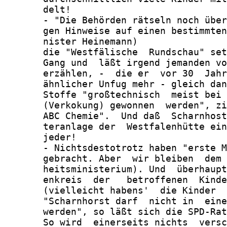
       delt!

       - "Die Behörden rätseln noch über
       gen Hinweise auf einen bestimmten
       nister Heinemann)

       die "Westfälische  Rundschau" set
       Gang und  läßt irgend jemanden vo
       erzählen, -  die er  vor 30  Jahr
       ähnlicher Unfug mehr - gleich dan
       Stoffe "großtechnisch  meist bei 
       (Verkokung) gewonnen  werden", zi
       ABC Chemie".  Und daß  Scharnhost
       teranlage der  Westfalenhütte ein
       jeder!

       - Nichtsdestotrotz haben "erste M
       gebracht. Aber  wir bleiben  dem 
       heitsministerium). Und  überhaupt
       enkreis  der   betroffenen  Kinde
       (vielleicht habens'  die Kinder  
       "Scharnhorst darf  nicht in  eine
       werden", so läßt sich die SPD-Rat
       So wird  einerseits nichts  versc