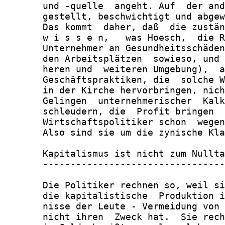
       und -quelle  angeht. Auf  der and
       gestellt, beschwichtigt und abgew
       Das kommt  daher, daß  die zustän
       w i s s e n,   was Hoesch,  die R
       Unternehmer an Gesundheitsschäden
       den Arbeitsplätzen  sowieso, und 
       heren und  weiteren Umgebung),  a
       Geschäftspraktiken, die  solche W
       in der Kirche hervorbringen, nich
       Gelingen  unternehmerischer  Kalk
       schleudern, die  Profit bringen  
       Wirtschaftspolitiker schon  wegen
       Also sind sie um die zynische Kla
       Kapitalismus ist nicht zum Nullta
       ---------------------------------
       Die Politiker rechnen so, weil si
       die kapitalistische  Produktion i
       nisse der Leute - Vermeidung von 
       nicht ihren  Zweck hat.  Sie rech