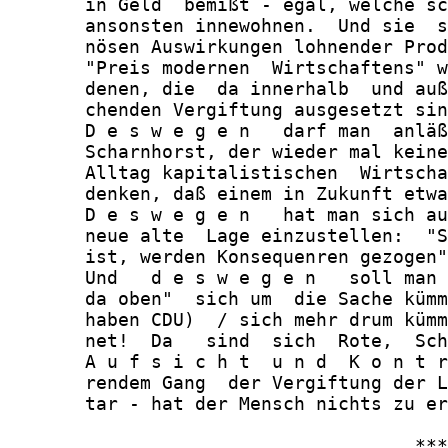
       in Geld  bemißt - egal, welche sc
       ansonsten innewohnen.  Und sie  s
       nösen Auswirkungen lohnender Prod
       "Preis modernen  Wirtschaftens" w
       denen, die  da innerhalb  und auß
       chenden Vergiftung ausgesetzt sin
       D e s w e g e n   darf man  anläß
       Scharnhorst, der wieder mal keine
       Alltag kapitalistischen  Wirtscha
       denken, daß einem in Zukunft etwa
       D e s w e g e n   hat man sich au
       neue alte  Lage einzustellen:  "S
       ist, werden Konsequenren gezogen"
       Und   d e s w e g e n   soll man 
       da oben"  sich um  die Sache kümm
       haben CDU)  / sich mehr drum kümm
       net!  Da   sind  sich  Rote,  Sch
       A u f s i c h t  u n d  K o n t r
       rendem Gang  der Vergiftung der L
       tar - hat der Mensch nichts zu er
                                     ***
