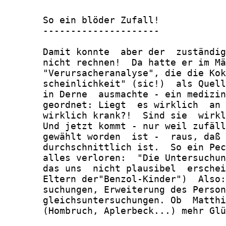
       So ein blöder Zufall!

       ---------------------

       Damit konnte  aber der  zuständig
       nicht rechnen!  Da hatte er im Mä
       "Verursacheranalyse", die die Kok
       scheinlichkeit" (sic!)  als Quell
       in Derne  ausmachte - ein medizin
       geordnet: Liegt  es wirklich  an 
       wirklich krank?!  Sind sie  wirkl
       Und jetzt kommt - nur weil zufäll
       gewählt worden  ist -  raus, daß 
       durchschnittlich ist.  So ein Pec
       alles verloren:  "Die Untersuchun
       das uns  nicht plausibel  erschei
       Eltern der"Benzol-Kinder")  Also:
       suchungen, Erweiterung des Person
       gleichsuntersuchungen. Ob  Matthi
       (Hombruch, Aplerbeck...) mehr Glü