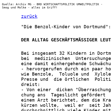
Quelle: Archiv MG - BRD WIRTSCHAFTSPOLITIK UMWELTPOLITIK -
Smog und Molke - alles im Griff!
zurück
       "Die Benzol-Kinder von Dortmund":

       DER ALLTAG GESCHÄFTSMÄSSIGER LEUT
       Bei insgesamt 32 Kindern in Dortm
       bei  medizinischen  Untersuchunge
       eine damit einhergehende Schwächu
       - hervorgerufen durch ein paar ho
       wie Benzole,  Toluole und  Xylole
       Presse und  die örtlichen  Politi
       dreist:

       - Von einer  dicken "Überraschung
       chung ans  Tageslicht gefördert  
       einem Arzt berichtet, dem die Kra
       kürzen wollte,  weil er  seit Jah
       durchschnittlich viele Kinder mit