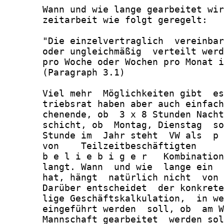
       Wann und wie lange gearbeitet wir
       zeitarbeit wie folgt geregelt:

       "Die einzelvertraglich  vereinbar
       oder ungleichmäßig  verteilt werd
       pro Woche oder Wochen pro Monat i
       (Paragraph 3.1)

       Viel mehr  Möglichkeiten gibt  es
       triebsrat haben aber auch einfach
       chenende, ob  3 x 8 Stunden Nacht
       schicht, ob  Montag, Dienstag  so
       Stunde im  Jahr steht  VW als  p 
       von    Teilzeitbeschäftigten     
       b e l i e b i g e r   Kombination
       langt. Wann  und wie  lange ein  
       hat, hängt  natürlich nicht  von 
       Darüber entscheidet  der konkrete
       lige Geschäftskalkulation,  in we
       eingeführt werden  soll, ob  am W
       Mannschaft gearbeitet  werden sol