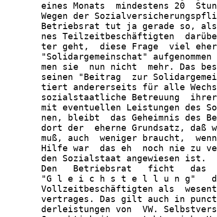
       eines Monats  mindestens 20  Stun
       Wegen der Sozialversicherungspfli
       Betriebsrat tut ja gerade so, als
       nes Teilzeitbeschäftigten  darübe
       ter geht,  diese Frage  viel eher
       "Solidargemeinschat" aufgenommen 
       men sie  nun nicht  mehr. Das bes
       seinen "Beitrag  zur Solidargemei
       tiert andererseits für alle Wechs
       sozialstaatliche Betreuung  ihrer
       mit eventuellen Leistungen des So
       nen, bleibt  das Geheimnis des Be
       dort der  eherne Grundsatz, daß w
       muß, auch  weniger braucht,  wenn
       Hilfe war  das eh  noch nie zu ve
       den Sozialstaat angewiesen ist.

       Den   Betriebsrat   ficht   das  
       "G l e i c h s t e l l u n g"   d
       Vollzeitbeschäftigten als  wesent
       vertrages. Das gilt auch in punct
       derleistungen von  VW. Selbstvers