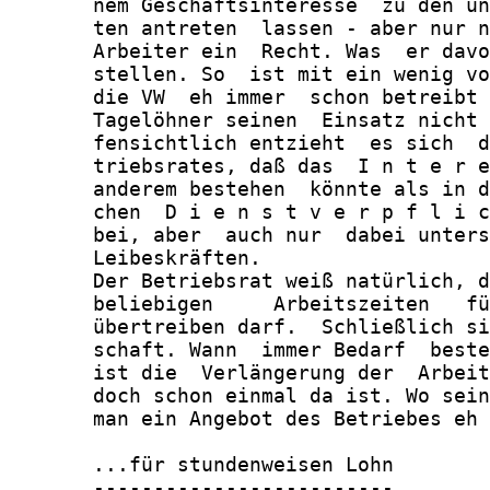
       nem Geschäftsinteresse  zu den un
       ten antreten  lassen - aber nur n
       Arbeiter ein  Recht. Was  er davo
       stellen. So  ist mit ein wenig vo
       die VW  eh immer  schon betreibt 
       Tagelöhner seinen  Einsatz nicht 
       fensichtlich entzieht  es sich  d
       triebsrates, daß das  I n t e r e
       anderem bestehen  könnte als in d
       chen  D i e n s t v e r p f l i c
       bei, aber  auch nur  dabei unters
       Leibeskräften.

       Der Betriebsrat weiß natürlich, d
       beliebigen     Arbeitszeiten   fü
       übertreiben darf.  Schließlich si
       schaft. Wann  immer Bedarf  beste
       ist die  Verlängerung der  Arbeit
       doch schon einmal da ist. Wo sein
       man ein Angebot des Betriebes eh 
       ...für stundenweisen Lohn

       -------------------------
