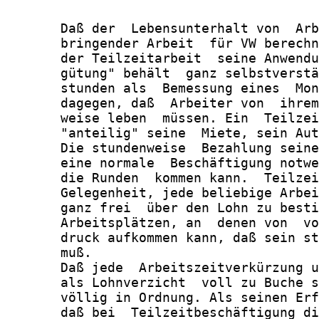
       Daß der  Lebensunterhalt von  Arb
       bringender Arbeit  für VW berechn
       der Teilzeitarbeit  seine Anwendu
       gütung" behält  ganz selbstverstä
       stunden als  Bemessung eines  Mon
       dagegen, daß  Arbeiter von  ihrem
       weise leben  müssen. Ein  Teilzei
       "anteilig" seine  Miete, sein Aut
       Die stundenweise  Bezahlung seine
       eine normale  Beschäftigung notwe
       die Runden  kommen kann.  Teilzei
       Gelegenheit, jede beliebige Arbei
       ganz frei  über den Lohn zu besti
       Arbeitsplätzen, an  denen von  vo
       druck aufkommen kann, daß sein st
       muß.

       Daß jede  Arbeitszeitverkürzung u
       als Lohnverzicht  voll zu Buche s
       völlig in Ordnung. Als seinen Erf
       daß bei  Teilzeitbeschäftigung di