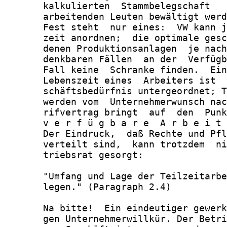
       kalkulierten  Stammbelegschaft   
       arbeitenden Leuten bewältigt werd
       Fest steht  nur eines:  VW kann j
       zeit anordnen;  die optimale gesc
       denen Produktionsanlagen  je nach
       denkbaren Fällen  an der  Verfügb
       Fall keine  Schranke finden.  Ein
       Lebenszeit eines  Arbeiters ist  
       schäftsbedürfnis untergeordnet; T
       werden vom  Unternehmerwunsch nac
       rifvertrag bringt  auf  den  Punk
       v e r f ü g b a r e  A r b e i t 
       Der Eindruck,  daß Rechte und Pfl
       verteilt sind,  kann trotzdem  ni
       triebsrat gesorgt:

       "Umfang und Lage der Teilzeitarbe
       legen." (Paragraph 2.4)

       Na bitte!  Ein eindeutiger gewerk
       gen Unternehmerwillkür. Der Betri