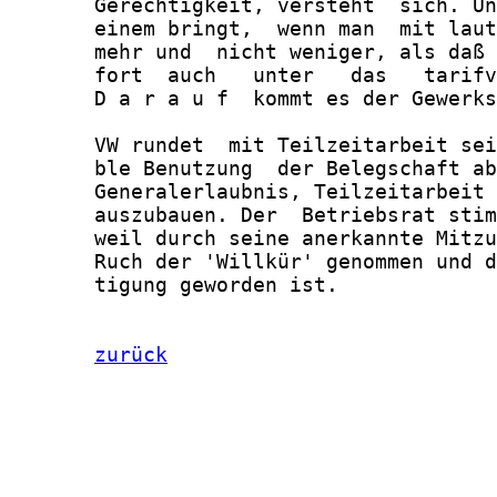
       Gerechtigkeit, versteht  sich. Un
       einem bringt,  wenn man  mit laut
       mehr und  nicht weniger, als daß 
       fort  auch   unter   das   tarifv
       D a r a u f  kommt es der Gewerks
       VW rundet  mit Teilzeitarbeit sei
       ble Benutzung  der Belegschaft ab
       Generalerlaubnis, Teilzeitarbeit 
       auszubauen. Der  Betriebsrat stim
       weil durch seine anerkannte Mitzu
       Ruch der 'Willkür' genommen und d
       tigung geworden ist.

zurück