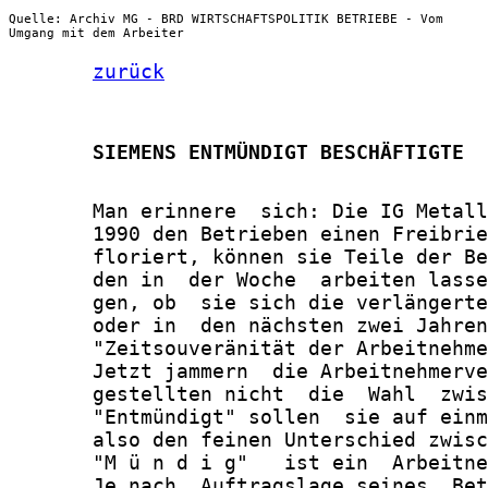
Quelle: Archiv MG - BRD WIRTSCHAFTSPOLITIK BETRIEBE - Vom
Umgang mit dem Arbeiter
zurück
       SIEMENS ENTMÜNDIGT BESCHÄFTIGTE
       Man erinnere  sich: Die IG Metall
       1990 den Betrieben einen Freibrie
       floriert, können sie Teile der Be
       den in  der Woche  arbeiten lasse
       gen, ob  sie sich die verlängerte
       oder in  den nächsten zwei Jahren
       "Zeitsouveränität der Arbeitnehme
       Jetzt jammern  die Arbeitnehmerve
       gestellten nicht  die  Wahl  zwis
       "Entmündigt" sollen  sie auf einm
       also den feinen Unterschied zwisc
       "M ü n d i g"   ist ein  Arbeitne
       Je nach  Auftragslage seines  Bet