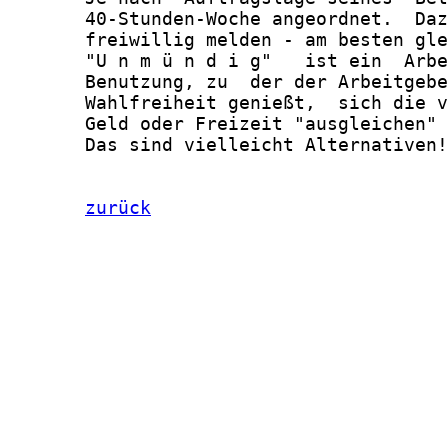
       40-Stunden-Woche angeordnet.  Daz
       freiwillig melden - am besten gle
       "U n m ü n d i g"   ist ein  Arbe
       Benutzung, zu  der der Arbeitgebe
       Wahlfreiheit genießt,  sich die v
       Geld oder Freizeit "ausgleichen" 
       Das sind vielleicht Alternativen!

zurück