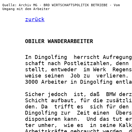
Quelle: Archiv MG - BRD WIRTSCHAFTSPOLITIK BETRIEBE - Vom
Umgang mit dem Arbeiter
zurück
       OBILER WANDERARBEITER
       In Dingolfing  herrscht Aufregung
       schaft nach Postleitzahlen, denn 
       stellt, entweder  im Werk  Regens
       weise seinen  Job zu  verlieren. 
       3000 Arbeiter in Dingolfing entla
       Sicher jedoch  ist, daß  BMW derz
       Schicht aufbaut, für die zusätzli
       den. Da  trifft es  sich für den 
       Dingolfing zur  Zeit einen  Übers
       disponieren kann.  Und das tut er
       ter umher,  wie es  in seine Kalk
       Arbeitskräfte gebraucht werden, d