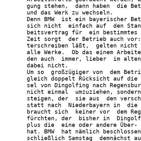
       gung stehen,  dann haben  die Bet
       und das Werk zu wechseln.

       Denn BMW  ist ein bayerischer Bet
       sich nicht  einfach auf  den Stan
       beitsvertrag für  ein bestimmtes 
       Zeit sorgt  der Betrieb auch vor:
       terschreiben läßt,  gelten nicht 
       alle Werke.  Ob das einem Arbeite
       den auch  immer, lieber  im alten
       dabei nicht.

       Um so  großzügiger von  dem Betri
       gleich doppelt Rücksicht auf die 
       sel von Dingolfing nach Regensbur
       nicht einmal  umzuziehen, sondern
       steigen, der  sie aus  den versch
       statt nach  Niederbayern in  die 
       braucht sich  keiner vor  dem Reg
       fürchten, der  bisher in  Dingolf
       plus die  eine oder andere Über- 
       hat. BMW  hat nämlich beschlossen
       schließlich Samstag  demnächst au