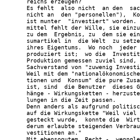
       reichs erzeugen?

       Es fehlt  also nicht  an den  sac
       nicht an  den "personellen"),  Ko
       ist munter  "investiert" worden. 
       mittel fehlt der Wille, sie einzu
       zu dem  Ergebnis, zu  dem sie ein
       sumartikel in  die Welt  zu setze
       ihres Eigentums.  Wo noch  jeder 
       produziert ist;  wo die  Investit
       Produktion gemessen zuviel sind, 
       Sachverstand von "zuwenig Investi
       Weil mit dem "nationalökonomische
       tionen und  Konsum" die pure Zusa
       ist, sind  die Benutzer  dieses G
       hänge - Wirkungsketten - herzuste
       lungen in die Zeit passen.

       Denn anders als aufgrund politisc
       auf die Wirkungskette "Weil viel 
       gesteckt wurde,  konnte die  Wirt
       derum erlaubte steigenden Verbrau
       vestitionen an."

       Mit ebensogutem  Recht -  wenngle