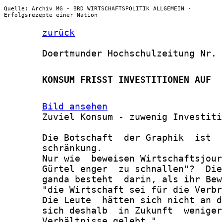
Quelle: Archiv MG - BRD WIRTSCHAFTSPOLITIK ALLGEMEIN -
Erfolgsrezepte einer Nation
zurück
       Doertmunder Hochschulzeitung Nr. 
       KONSUM FRISST INVESTITIONEN AUF
Bild ansehen
       Zuviel Konsum - zuwenig Investiti
       Die Botschaft  der Graphik  ist  
       schränkung.

       Nur wie  beweisen Wirtschaftsjour
       Gürtel enger  zu schnallen"?  Die
       ganda besteht  darin, als ihr Bew
       "die Wirtschaft sei für die Verbr
       Die Leute  hätten sich nicht an d
       sich deshalb  in Zukunft  weniger
       Verhältnisse gelebt."
