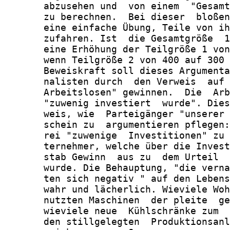
       abzusehen und  von einem  "Gesamt
       zu berechnen.  Bei dieser  bloßen
       eine einfache Übung, Teile von ih
       zufahren. Ist  die Gesamtgröße  1
       eine Erhöhung der Teilgröße 1 von
       wenn Teilgröße 2 von 400 auf 300 
       Beweiskraft soll dieses Argumenta
       nalisten durch  den Verweis  auf 
       Arbeitslosen" gewinnen.  Die  Arb
       "zuwenig investiert  wurde". Dies
       weis, wie  Parteigänger "unserer 
       schein zu  argumentieren pflegen:
       rei "zuwenige  Investitionen" zu 
       ternehmer, welche über die Invest
       stab Gewinn  aus zu  dem Urteil  
       wurde. Die Behauptung, "die verna
       ten sich negativ " auf den Lebens
       wahr und lächerlich. Wieviele Woh
       nutzten Maschinen  der pleite  ge
       wieviele neue  Kühlschränke zum  
       den stillgelegten  Produktionsanl