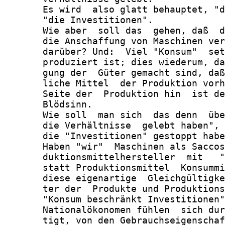
       Es wird  also glatt behauptet, "d
       "die Investitionen".

       Wie aber  soll das  gehen, daß  d
       die Anschaffung von Maschinen ver
       darüber? Und:  Viel "Konsum"  set
       produziert ist; dies wiederum, da
       gung der  Güter gemacht sind, daß
       liche Mittel  der Produktion vorh
       Seite der  Produktion hin  ist de
       Blödsinn.

       Wie soll  man sich  das denn  übe
       die Verhältnisse  gelebt haben", 
       die "Investitionen" gestoppt habe
       Haben "wir"  Maschinen als Saccos
       duktionsmittelhersteller  mit   "
       statt Produktionsmittel  Konsummi
       diese eigenartige  Gleichgültigke
       ter der  Produkte und Produktions
       "Konsum beschränkt Investitionen"
       Nationalökonomen fühlen  sich dur
       tigt, von den Gebrauchseigenschaf