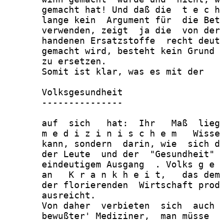
       gemacht hat! Und daß die  t e c h
       lange kein  Argument für  die Bet
       verwenden, zeigt  ja die  von der
       handenen Ersatzstoffe  recht deut
       gemacht wird, besteht kein Grund 
       zu ersetzen.

       Somit ist klar, was es mit der

       Volksgesundheit

       ---------------

       auf  sich   hat:  Ihr   Maß  lieg
       m e d i z i n i s c h e m   Wisse
       kann, sondern  darin, wie  sich d
       der Leute  und der  "Gesundheit" 
       eindeutigem Ausgang  . Volks g e 
       an   K r a n k h e i t,   das dem
       der florierenden  Wirtschaft prod
       ausreicht.

       Von daher  verbieten  sich  auch 
       bewußter' Mediziner,  man müsse  