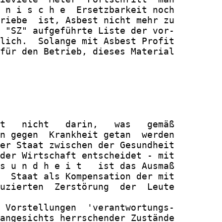
 n i s c h e  Ersetzbarkeit noch

riebe  ist, Asbest nicht mehr zu

 "SZ" aufgeführte Liste der vor-

lich.  Solange mit Asbest Profit

für den Betrieb, dieses Material

t   nicht   darin,   was   gemäß

n gegen  Krankheit getan  werden

er Staat zwischen der Gesundheit

der Wirtschaft entscheidet - mit

s u n d h e i t   ist das Ausmaß

  Staat als Kompensation der mit

uzierten  Zerstörung  der  Leute

 Vorstellungen  'verantwortungs-

angesichts herrschender Zustände
