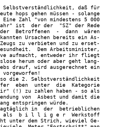
 Selbstverständlichkeit, daß für

eute hops gehen müssen - solange

 Eine Zahl "von mindestens 5 000

ahr" ist  der der  "SZ" der Rede

der  Betroffenen  -  dann  wären

kannten Ursachen bereits ein As-

Zeugs zu verbieten und zu erset-

esundheit.  Dem Arbeitsminister,

ve aufmacht, entweder ihr fliegt

slose herum oder aber geht lang-

ebs drauf, wird ausgerechnet ein

 vorgeworfen!

so die 2. Selbstverständlichkeit

fer  eben  unter  die  Kategorie

ir" (!) zu zahlen haben - so als

endung von  Asbest und damit die

ang entspringen würde.

agtäglich in  der  betrieblichen

 als  b i l l i g e r  Werkstoff

ht unter dem Strich, wieviel Ge-

ieviele  Meter "Fortschritt" man
