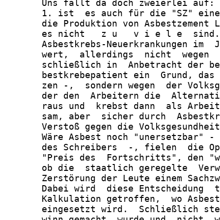
       Uns fällt da doch zweierlei auf:

       1. ist  es auch für die "SZ" eine
       die Produktion von Asbestzement L
       es nicht   z u   v i e l e  sind.
       Asbestkrebs-Neuerkrankungen im  J
       wert,  allerdings  nicht  wegen  
       schließlich in  Anbetracht der be
       bestkrebepatient ein  Grund, das 
       zen -,  sondern wegen  der Volksg
       der den  Arbeitern die  Alternati
       raus und  krebst dann  als Arbeit
       sam, aber  sicher durch  Asbestkr
       Verstoß gegen die Volksgesundheit
       Wäre Asbest noch "unersetzbar" - 
       des Schreibers  -, fielen  die Op
       "Preis des  Fortschritts", den "w
       ob die  staatlich geregelte  Verw
       Zerstörung der Leute einem Sachzw
       Dabei wird  diese Entscheidung  t
       Kalkulation getroffen,  wo Asbest
       eingesetzt wird.  Schließlich ste
       winn gemacht  wurde und  nicht, w