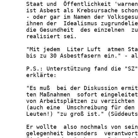
       Staat und  Öffentlichkeit 'warnen
       ist Asbest als Krebsursache schon
       - oder gar im Namen der Volksgesu
       ihnen der  Idealismus zugrundelie
       die Gesundheit  des einzelnen  zu
       realisiert sei.

       "Mit jedem  Liter Luft  atmen Sta
       bis zu 30 Asbestfasern ein." - al
       P.S.: Unterstützung fand die "SZ"
       erklärte:

       "Es muß  bei der Diskussion ermit
       ten Maßnahmen  sofort eingeleitet
       von Arbeitsplätzen zu verzichten 
       (auch eine  Umschreibung für den 
       Leuten!) "zu groß ist." (Süddeuts
       Er wollte  also nochmals von sein
       gelegenheit besonders  verantwort