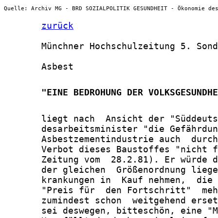
Quelle: Archiv MG - BRD SOZIALPOLITIK GESUNDHEIT - Ökonomie de
zurück
       Münchner Hochschulzeitung 5. Sond
       Asbest

       "EINE BEDROHUNG DER VOLKSGESUNDHE
       liegt nach  Ansicht der "Süddeuts
       desarbeitsminister "die Gefährdun
       Asbestzementindustrie auch  durch
       Verbot dieses Baustoffes "nicht f
       Zeitung vom  28.2.81). Er würde d
       der gleichen  Größenordnung liege
       krankungen in  Kauf nehmen,  die 
       "Preis für  den Fortschritt"  meh
       zumindest schon  weitgehend erset
       sei deswegen, bitteschön, eine "M