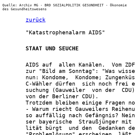
Quelle: Archiv MG - BRD SOZIALPOLITIK GESUNDHEIT - Ökonomie
des Gesundheitswesens
zurück
       "Katastrophenalarm AIDS"

       STAAT UND SEUCHE
       AIDS auf  allen Kanälen.  Vom ZDF
       zur "Bild am Sonntag": "Was wisse
       nun: Kondome,  Kondome; Zungenküs
       C-Wähler dürfen  sich noch frei e
       suchung (Gauweiler  von der  CDU)
       von der Berliner CDU).

       Trotzdem bleiben einige Fragen no
       - Warum riecht Gauweilers Reihenu
       so auffällig nach Gefängnis? Nein
       ser bayerische  Straußjünger mit 
       lität bürgt  und den  Gedanken de
       "Problemlösung" erscheinen  läßt.