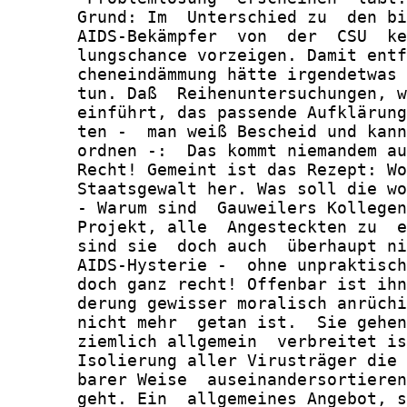
       Grund: Im  Unterschied zu  den bi
       AIDS-Bekämpfer  von  der  CSU  ke
       lungschance vorzeigen. Damit entf
       cheneindämmung hätte irgendetwas 
       tun. Daß  Reihenuntersuchungen, w
       einführt, das passende Aufklärung
       ten -  man weiß Bescheid und kann
       ordnen -:  Das kommt niemandem au
       Recht! Gemeint ist das Rezept: Wo
       Staatsgewalt her. Was soll die wo
       - Warum sind  Gauweilers Kollegen
       Projekt, alle  Angesteckten zu  e
       sind sie  doch auch  überhaupt ni
       AIDS-Hysterie -  ohne unpraktisch
       doch ganz recht! Offenbar ist ihn
       derung gewisser moralisch anrüchi
       nicht mehr  getan ist.  Sie gehen
       ziemlich allgemein  verbreitet is
       Isolierung aller Virusträger die 
       barer Weise  auseinandersortieren
       geht. Ein  allgemeines Angebot, s