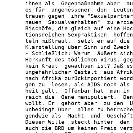
       ihnen als  Gegenmaßnahme aber  au
       es für  angemessener, den  Leuten
       trauen gegen  ihre "Sexualpartner
       neuen "Sexualverhalten"  zu erzie
       Bischöfe, die gleich auf eine Hoc
       tionsreichen Sexpraktiken  hoffen
       teln mißtraut,  setzt er auf die 
       Klarstellung über Sinn und Zweck 
       - Schließlich: Warum  äußert sich
       Herkunft des tödlichen Virus, geg
       kein Kraut  gewachsen ist? Daß es
       ungefährlicher Gestalt  aus Afrik
       nach Afrika zurückimportiert word
       gen zu  lesen, als AIDS noch als 
       heit galt.  Offenbar hat  man in 
       reich die  Gene manipuliert.  Den
       wollt. Er  gehört aber  zu den  U
       unbedingt über  alles zu herrsche
       gendwie als  Macht- und  Geschäft
       Dieser Wille  steckt hinter  den 
       auch die BRD um keinen Preis verz