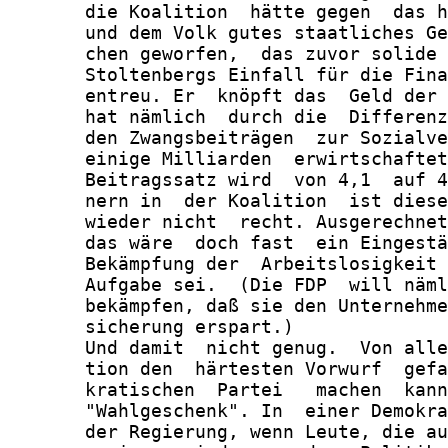
       die Koalition  hätte gegen  das h
       und dem Volk gutes staatliches Ge
       chen geworfen,  das zuvor solide 
       Stoltenbergs Einfall für die Fina
       entreu. Er  knöpft das  Geld der 
       hat nämlich  durch die  Differenz
       den Zwangsbeiträgen  zur Sozialve
       einige Milliarden  erwirtschaftet
       Beitragssatz wird  von 4,1  auf 4
       nern in  der Koalition  ist diese
       wieder nicht  recht. Ausgerechnet
       das wäre  doch fast  ein Eingestä
       Bekämpfung der  Arbeitslosigkeit 
       Aufgabe sei.  (Die FDP  will näml
       bekämpfen, daß sie den Unternehme
       sicherung erspart.)

       Und damit  nicht genug.  Von alle
       tion den  härtesten Vorwurf  gefa
       kratischen  Partei   machen  kann
       "Wahlgeschenk". In  einer Demokra
       der Regierung, wenn Leute, die au