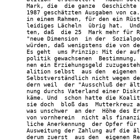
       Mark, die  die ganze  Geschichte 
       1987 geschätzten Ausgaben von ca.
       in einem Rahmen, für den ein Rüst
       leidiges Lächeln  übrig hat.  Und
       ten, daß  die 25  Mark mehr für R
       "neue Dimension  in der  Sozialpo
       würden, daß wenigstens die von de
       Es geht  ums Prinzip: Mit der auf
       politik gewachsenen  Bestimmung, 
       nen ein Erziehungsgeld zuzugesteh
       alition selbst  aus den  eigenen 
       Selbstverständlich nicht wegen de
       dern weil  der "Ausschluß der ält
       nung durchs Vaterland einer Diskr
       käme. Und  schon hatte die Koalit
       sie doch  bloß das  Mutterkreuz a
       was unschwer  an der  Höhe des Er
       von vornherein  nicht als finanzi
       liche Anerkennung  der Opfer für 
       Ausweitung der Zahlung auf die äl
       derum zuerst  aus den  eigenen Re