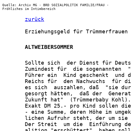
Quelle: Archiv MG - BRD SOZIALPOLITIK FAMILIE/FRAU -
Fröhliches im Intimbereich
zurück
       Erziehungsgeld für Trümmerfrauen

       ALTWEIBERSOMMER
       Sollte sich  der Dienst für Deuts
       Zumindest für  die sogenannten  "
       Führer ein  Kind geschenkt  und d
       Reichs für  den Nachwuchs  für di
       es sich  auszahlen, daß  "sie dur
       gesorgt hätten,  daß der  Generat
       Zukunft hat"  (Trümmerbaby Kohl).
       Exakt DM 25.- pro Kind sollen die
       - eine Summe, deren Höhe im umgek
       lichen Aufruhr steht, der um sie 
       Der Streit  um die  Einführung de
       alition "erschüttert"  haben soll