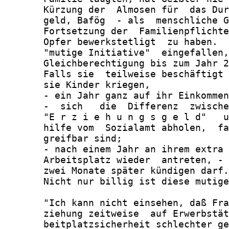
       Kürzung der  Almosen für  das Dur
       geld, Bafög  - als  menschliche G
       Fortsetzung der  Familienpflichte
       Opfer bewerkstetligt  zu haben.  
       "mutige Initiative"  eingefallen,
       Gleichberechtigung bis zum Jahr 2
       Falls sie  teilweise beschäftigt 
       sie Kinder kriegen,

       - ein Jahr ganz auf ihr Einkommen
       -  sich   die  Differenz  zwische
       "E r z i e h u n g s g e l d"   u
       hilfe vom  Sozialamt abholen,  fa
       greifbar sind;

       - nach einem Jahr an ihrem extra 
       Arbeitsplatz wieder  antreten, - 
       zwei Monate später kündigen darf.

       Nicht nur billig ist diese mutige
       "Ich kann nicht einsehen, daß Fra
       ziehung zeitweise  auf Erwerbstät
       beitplatzsicherheit schlechter ge