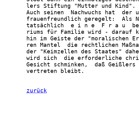
       lers Stiftung "Mutter und Kind".

       Auch seinen  Nachwuchs hat  der u
       frauenfreundlich geregelt:  Als N
       tatsächlich  e i n e  F r a u  be
       riums für Familie wird - darauf k
       hin im Geiste der "moralischen Er
       ren Mantel  die rechtlichen Maßna
       der "Keimzellen des Staates" dahe
       wird sich  die erforderliche chri
       Gesicht schminken,  daß Geißlers 
       vertreten bleibt.

zurück