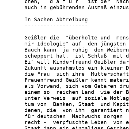
       chen,   d a f ü r   ist der  Nach
       auch in gebührenden Ausmaß einzus
       In Sachen Abtreibung

       --------------------

       Geißler die  "überholte und  mens
       mir-Ideologie" auf  den jüngsten 
       Bauch kann  ja ruhig  den Weibern
       scheppert hat,  ist Schluß  mit d
       Ei" will Kinderfreund Geißler dar
       Zukunft ausnahmslos ein kleiner D
       die Frau  sich ihre  Mutterschaft
       Frauenfreund Geißler kennt materi
       als Vorwand, sich vom Gebären drü
       einem so  reichen Land  wie der B
       unter Verweis  auf soziale Notlag
       tum von  Banken, Staat  und Kapit
       denen, die  von ihm  garantiert n
       für deutschen  Nachwuchs sorgen  
       recht -  verpfuschte Leben  von e
       Staat dann ein einmaliges Geschen