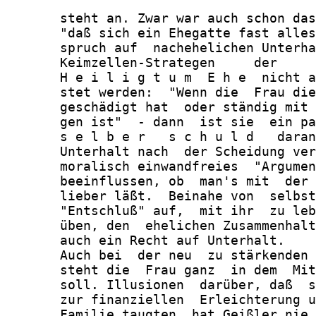
       steht an. Zwar war auch schon das
       "daß sich ein Ehegatte fast alles
       spruch auf  nachehelichen Unterha
       Keimzellen-Strategen     der     
       H e i l i g t u m  E h e  nicht a
       stet werden:  "Wenn die  Frau die
       geschädigt hat  oder ständig mit 
       gen ist"  - dann  ist sie  ein pa
       s e l b e r   s c h u l d   daran
       Unterhalt nach  der Scheidung ver
       moralisch einwandfreies  "Argumen
       beeinflussen, ob  man's mit  der 
       lieber läßt.  Beinahe von  selbst
       "Entschluß" auf,  mit ihr  zu leb
       üben, den  ehelichen Zusammenhalt
       auch ein Recht auf Unterhalt.

       Auch bei  der neu  zu stärkenden 
       steht die  Frau ganz  in dem  Mit
       soll. Illusionen  darüber, daß  s
       zur finanziellen  Erleichterung u
       Familie taugten, hat Geißler nie 