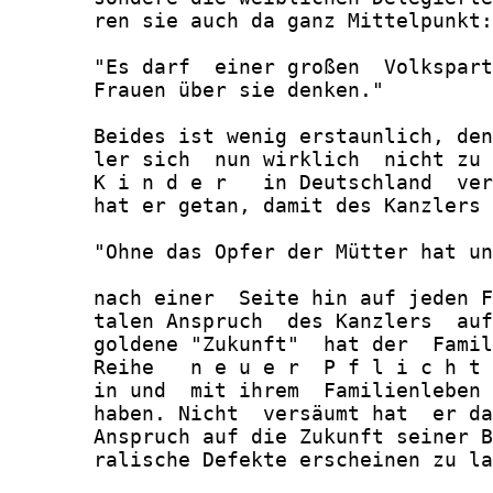
       ren sie auch da ganz Mittelpunkt:

       "Es darf  einer großen  Volkspart
       Frauen über sie denken."

       Beides ist wenig erstaunlich, den
       ler sich  nun wirklich  nicht zu 
       K i n d e r   in Deutschland  ver
       hat er getan, damit des Kanzlers 
       "Ohne das Opfer der Mütter hat un
       nach einer  Seite hin auf jeden F
       talen Anspruch  des Kanzlers  auf
       goldene "Zukunft"  hat der  Famil
       Reihe   n e u e r  P f l i c h t 
       in und  mit ihrem  Familienleben 
       haben. Nicht  versäumt hat  er da
       Anspruch auf die Zukunft seiner B
       ralische Defekte erscheinen zu la