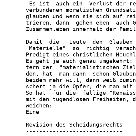
       "Es ist  auch ein  Verlust der re
       verbundenen moralischen Grundsätz
       glauben und wenn sie sich auf rei
       trieren, dann  gehen eben  auch G
       Zusammenleben innerhalb der Famil
       Damit  die   Leute  den  Glauben 
       "Materielle"  so  richtig  verach
       Predigt eines christlichen Heuchl
       Es geht ja auch genau umgekehrt: 
       tern der  "materialistischen Ziel
       den, hat  man dann  schon Glauben
       beidem mehr will, dann weiß zumin
       schert ja die Opfer, die man mit 
       So hat  für die  fällige "Renaiss
       mit den tugendlosen Freiheiten, d
       weichen:

       Eine

       Revision des Scheidungsrechts

       -----------------------------
