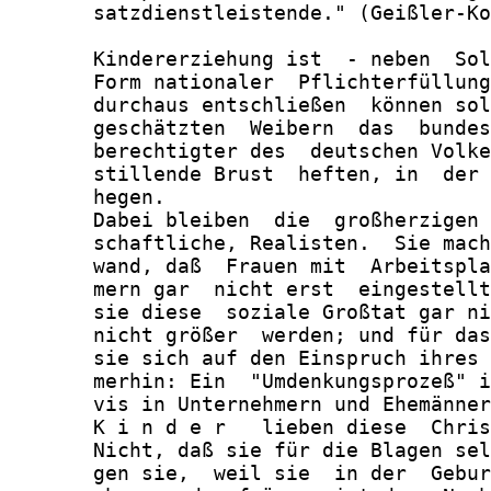
       satzdienstleistende." (Geißler-Ko
       Kindererziehung ist  - neben  Sol
       Form nationaler  Pflichterfüllung
       durchaus entschließen  können sol
       geschätzten  Weibern  das  bundes
       berechtigter des  deutschen Volke
       stillende Brust  heften, in  der 
       hegen.

       Dabei bleiben  die  großherzigen 
       schaftliche, Realisten.  Sie mach
       wand, daß  Frauen mit  Arbeitspla
       mern gar  nicht erst  eingestellt
       sie diese  soziale Großtat gar ni
       nicht größer  werden; und für das
       sie sich auf den Einspruch ihres 
       merhin: Ein  "Umdenkungsprozeß" i
       vis in Unternehmern und Ehemänner
       K i n d e r   lieben diese  Chris
       Nicht, daß sie für die Blagen sel
       gen sie,  weil sie  in der  Gebur