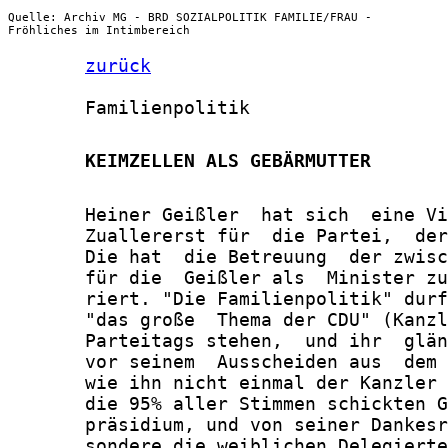
Quelle: Archiv MG - BRD SOZIALPOLITIK FAMILIE/FRAU -
Fröhliches im Intimbereich
zurück
       Familienpolitik

       KEIMZELLEN ALS GEBÄRMUTTER
       Heiner Geißler  hat sich  eine Vi
       Zuallererst für  die Partei,  der
       Die hat  die Betreuung  der zwisc
       für die  Geißler als  Minister zu
       riert. "Die Familienpolitik" durf
       "das große  Thema der CDU" (Kanzl
       Parteitags stehen,  und ihr  glän
       vor seinem  Ausscheiden aus  dem 
       wie ihn nicht einmal der Kanzler 
       die 95% aller Stimmen schickten G
       präsidium, und von seiner Dankesr
       sondere die weiblichen Delegierte