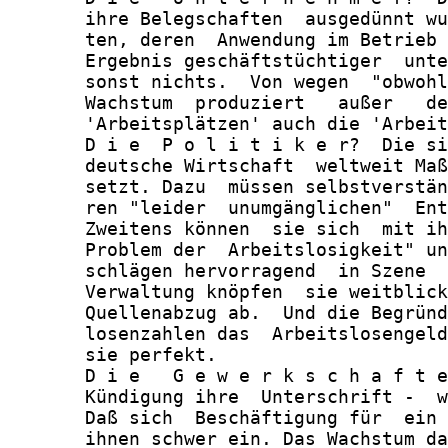
       ihre Belegschaften  ausgedünnt wu
       ten, deren  Anwendung im Betrieb 
       Ergebnis geschäftstüchtiger  unte
       sonst nichts.  Von wegen  "obwohl
       Wachstum  produziert   außer   de
       'Arbeitsplätzen' auch die 'Arbeit
       D i e  P o l i t i k e r?  Die si
       deutsche Wirtschaft  weltweit Maß
       setzt. Dazu  müssen selbstverstän
       ren "leider  unumgänglichen"  Ent
       Zweitens können  sie sich  mit ih
       Problem der  Arbeitslosigkeit" un
       schlägen hervorragend  in Szene  
       Verwaltung knöpfen  sie weitblick
       Quellenabzug ab.  Und die Begründ
       losenzahlen das  Arbeitslosengeld
       sie perfekt.

       D i e   G e w e r k s c h a f t e
       Kündigung ihre  Unterschrift -  w
       Daß sich  Beschäftigung für  ein 
       ihnen schwer ein. Das Wachstum da