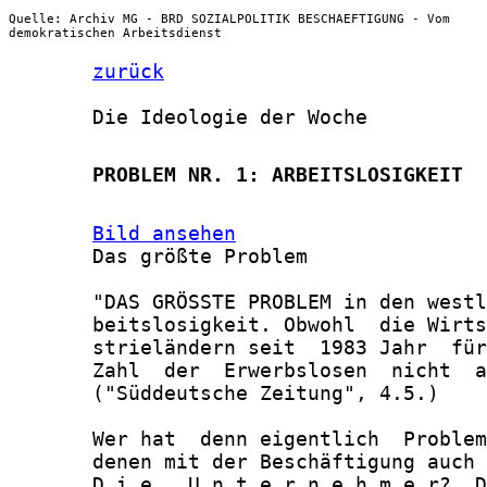
Quelle: Archiv MG - BRD SOZIALPOLITIK BESCHAEFTIGUNG - Vom
demokratischen Arbeitsdienst
zurück
       Die Ideologie der Woche

       PROBLEM NR. 1: ARBEITSLOSIGKEIT
Bild ansehen
       Das größte Problem

       "DAS GRÖSSTE PROBLEM in den westl
       beitslosigkeit. Obwohl  die Wirts
       strieländern seit  1983 Jahr  für
       Zahl  der  Erwerbslosen  nicht  a
       ("Süddeutsche Zeitung", 4.5.)

       Wer hat  denn eigentlich  Problem
       denen mit der Beschäftigung auch 
       D i e   U n t e r n e h m e r?  D