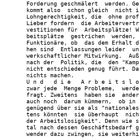
       Forderung geschmälert  werden. Ge
       kommt also  schon gleich  nicht i
       Lohngerechtigkeit, die  ohne prof
       Lieber fordern  die Arbeitervertr
       vestitionen für  Arbeitsplätze! W
       beitsplätze  gestrichen  werden, 
       Funktionäre, ob  das dem Erhalt d
       hen sind  Entlassungen leider  un
       werkschaftlicher Mitwirkung.  Auß
       nach der  Politik, die  den "Kamp
       nicht entschieden genug führt. Da
       nichts machen.

       U n d   d i e   A r b e i t s l o
       zwar jede  Menge Probleme,  werde
       fragt. Zweitens  haben sie  ander
       auch noch  darum kümmern,  ob in 
       genügend über sie als "nationales
       tens könnten  sie überhaupt  nich
       der Arbeitslosigkeit". Denn wie s
       tal nach dessen Geschäftsbedarf g
       wender dazu zwingen, sie weiterhi