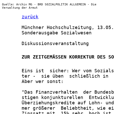
Quelle: Archiv MG - BRD SOZIALPOLITIK ALLGEMEIN - Die
Verwaltung der Armut
zurück
       Münchner Hochschulzeitung, 13.05.
       Sonderausgabe Sozialwesen

       Diskussionsveranstaltung

       ZUR ZEITGEMÄSSEN KORREKTUR DES SO
       Eins ist  sicher: Wer vom Sozials
       ter -  sie üben  schließlich in  
       Aber wer sonst:

       "Das Finanzverhalten  der Bundesb
       stigen konjunkturellen  Entwicklu
       Überziehungskredite auf Lohn- und
       mer größerer  Beliebtheit, wie ei
       Zinssatz mit  15% sehr  hoch ist,