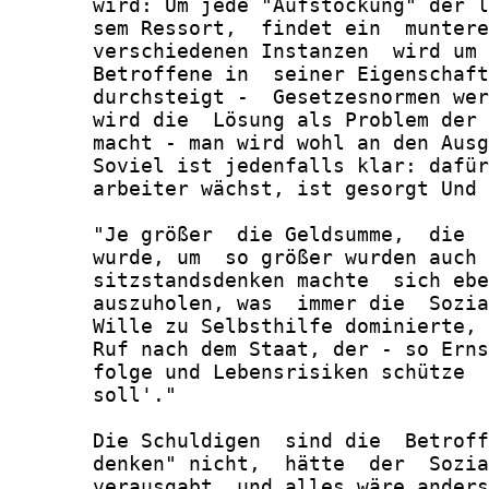
       wird: Um jede "Aufstockung" der l
       sem Ressort,  findet ein  muntere
       verschiedenen Instanzen  wird um 
       Betroffene in  seiner Eigenschaft
       durchsteigt -  Gesetzesnormen wer
       wird die  Lösung als Problem der 
       macht - man wird wohl an den Ausg
       Soviel ist jedenfalls klar: dafür
       arbeiter wächst, ist gesorgt Und 
       "Je größer  die Geldsumme,  die  
       wurde, um  so größer wurden auch 
       sitzstandsdenken machte  sich ebe
       auszuholen, was  immer die  Sozia
       Wille zu Selbsthilfe dominierte, 
       Ruf nach dem Staat, der - so Erns
       folge und Lebensrisiken schütze

       soll'."

       Die Schuldigen  sind die  Betroff
       denken" nicht,  hätte  der  Sozia
       verausgabt, und alles wäre anders