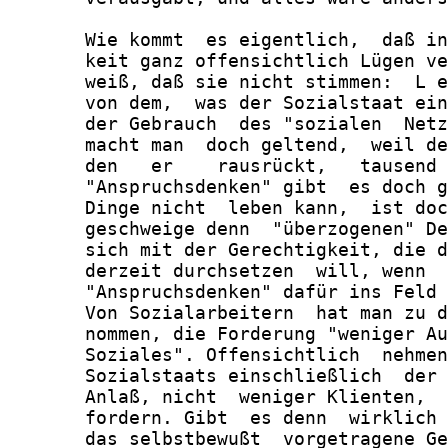
       Wie kommt  es eigentlich,  daß in
       keit ganz offensichtlich Lügen ve
       weiß, daß sie nicht stimmen:  L e
       von dem,  was der Sozialstaat ein
       der Gebrauch  des "sozialen  Netz
       macht man  doch geltend,  weil de
       den   er    rausrückt,   tausend 
       "Anspruchsdenken" gibt  es doch g
       Dinge nicht  leben kann,  ist doc
       geschweige denn  "überzogenen" De
       sich mit der Gerechtigkeit, die d
       derzeit durchsetzen  will, wenn  
       "Anspruchsdenken" dafür ins Feld 
       Von Sozialarbeitern  hat man zu d
       nommen, die Forderung "weniger Au
       Soziales". Offensichtlich  nehmen
       Sozialstaats einschließlich  der 
       Anlaß, nicht  weniger Klienten,  
       fordern. Gibt  es denn  wirklich 
       das selbstbewußt  vorgetragene Ge