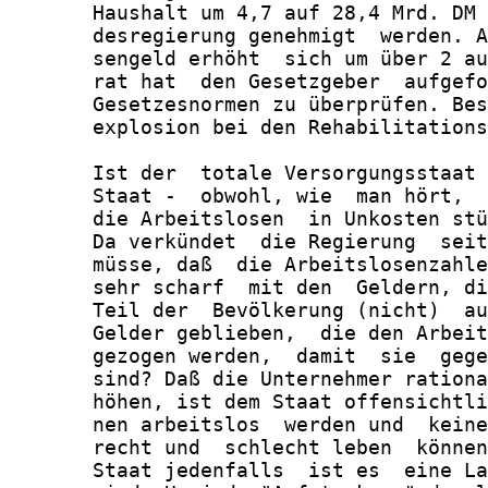
       Haushalt um 4,7 auf 28,4 Mrd. DM 
       desregierung genehmigt  werden. A
       sengeld erhöht  sich um über 2 au
       rat hat  den Gesetzgeber  aufgefo
       Gesetzesnormen zu überprüfen. Bes
       explosion bei den Rehabilitations
       Ist der  totale Versorgungsstaat 
       Staat -  obwohl, wie  man hört,  
       die Arbeitslosen  in Unkosten stü
       Da verkündet  die Regierung  seit
       müsse, daß  die Arbeitslosenzahle
       sehr scharf  mit den  Geldern, di
       Teil der  Bevölkerung (nicht)  au
       Gelder geblieben,  die den Arbeit
       gezogen werden,  damit  sie  gege
       sind? Daß die Unternehmer rationa
       höhen, ist dem Staat offensichtli
       nen arbeitslos  werden und  keine
       recht und  schlecht leben  können
       Staat jedenfalls  ist es  eine La