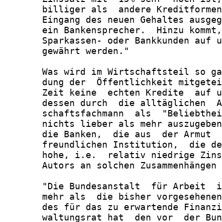
       billiger als  andere Kreditformen
       Eingang des neuen Gehaltes ausgeg
       ein Bankensprecher.  Hinzu kommt,
       Sparkassen- oder Bankkunden auf u
       gewährt werden."

       Was wird im Wirtschaftsteil so ga
       dung der  Öffentlichkeit mitgetei
       Zeit keine  echten Kredite  auf u
       dessen durch  die alltäglichen  A
       schaftsfachmann  als  "Beliebthei
       nichts lieber als mehr auszugeben
       die Banken,  die aus  der Armut  
       freundlichen Institution,  die de
       hohe, i.e.  relativ niedrige Zins
       Autors an solchen Zusammenhängen 
       "Die Bundesanstalt  für Arbeit  i
       mehr als  die bisher vorgesehenen
       des für das zu erwartende Finanzi
       waltungsrat hat  den vor  der Bun