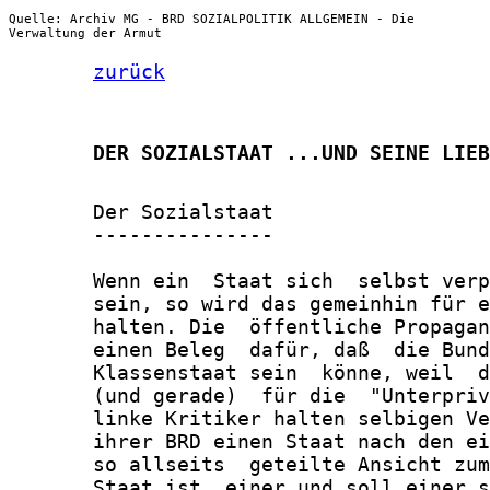
Quelle: Archiv MG - BRD SOZIALPOLITIK ALLGEMEIN - Die
Verwaltung der Armut
zurück
       DER SOZIALSTAAT ...UND SEINE LIEB
       Der Sozialstaat

       ---------------

       Wenn ein  Staat sich  selbst verp
       sein, so wird das gemeinhin für e
       halten. Die  öffentliche Propagan
       einen Beleg  dafür, daß  die Bund
       Klassenstaat sein  könne, weil  d
       (und gerade)  für die  "Unterpriv
       linke Kritiker halten selbigen Ve
       ihrer BRD einen Staat nach den ei
       so allseits  geteilte Ansicht zum
       Staat ist  einer und soll einer s