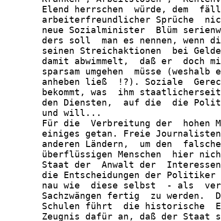
       Elend herrschen  würde, dem  fäll
       arbeiterfreundlicher Sprüche  nic
       neue Sozialminister  Blüm serienw
       ders soll  man es nennen, wenn di
       seinen Streichaktionen  bei Gelde
       damit abwimmelt,  daß er  doch mi
       sparsam umgehen  müsse (weshalb e
       anheben ließ  !?). Soziale  Gerec
       bekommt, was  ihm staatlicherseit
       den Diensten,  auf die  die Polit
       und will...

       Für die  Verbreitung der  hohen M
       einiges getan. Freie Journalisten
       anderen Ländern,  um den  falsche
       überflüssigen Menschen  hier nich
       Staat der  Anwalt der  Interessen
       die Entscheidungen der Politiker 
       nau wie  diese selbst  - als  ver
       Sachzwängen fertig  zu werden.  D
       Schulen führt  die historische  E
       Zeugnis dafür an, daß der Staat s