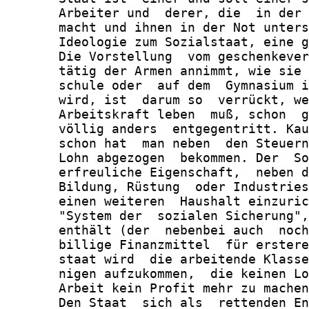
       Arbeiter und  derer, die  in der 
       macht und ihnen in der Not unters
       Ideologie zum Sozialstaat, eine g
       Die Vorstellung  vom geschenkever
       tätig der Armen annimmt, wie sie 
       schule oder  auf dem  Gymnasium i
       wird, ist  darum so  verrückt, we
       Arbeitskraft leben  muß, schon  g
       völlig anders  entgegentritt. Kau
       schon hat  man neben  den Steuern
       Lohn abgezogen  bekommen. Der  So
       erfreuliche Eigenschaft,  neben d
       Bildung, Rüstung  oder Industries
       einen weiteren  Haushalt einzuric
       "System der  sozialen Sicherung",
       enthält (der  nebenbei auch  noch
       billige Finanzmittel  für erstere
       staat wird  die arbeitende Klasse
       nigen aufzukommen,  die keinen Lo
       Arbeit kein Profit mehr zu machen
       Den Staat  sich als  rettenden En