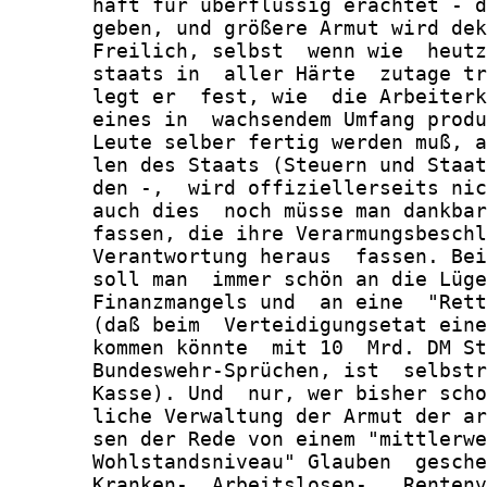
       haft für überflüssig erachtet - d
       geben, und größere Armut wird dek
       Freilich, selbst  wenn wie  heutz
       staats in  aller Härte  zutage tr
       legt er  fest, wie  die Arbeiterk
       eines in  wachsendem Umfang produ
       Leute selber fertig werden muß, a
       len des Staats (Steuern und Staat
       den -,  wird offiziellerseits nic
       auch dies  noch müsse man dankbar
       fassen, die ihre Verarmungsbeschl
       Verantwortung heraus  fassen. Bei
       soll man  immer schön an die Lüge
       Finanzmangels und  an eine  "Rett
       (daß beim  Verteidigungsetat eine
       kommen könnte  mit 10  Mrd. DM St
       Bundeswehr-Sprüchen, ist  selbstr
       Kasse). Und  nur, wer bisher scho
       liche Verwaltung der Armut der ar
       sen der Rede von einem "mittlerwe
       Wohlstandsniveau" Glauben  gesche
       Kranken-, Arbeitslosen-,  Rentenv