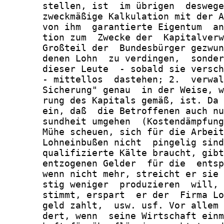
       stellen, ist  im übrigen  deswege
       zweckmäßige Kalkulation mit der A
       von ihm  garantierte Eigentum  an
       tion zum  Zwecke der  Kapitalverw
       Großteil der  Bundesbürger gezwun
       denen Lohn  zu verdingen,  sonder
       dieser Leute  - sobald sie versch
       - mittellos  dastehen; 2.  verwal
       Sicherung" genau  in der Weise, w
       rung des Kapitals gemäß, ist. Da 
       ein, daß  die Betroffenen auch nu
       sundheit umgehen  (Kostendämpfung
       Mühe scheuen, sich für die Arbeit
       Lohneinbußen nicht  pingelig sind
       qualifizierte Kälte braucht, gibt
       entzogenen Gelder  für die  entsp
       wenn nicht mehr, streicht er sie 
       stig weniger  produzieren  will, 
       stimmt, erspart  er der  Firma Lo
       geld zahlt,  usw. usf. Vor allem 
       dert, wenn  seine Wirtschaft einm