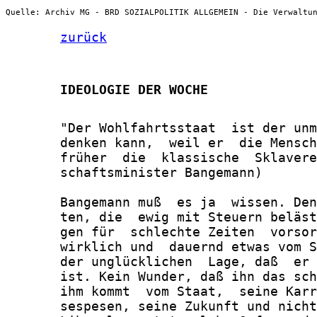
Quelle: Archiv MG - BRD SOZIALPOLITIK ALLGEMEIN - Die Verwaltu
zurück
       IDEOLOGIE DER WOCHE
       "Der Wohlfahrtsstaat  ist der unm
       denken kann,  weil er  die Mensch
       früher  die  klassische  Sklavere
       schaftsminister Bangemann)

       Bangemann muß  es ja  wissen. Den
       ten, die  ewig mit Steuern beläst
       gen für  schlechte Zeiten  vorsor
       wirklich und  dauernd etwas vom S
       der unglücklichen  Lage, daß  er 
       ist. Kein Wunder, daß ihn das sch
       ihm kommt  vom Staat,  seine Karr
       sespesen, seine Zukunft und nicht