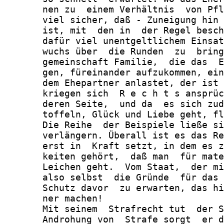
       nen zu  einem Verhältnis  von Pfl
       viel sicher, daß - Zuneigung hin 
       ist, mit  den in  der Regel besch
       dafür viel unentgeltlichem Einsat
       wuchs über  die Runden  zu  bring
       gemeinschaft Familie,  die das  E
       gen, füreinander aufzukommen, ein
       dem Ehepartner anlastet, der ist 
       kriegen sich  R e c h t s ansprüc
       deren Seite,  und da  es sich zud
       toffeln, Glück und Liebe geht, fl
       Die Reihe  der Beispiele ließe si
       verlängern. Überall ist es das Re
       erst in  Kraft setzt, in dem es z
       keiten gehört,  daß man  für mate
       Leichen geht.  Vom Staat,  der mi
       also selbst  die Gründe  für das 
       Schutz davor  zu erwarten, das hi
       ner machen!

       Mit seinem  Strafrecht tut  der S
       Androhung von  Strafe sorgt  er d