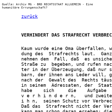
Quelle: Archiv MG - BRD RECHTSSTAAT ALLGEMEIN - Eine
humanitäre Errungenschaft?
zurück
       VERHINDERT DAS STRAFRECHT VERBREC
       Kaum wurde eine Oma überfallen, w
       dung des  Strafrechts laut.  Ganz
       nehmen dem  Fall, daß  es unsiche
       Straße zu  begeben, und rufen nac
       ter in der Überzeugung, daß nur s
       barn, der ihnen ans Leder will, g
       nach der  Gewalt des  Rechts täus
       in seinem  Adressaten, der  Staat
       habe    sich     die    Aufgabe  
       v e r h i n d e r n,   und zweite
       i h n,  seinen Schutz vor Verbrec
       Daß das  Strafrecht nicht der Ver
       kann man schon daran ersehen: die