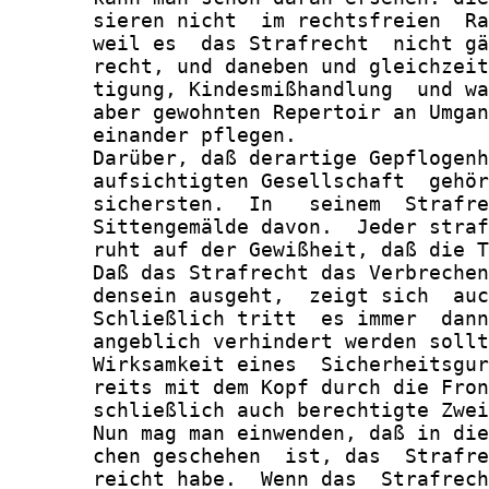
       sieren nicht  im rechtsfreien  Ra
       weil es  das Strafrecht  nicht gä
       recht, und daneben und gleichzeit
       tigung, Kindesmißhandlung  und wa
       aber gewohnten Repertoir an Umgan
       einander pflegen.

       Darüber, daß derartige Gepflogenh
       aufsichtigten Gesellschaft  gehör
       sichersten.  In   seinem  Strafre
       Sittengemälde davon.  Jeder straf
       ruht auf der Gewißheit, daß die T
       Daß das Strafrecht das Verbrechen
       densein ausgeht,  zeigt sich  auc
       Schließlich tritt  es immer  dann
       angeblich verhindert werden sollt
       Wirksamkeit eines  Sicherheitsgur
       reits mit dem Kopf durch die Fron
       schließlich auch berechtigte Zwei
       Nun mag man einwenden, daß in die
       chen geschehen  ist, das  Strafre
       reicht habe.  Wenn das  Strafrech