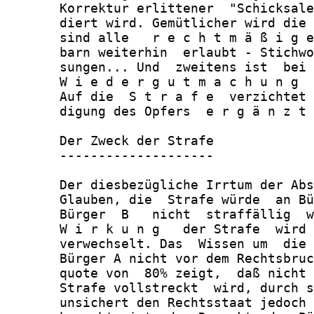
       Korrektur erlittener  "Schicksale
       diert wird. Gemütlicher wird die 
       sind alle   r e c h t m ä ß i g e
       barn weiterhin  erlaubt - Stichwo
       sungen... Und  zweitens ist  bei 
       W i e d e r g u t m a c h u n g  
       Auf die  S t r a f e  verzichtet 
       digung des Opfers  e r g ä n z t 
       Der Zweck der Strafe

       --------------------

       Der diesbezügliche Irrtum der Abs
       Glauben, die  Strafe würde  an Bü
       Bürger  B   nicht  straffällig  w
       W i r k u n g   der Strafe  wird 
       verwechselt. Das  Wissen um  die 
       Bürger A nicht vor dem Rechtsbruc
       quote von  80% zeigt,  daß nicht 
       Strafe vollstreckt  wird, durch s
       unsichert den Rechtsstaat jedoch 