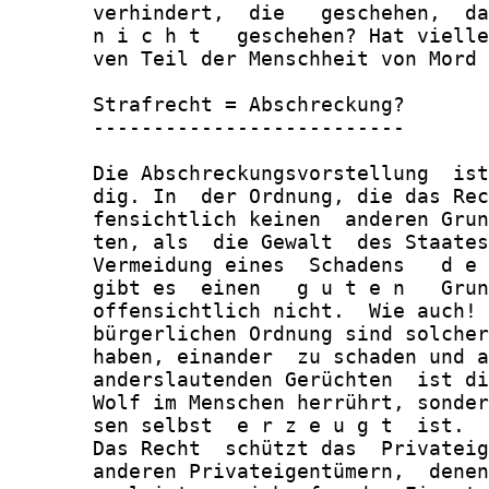
       verhindert,  die   geschehen,  da
       n i c h t   geschehen? Hat vielle
       ven Teil der Menschheit von Mord 
       Strafrecht = Abschreckung?

       --------------------------

       Die Abschreckungsvorstellung  ist
       dig. In  der Ordnung, die das Rec
       fensichtlich keinen  anderen Grun
       ten, als  die Gewalt  des Staates
       Vermeidung eines  Schadens   d e 
       gibt es  einen   g u t e n   Grun
       offensichtlich nicht.  Wie auch! 
       bürgerlichen Ordnung sind solcher
       haben, einander  zu schaden und a
       anderslautenden Gerüchten  ist di
       Wolf im Menschen herrührt, sonder
       sen selbst  e r z e u g t  ist.

       Das Recht  schützt das  Privateig
       anderen Privateigentümern,  denen