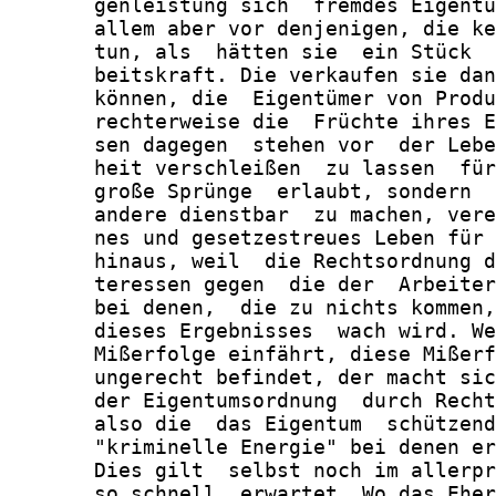
       genleistung sich  fremdes Eigentu
       allem aber vor denjenigen, die ke
       tun, als  hätten sie  ein Stück  
       beitskraft. Die verkaufen sie dan
       können, die  Eigentümer von Produ
       rechterweise die  Früchte ihres E
       sen dagegen  stehen vor  der Lebe
       heit verschleißen  zu lassen  für
       große Sprünge  erlaubt, sondern  
       andere dienstbar  zu machen, vere
       nes und gesetzestreues Leben für 
       hinaus, weil  die Rechtsordnung d
       teressen gegen  die der  Arbeiter
       bei denen,  die zu nichts kommen,
       dieses Ergebnisses  wach wird. We
       Mißerfolge einfährt, diese Mißerf
       ungerecht befindet, der macht sic
       der Eigentumsordnung  durch Recht
       also die  das Eigentum  schützend
       "kriminelle Energie" bei denen er
       Dies gilt  selbst noch im allerpr
       so schnell  erwartet. Wo das Eher