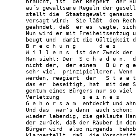
       braucht, ist  der Respekt  der Bü
       aufs gewaltsame Regeln der gesell
       stellt die  Staatsgewalt genauso 
       versagt wird:  Sie läßt  den Rech
       geahndet, daß  er es  wagte, sich
       Nun wird er mit Freiheitsentzug u
       beugt und  damit die Gültigkeit d
       B r e c h u n g       d e s      
       W i l l e n s  ist der Zweck der 
       Man sieht: Der  S c h a d e n,  d
       nicht der,  der einem   B ü r g e
       sehr viel  prinzipiellerer. Wenn 
       werden, reagiert  der   S t a a t
       das er  beseitigt, hat  mit dem S
       gentum eines Bürgers nur so viel 
       Verletzung       s e i n e s     
       G e h o r s a m  entdeckt und ahn
       Und das  war's dann  auch schon: 
       wieder lebendig, die geklaute Han
       der zurück, daß der Räuber in den
       Bürger wird  also nirgends  behob
       klargestellt, daß  die Vorschrift