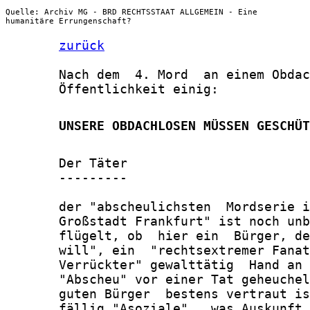
Quelle: Archiv MG - BRD RECHTSSTAAT ALLGEMEIN - Eine
humanitäre Errungenschaft?
zurück
       Nach dem  4. Mord  an einem Obdac
       Öffentlichkeit einig:

       UNSERE OBDACHLOSEN MÜSSEN GESCHÜT
       Der Täter

       ---------

       der "abscheulichsten  Mordserie i
       Großstadt Frankfurt" ist noch unb
       flügelt, ob  hier ein  Bürger, de
       will", ein  "rechtsextremer Fanat
       Verrückter" gewalttätig  Hand an 
       "Abscheu" vor einer Tat geheuchel
       guten Bürger  bestens vertraut is
       fällig "Asoziale",  was Auskunft 