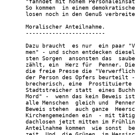
       "fahndet mit hohem Personaleinsat
       So kommen  in einem demokratische
       losen noch in den Genuß verbreite
       Moralischer Anteilnahme.

       ------------------------

       Dazu braucht  es nur  ein paar "V
       men" - und schon entdecken diesel
       sten Sorgen  ansonsten das  saube
       zählt, ein  Herz für  Penner. Die
       die freie Presse die "Verwerflich
       der Person des Opfers beurteilt -
       brecherisch, eine  Prostituierte 
       Stadtstreicher statt  eines Buchh
       Mord" -  wenn das kein Beweis ist
       alle Menschen  gleich und  Penner
       Beweis stehen  auch ganze  Heersc
       Kirchengemeinden ein  - mit tätig
       dachlosen jetzt mitten im Frühlin
       Anteilnahme kommen  wie sonst  be
       zeit. Und  die Grünen  im Hessisc