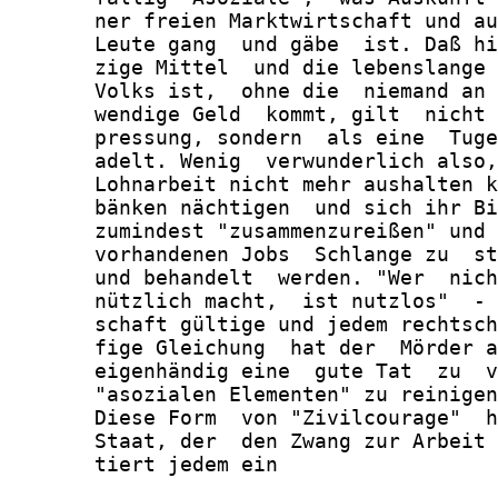
       ner freien Marktwirtschaft und au
       Leute gang  und gäbe  ist. Daß hi
       zige Mittel  und die lebenslange 
       Volks ist,  ohne die  niemand an 
       wendige Geld  kommt, gilt  nicht 
       pressung, sondern  als eine  Tuge
       adelt. Wenig  verwunderlich also,
       Lohnarbeit nicht mehr aushalten k
       bänken nächtigen  und sich ihr Bi
       zumindest "zusammenzureißen" und 
       vorhandenen Jobs  Schlange zu  st
       und behandelt  werden. "Wer  nich
       nützlich macht,  ist nutzlos"  - 
       schaft gültige und jedem rechtsch
       fige Gleichung  hat der  Mörder a
       eigenhändig eine  gute Tat  zu  v
       "asozialen Elementen" zu reinigen
       Diese Form  von "Zivilcourage"  h
       Staat, der  den Zwang zur Arbeit 
       tiert jedem ein
