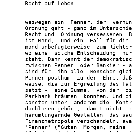
       Recht auf Leben

       ---------------

       weswegen ein  Penner, der  verhun
       Ordnung geht - ganz im Unterschie
       Recht und  Ordnung versessenen  B
       ist Mord,  und ein  Fall für die 
       mand unbefugterweise  zum Richter
       wo eine  solche Entscheidung  nur
       steht. Dann kennt der demokratisc
       zwischen Penner  oder Bankier - a
       sind für  ihn alle  Menschen glei
       Penner posthum  zu der  Ehre, daß
       weise, die zur Ergreifung des Tät
       setzt -  eine Summe,  von der  di
       Parkbank träumen  konnten. Und di
       sonsten unter  anderem die  Kontr
       dachlosen gehört,  damit nicht  z
       herumlungernde Gestalten  das sau
       Finanzmetropole verschandeln, ava
       "Penner" ("Guten  Morgen, meine  