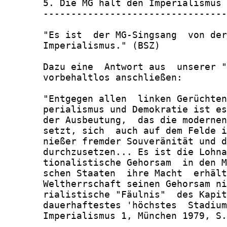
       5. Die MG hält den Imperialismus 
       ---------------------------------
       "Es ist  der MG-Singsang  von der
       Imperialismus." (BSZ)

       Dazu eine  Antwort aus  unserer "
       vorbehaltlos anschließen:

       "Entgegen allen  linken Gerüchten
       perialismus und Demokratie ist es
       der Ausbeutung,  das die modernen
       setzt, sich  auch auf dem Felde i
       nießer fremder Souveränität und d
       durchzusetzen... Es ist die Lohna
       tionalistische Gehorsam  in den M
       schen Staaten  ihre Macht  erhält
       Weltherrschaft seinen Gehorsam ni
       rialistische "Fäulnis"  des Kapit
       dauerhaftestes 'höchstes  Stadium
       Imperialismus 1, München 1979, S.