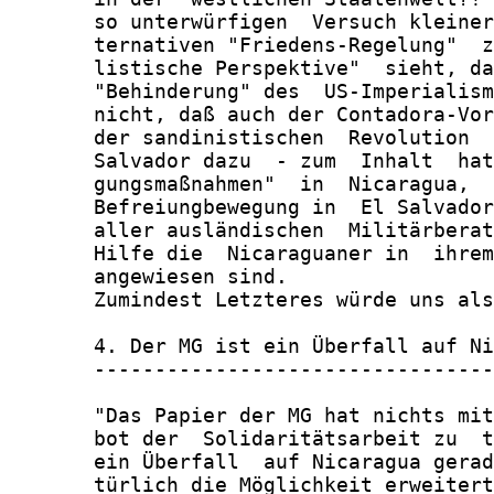
       so unterwürfigen  Versuch kleiner
       ternativen "Friedens-Regelung"  z
       listische Perspektive"  sieht, da
       "Behinderung" des  US-Imperialism
       nicht, daß auch der Contadora-Vor
       der sandinistischen  Revolution  
       Salvador dazu  - zum  Inhalt  hat
       gungsmaßnahmen"  in  Nicaragua,  
       Befreiungbewegung in  El Salvador
       aller ausländischen  Militärberat
       Hilfe die  Nicaraguaner in  ihrem
       angewiesen sind.

       Zumindest Letzteres würde uns als
       4. Der MG ist ein Überfall auf Ni
       ---------------------------------
       "Das Papier der MG hat nichts mit
       bot der  Solidaritätsarbeit zu  t
       ein Überfall  auf Nicaragua gerad
       türlich die Möglichkeit erweitert