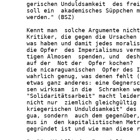
       gerischen Unduldsamkeit  des frei
       soll ein  akademisches Süppchen m
       werden." (BSZ)

       Kennt man  solche Argumente nicht
       Kritiker, die gegen die Ursachen 
       was haben und damit jedes moralis
       die Opfer  des Imperialismus verm
       tigen Almosen  spenden, und  desh
       auf der  Not der  Opfer kochen?  
       die nicaraguanischen  Opfer des I
       wahrlich genug, was denen fehlt (
       etwas ganz anderes: eine Gegnersc
       sen wirksam  in die  Schranken we
       "Solidaritätsarbeit" macht leider
       nicht nur  ziemlich gleichgültig 
       kriegerischen Unduldsamkeit" des 
       gua, sondern  auch dem gegenüber,
       mus in  den kapitalistischen Metr
       gegründet ist und wie man diese r