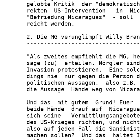
       gelobte Kritik  der "demokratisch
       rekten  US-Intervention   in  Nic
       "Befriedung Nicaraguas"  - soll  
       reicht werden.

       2. Die MG verunglimpft Willy Bran
       ---------------------------------
       "Als zweites empfiehlt die MG, he
       sage (zu)  erteilen. Nörgler sind
       Invasion protestieren.  Eine solc
       dings nie  nur gegen die Person d
       politischen Aussagen,  also z.B. 
       die Aussage "Hände weg von Nicara
       Und das  mit gutem  Grund! Euer  
       beide Hände  drauf auf  Nicaragua
       sich seine  "Vermittlungsangebote
       des US-Krieges richten, und nicht
       also auf jeden Fall die Sandinist
       machen sollen?  Und das  haltet I