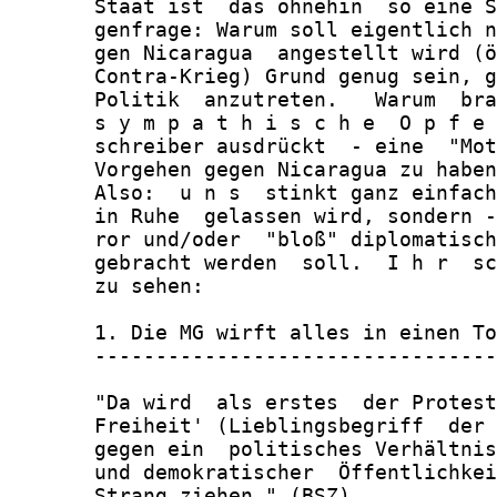
       Staat ist  das ohnehin  so eine S
       genfrage: Warum soll eigentlich n
       gen Nicaragua  angestellt wird (ö
       Contra-Krieg) Grund genug sein, g
       Politik  anzutreten.   Warum  bra
       s y m p a t h i s c h e  O p f e 
       schreiber ausdrückt  - eine  "Mot
       Vorgehen gegen Nicaragua zu haben
       Also:  u n s  stinkt ganz einfach
       in Ruhe  gelassen wird, sondern -
       ror und/oder  "bloß" diplomatisch
       gebracht werden  soll.  I h r  sc
       zu sehen:

       1. Die MG wirft alles in einen To
       ---------------------------------
       "Da wird  als erstes  der Protest
       Freiheit' (Lieblingsbegriff  der 
       gegen ein  politisches Verhältnis
       und demokratischer  Öffentlichkei
       Strang ziehen." (BSZ)
