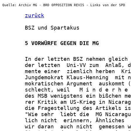
Quelle: Archiv MG - BRD OPPOSITION REVIS - Links von der SPD
zurück
       BSZ und Spartakus

       5 VORWÜRFE GEGEN DIE MG
       In der letzten BSZ nehmen gleich 
       der letzten  Uni-VV zum  Anlaß, d
       mente einer  ziemlich herben  Kri
       Jungdemokrat Klaus-Henning  mit n
       mokratischen Argument  auskommt (
       schlecht, weil   M i n d e r h e 
       des MSB wenigstens ein bißchen me
       rer Kritik am US-Krieg in Nicarag
       die Fragestellung des Artikels is
       "Wie sehr  liebt die  MG Nicaragu
       lich nicht  erinnern, Ähnliches  
       wir daran  auch nicht  gemessen w