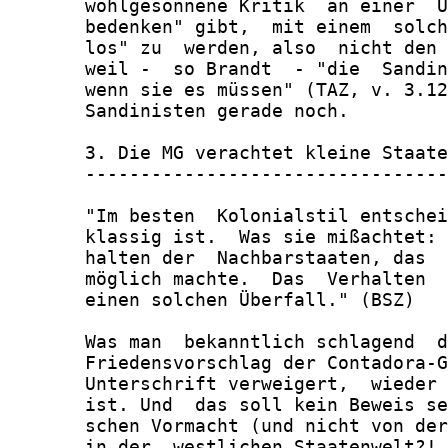
       wohlgesonnene Kritik  an einer  U
       bedenken" gibt,  mit einem  solch
       los" zu  werden, also  nicht den 
       weil -  so Brandt  - "die  Sandin
       wenn sie es müssen" (TAZ, v. 3.12
       Sandinisten gerade noch.

       3. Die MG verachtet kleine Staate
       ---------------------------------
       "Im besten  Kolonialstil entschei
       klassig ist.  Was sie mißachtet: 
       halten der  Nachbarstaaten, das  
       möglich machte.  Das  Verhalten  
       einen solchen Überfall." (BSZ)

       Was man  bekanntlich schlagend  d
       Friedensvorschlag der Contadora-G
       Unterschrift verweigert,  wieder 
       ist. Und  das soll kein Beweis se
       schen Vormacht (und nicht von der
       in der  westlichen Staatenwelt?! 