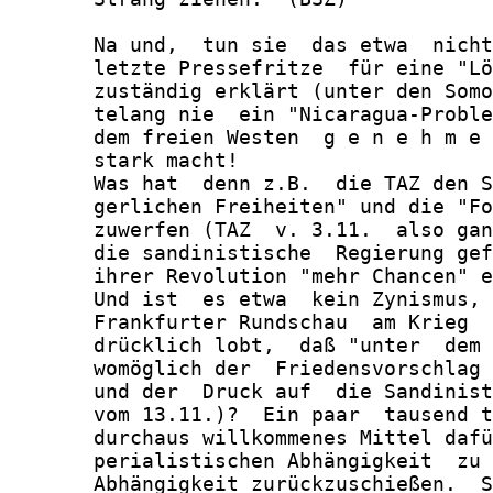
       Na und,  tun sie  das etwa  nicht
       letzte Pressefritze  für eine "Lö
       zuständig erklärt (unter den Somo
       telang nie  ein "Nicaragua-Proble
       dem freien Westen  g e n e h m e 
       stark macht!

       Was hat  denn z.B.  die TAZ den S
       gerlichen Freiheiten" und die "Fo
       zuwerfen (TAZ  v. 3.11.  also gan
       die sandinistische  Regierung gef
       ihrer Revolution "mehr Chancen" e
       Und ist  es etwa  kein Zynismus, 
       Frankfurter Rundschau  am Krieg  
       drücklich lobt,  daß "unter  dem 
       womöglich der  Friedensvorschlag 
       und der  Druck auf  die Sandinist
       vom 13.11.)?  Ein paar  tausend t
       durchaus willkommenes Mittel dafü
       perialistischen Abhängigkeit  zu 
       Abhängigkeit zurückzuschießen.  S