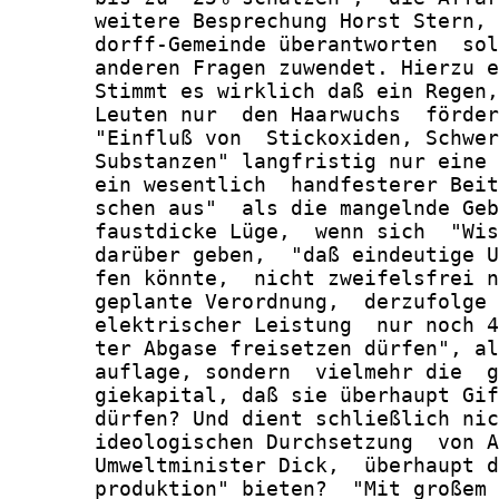
       weitere Besprechung Horst Stern, 
       dorff-Gemeinde überantworten  sol
       anderen Fragen zuwendet. Hierzu e
       Stimmt es wirklich daß ein Regen,
       Leuten nur  den Haarwuchs  förder
       "Einfluß von  Stickoxiden, Schwer
       Substanzen" langfristig nur eine 
       ein wesentlich  handfesterer Beit
       schen aus"  als die mangelnde Geb
       faustdicke Lüge,  wenn sich  "Wis
       darüber geben,  "daß eindeutige U
       fen könnte,  nicht zweifelsfrei n
       geplante Verordnung,  derzufolge 
       elektrischer Leistung  nur noch 4
       ter Abgase freisetzen dürfen", al
       auflage, sondern  vielmehr die  g
       giekapital, daß sie überhaupt Gif
       dürfen? Und dient schließlich nic
       ideologischen Durchsetzung  von A
       Umweltminister Dick,  überhaupt d
       produktion" bieten?  "Mit großem 