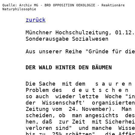
Quelle: Archiv MG - BRD OPPOSITION OEKOLOGIE - Reaktionäre
Naturphilosophie
zurück
       Münchner Hochschulzeitung, 01.12.
       Sonderausgabe Sozialwesen

       Aus unserer Reihe "Gründe für die
       DER WALD HINTER DEN BÄUMEN
       Die Sache  mit dem   s a u r e n 
       Problem des   d e u t s c h e n  
       so auch  wieder letzte  Woche "in
       der  Wissenschaft'  organisierten
       Zeitung vom  24. November).  Man 
       scheiden, ob  man angesichts  des
       hen, daß  zur Zeit  mit Sicherhei
       verloren sind"  und manche  Wisse
       bis zu  25% schätzen",  die Affär