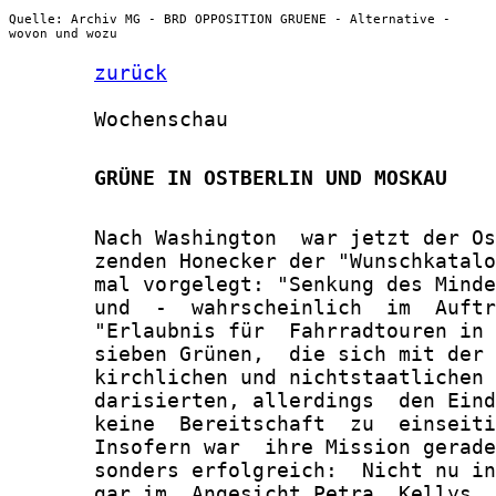
Quelle: Archiv MG - BRD OPPOSITION GRUENE - Alternative -
wovon und wozu
zurück
       Wochenschau

       GRÜNE IN OSTBERLIN UND MOSKAU
       Nach Washington  war jetzt der Os
       zenden Honecker der "Wunschkatalo
       mal vorgelegt: "Senkung des Minde
       und  -  wahrscheinlich  im  Auftr
       "Erlaubnis für  Fahrradtouren in 
       sieben Grünen,  die sich mit der 
       kirchlichen und nichtstaatlichen 
       darisierten, allerdings  den Eind
       keine  Bereitschaft  zu  einseiti
       Insofern war  ihre Mission gerade
       sonders erfolgreich:  Nicht nu in
       gar im  Angesicht Petra  Kellys, 