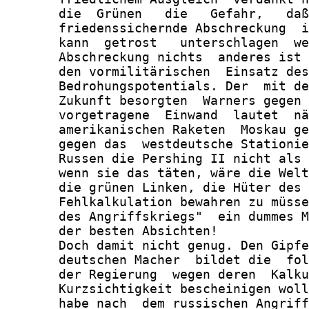
       die  Grünen   die   Gefahr,   daß
       friedenssichernde Abschreckung  i
       kann  getrost   unterschlagen  we
       Abschreckung nichts  anderes ist 
       den vormilitärischen  Einsatz des
       Bedrohungspotentials. Der  mit de
       Zukunft besorgten  Warners gegen 
       vorgetragene  Einwand  lautet  nä
       amerikanischen Raketen  Moskau ge
       gegen das  westdeutsche Stationie
       Russen die Pershing II nicht als 
       wenn sie das täten, wäre die Welt
       die grünen Linken, die Hüter des 
       Fehlkalkulation bewahren zu müsse
       des Angriffskriegs"  ein dummes M
       der besten Absichten!

       Doch damit nicht genug. Den Gipfe
       deutschen Macher  bildet die  fol
       der Regierung  wegen deren  Kalku
       Kurzsichtigkeit bescheinigen woll
       habe nach  dem russischen Angriff