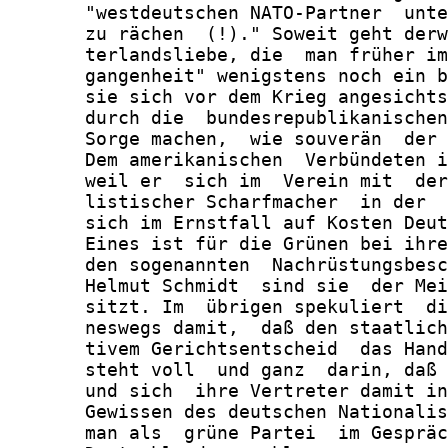
       "westdeutschen NATO-Partner  unte
       zu rächen  (!)." Soweit geht derw
       terlandsliebe, die  man früher im
       gangenheit" wenigstens noch ein b
       sie sich vor dem Krieg angesichts
       durch die  bundesrepublikanischen
       Sorge machen,  wie souverän  der 
       Dem amerikanischen  Verbündeten i
       weil er  sich im  Verein mit  der
       listischer Scharfmacher  in der  
       sich im Ernstfall auf Kosten Deut
       Eines ist für die Grünen bei ihre
       den sogenannten  Nachrüstungsbesc
       Helmut Schmidt  sind sie  der Mei
       sitzt. Im  übrigen spekuliert  di
       neswegs damit,  daß den staatlich
       tivem Gerichtsentscheid  das Hand
       steht voll  und ganz  darin, daß 
       und sich  ihre Vertreter damit in
       Gewissen des deutschen Nationalis
       man als  grüne Partei  im Gespräc