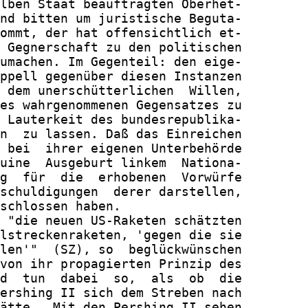
lben Staat beauftragten Oberhet-

nd bitten um juristische Beguta-

ommt, der hat offensichtlich et-

 Gegnerschaft zu den politischen

umachen. Im Gegenteil: den eige-

ppell gegenüber diesen Instanzen

 dem unerschütterlichen  Willen,

es wahrgenommenen Gegensatzes zu

 Lauterkeit des bundesrepublika-

n  zu lassen. Daß das Einreichen

 bei  ihrer eigenen Unterbehörde

uine  Ausgeburt linkem  Nationa-

g  für  die  erhobenen  Vorwürfe

schuldigungen  derer darstellen,

schlossen haben.

 "die neuen US-Raketen schätzten

lstreckenraketen, 'gegen die sie

len'"  (SZ), so  beglückwünschen

von ihr propagierten Prinzip des

d  tun  dabei  so,  als  ob  die

ershing II sich dem Streben nach

ätte.  Mit den Pershing II sehen
