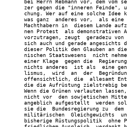
       bei Herrn Rebmann vor, dem vom se
       zer gegen die "inneren Feinde", u
       chung. Wer auf eine solche Idee k
       was ganz  anderes vor,  als eine 
       Machthabern in  diesem Lande aufz
       nen Protest  als demonstrativen A
       vorzutragen, zeugt  geradezu von 
       sich auch und gerade angesichts d
       dieser Politik den Glauben an die
       nischen Staatswesens  nicht nehme
       einer Klage  gegen die  Regierung
       nichts anderes  ist als  eine gen
       lismus,  wird  an  der  Begründun
       offensichtlich, die  allesamt Ent
       die die Aufrüstung zielstrebig be
       Wenn die Grünen verlauten lassen,
       nicht vor  den sowjetischen Mitte
       angeblich aufgestellt  werden sol
       sie die  Bundesregierung zu  dem 
       militärischen  Gleichgewichts  un
       bisherige Rüstungspolitik  ohne P
       friedlichem Ausgleich  verdankt h