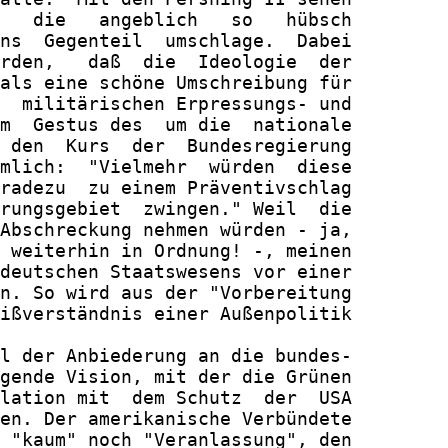
   die   angeblich   so   hübsch

ns  Gegenteil  umschlage.  Dabei

rden,   daß  die  Ideologie  der

als eine schöne Umschreibung für

  militärischen Erpressungs- und

m  Gestus des  um die  nationale

 den  Kurs  der  Bundesregierung

mlich:  "Vielmehr  würden  diese

radezu  zu einem Präventivschlag

rungsgebiet  zwingen." Weil  die

Abschreckung nehmen würden - ja,

 weiterhin in Ordnung! -, meinen

deutschen Staatswesens vor einer

n. So wird aus der "Vorbereitung

ißverständnis einer Außenpolitik

l der Anbiederung an die bundes-

gende Vision, mit der die Grünen

lation mit  dem Schutz  der  USA

en. Der amerikanische Verbündete

 "kaum" noch "Veranlassung", den
